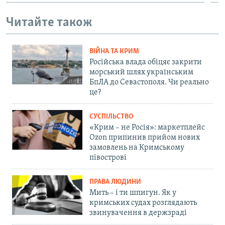
Читайте також
ВІЙНА ТА КРИМ
Російська влада обіцяє закрити
морський шлях українським
БпЛА до Севастополя. Чи реально
це?
СУСПІЛЬСТВО
«Крим – не Росія»: маркетплейс
Ozon припинив прийом нових
замовлень на Кримському
півострові
ПРАВА ЛЮДИНИ
Мить – і ти шпигун. Як у
кримських судах розглядають
звинувачення в держзраді