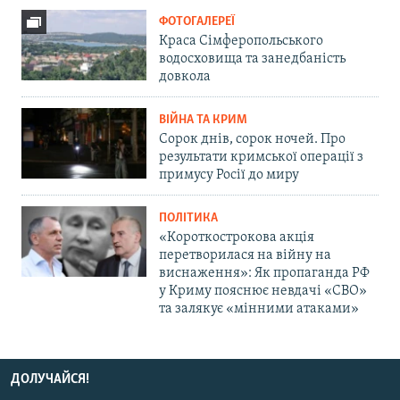
ФОТОГАЛЕРЕЇ
Краса Сімферопольського
водосховища та занедбаність
довкола
ВІЙНА ТА КРИМ
Сорок днів, сорок ночей. Про
результати кримської операції з
примусу Росії до миру
ПОЛІТИКА
«Короткострокова акція
перетворилася на війну на
виснаження»: Як пропаганда РФ
у Криму пояснює невдачі «СВО»
та залякує «мінними атаками»
ДОЛУЧАЙСЯ!