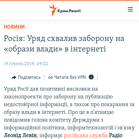
Доступність
посилання
Перейти
НОВИНИ
до
НОВИНИ
Росія: Уряд схвалив заборону на
основного
ВОДА.КРИМ
матеріалу
«образи влади» в інтернеті
ВІДЕО ТА ФОТО
Перейти
до
19 січень 2019, 09:22
ПОЛІТИКА
основної
БЛОГИ
Поділитись
Читати без VPN
навігації
Перейти
ПОГЛЯД
Уряд Росії дав позитивні висновки на
до
законопроекти про заборону на публікацію
ІНТЕРВ'Ю
пошуку
недостовірної інформації, а також про покарання за
ВСЕ ЗА ДЕНЬ
образу влади в інтернеті. Про це в п'ятницю
повідомив голова комітету Держдуми з
СПЕЦПРОЕКТИ
інформаційної політики, інформтехнологій і зв'язку
ЯК ОБІЙТИ БЛОКУВАННЯ
ДЕПОРТАЦІЯ
Леонід
Левін
, інформує
російська служба
Радіо