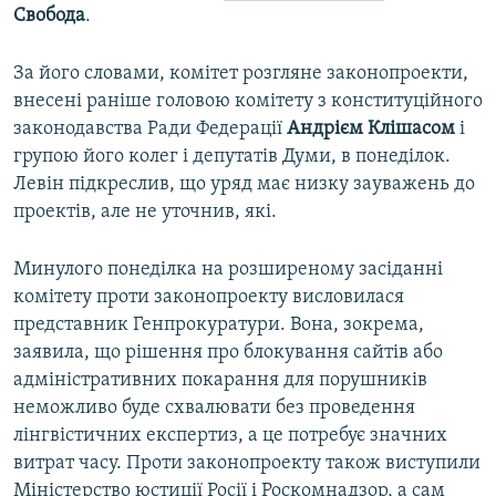
Свобода
.
ВІДЕОУРОКИ «ELIFBE»
Русский
СВІДЧЕННЯ ОКУПАЦІЇ
За його словами, комітет розгляне законопроекти,
Qırımtatar
внесені раніше головою комітету з конституційного
УКРАЇНСЬКА ПРОБЛЕМА КРИМУ
законодавства Ради Федерації
Андрієм Клішасом
і
ДОЛУЧАЙСЯ!
ІНФОГРАФІКА
групою його колег і депутатів Думи, в понеділок.
Левін підкреслив, що уряд має низку зауважень до
проектів, але не уточнив, які.
Усі сайти RFE/RL
Минулого понеділка на розширеному засіданні
комітету проти законопроекту висловилася
представник Генпрокуратури. Вона, зокрема,
заявила, що рішення про блокування сайтів або
адміністративних покарання для порушників
неможливо буде схвалювати без проведення
лінгвістичних експертиз, а це потребує значних
витрат часу. Проти законопроекту також виступили
Міністерство юстиції Росії і Роскомнадзор, а сам