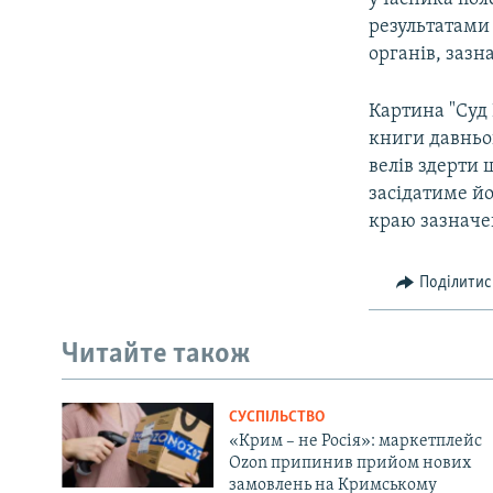
результатами
органів, зазна
Картина "Суд 
книги давньо
велів здерти 
засідатиме йо
краю зазначен
Поділитис
Читайте також
СУСПІЛЬСТВО
«Крим – не Росія»: маркетплейс
Ozon припинив прийом нових
замовлень на Кримському