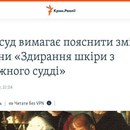
 суд вимагає пояснити зм
ни «Здирання шкіри з
жного судді»
, 21:24
ь
Читати без VPN