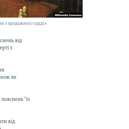
и з продажного судді»
снень від
ерті з
ни
акож як
 пояснень "із
ати від
а