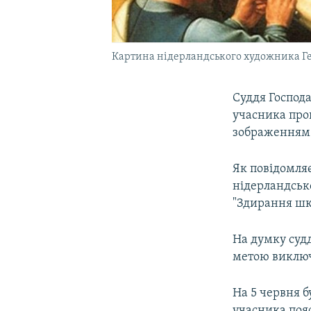
Картина нідерландського художника Ге
Суддя Господа
учасника проц
зображенням 
Як повідомля
нідерландсь
"Здирання шкі
На думку судд
метою виключ
На 5 червня б
учасника пояс