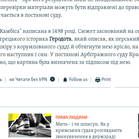
 перевірки матеріали можуть бути відправлені до пра
чається в постанові суду.
Камбіса" написана в 1498 році. Сюжет заснований на о
грецького історика
Геродота
, який описав, як перський
шкіру з корумпованого судді й обтягнути нею крісло, н
го наступник і син. У постанові Арбітражного суду Кр
о, що картина була визначена за підписом під нею.
ь
Читати без VPN
Follow us
Print
ПРАВА ЛЮДИНИ
Мить – і ти шпигун. Як у
кримських судах розглядають
звинувачення в держзраді