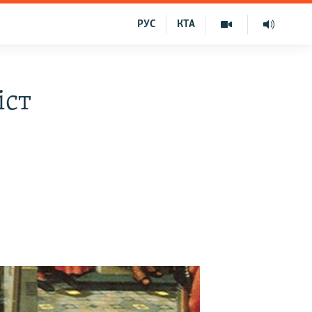
РУС
КТА
іст