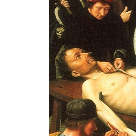
ВІДЕОУРОКИ «ELIFBE»
СВІДЧЕННЯ ОКУПАЦІЇ
УКРАЇНСЬКА ПРОБЛЕМА КРИМУ
ІНФОГРАФІКА