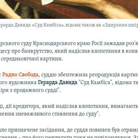
рарда Давида «Суд Камбіса», відома також як «Здирання шкір
рського суду Краснодарського краю Росії зажадав роз'я
есу про банкрутство, який надіслав клопотання в конв
середньовічної картини.
є
Радио Свобода
, суддю збентежила репродукція карти
кого художника
Герарда
Давида
"Суд Камбіса", відома т
ри з продажного судді".
і, дії кредитора, який надіслав клопотання, вимагають
ення зневажливого ставлення до суду".
уло призначене засідання, де суддя повинен був отрим
нення – про його результати поки не повідомлялося. З