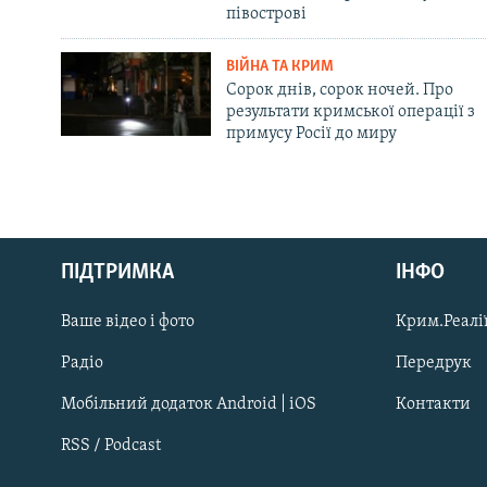
півострові
ВІЙНА ТА КРИМ
Сорок днів, сорок ночей. Про
результати кримської операції з
примусу Росії до миру
Русский
ПІДТРИМКА
ІНФО
Qırımtatar
Ваше відео і фото
Крим.Реалії
ДОЛУЧАЙСЯ!
Радіо
Передрук
Мобільний додаток Android | iOS
Контакти
RSS / Podcast
Усі сайти RFE/RL