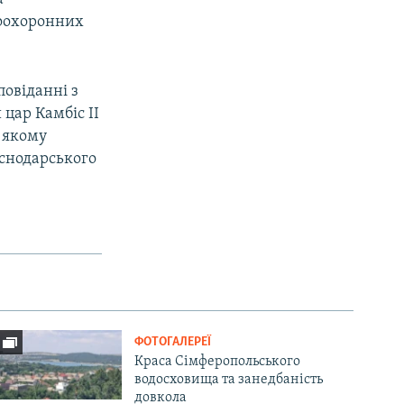
воохоронних
повіданні з
 цар Камбіс II
а якому
аснодарського
ФОТОГАЛЕРЕЇ
Краса Сімферопольського
водосховища та занедбаність
довкола