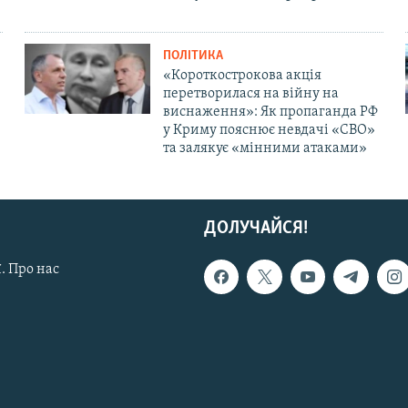
ПОЛІТИКА
«Короткострокова акція
перетворилася на війну на
виснаження»: Як пропаганда РФ
у Криму пояснює невдачі «СВО»
та залякує «мінними атаками»
ДОЛУЧАЙСЯ!
. Про нас