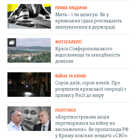
ПРАВА ЛЮДИНИ
Мить – і ти шпигун. Як у
кримських судах розглядають
звинувачення в держзраді
ФОТОГАЛЕРЕЇ
Краса Сімферопольського
водосховища та занедбаність
довкола
ВІЙНА ТА КРИМ
Сорок днів, сорок ночей. Про
результати кримської операції з
примусу Росії до миру
ПОЛІТИКА
«Короткострокова акція
перетворилася на війну на
виснаження»: Як пропаганда РФ
у Криму пояснює невдачі «СВО»