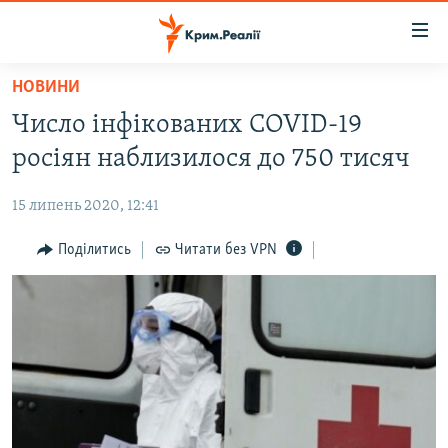
Доступність
посилання
Перейти
НОВИНИ
до
НОВИНИ
Число інфікованих COVID-19
основного
ВОДА.КРИМ
матеріалу
росіян наблизилося до 750 тисяч
ВІДЕО ТА ФОТО
Перейти
до
15 липень 2020, 12:41
ПОЛІТИКА
основної
БЛОГИ
Поділитись
Читати без VPN
навігації
Перейти
ПОГЛЯД
до
ІНТЕРВ'Ю
пошуку
ВСЕ ЗА ДЕНЬ
СПЕЦПРОЕКТИ
ЯК ОБІЙТИ БЛОКУВАННЯ
ДЕПОРТАЦІЯ