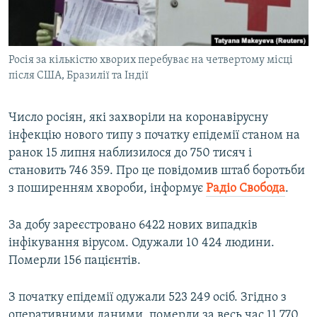
ВІДЕОУРОКИ «ELIFBE»
Русский
СВІДЧЕННЯ ОКУПАЦІЇ
Qırımtatar
Росія за кількістю хворих перебуває на четвертому місці
УКРАЇНСЬКА ПРОБЛЕМА КРИМУ
після США, Бразилії та Індії
ДОЛУЧАЙСЯ!
ІНФОГРАФІКА
Число росіян, які захворіли на коронавірусну
інфекцію нового типу з початку епідемії станом на
ранок 15 липня наблизилося до 750 тисяч і
Усі сайти RFE/RL
становить 746 359. Про це повідомив штаб боротьби
з поширенням хвороби, інформує
Радіо Свобода
.
За добу зареєстровано 6422 нових випадків
інфікування вірусом. Одужали 10 424 людини.
Померли 156 пацієнтів.
З початку епідемії одужали 523 249 осіб. Згідно з
оперативними даними, померли за весь час 11 770