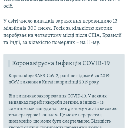
осіб.
У світі число випадків зараження перевищило 13
мільйонів 300 тисяч. Росія за кількістю хворих
перебуває на четвертому місці після США, Бразилії
та Індії, за кількістю померлих – на 11-му.
Коронавірусна інфекція COVID-19
Коронавірус SARS-CoV-2, раніше відомий як 2019
nCoV, виявили в Китаї наприкінці 2019 року.
Він викликає захворювання COVID-19. У деяких
випадках перебіг хвороби легкий, в інших – із
симптомами застуди та грипу, в тому числі з високою
температурою і кашлем. Це може перерости в
пневмонію, що може бути смертельною. Більшість
хворих одужує; помирають переважно люди з