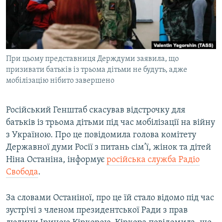
ВІДЕОУРОКИ «ELIFBE»
Русский
СВІДЧЕННЯ ОКУПАЦІЇ
Qırımtatar
УКРАЇНСЬКА ПРОБЛЕМА КРИМУ
При цьому представниця Держдуми заявила, що
ДОЛУЧАЙСЯ!
ІНФОГРАФІКА
призивати батьків із трьома дітьми не будуть, адже
мобілізацію нібито завершено
Усі сайти RFE/RL
Російський Генштаб скасував відстрочку для
батьків із трьома дітьми під час мобілізації на війну
з Україною. Про це повідомила голова комітету
Державної думи Росії з питань сім’ї, жінок та дітей
Ніна Останіна, інформує
російська служба Радіо
Свобода
.
За словами Останіної, про це їй стало відомо під час
зустрічі з членом президентської Ради з прав