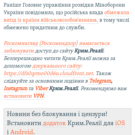
Раніше Головне управління розвідки Міноборони
України повідомило, що російська влада
обмежила
виїзд із країни військовозобов’язаним,
в тому числі
обмежено придатним до служби.
Роскомнагляд (Роскомнадзор) намагається
заблокувати
доступ до сайту
Крим.Реалії
.
Безперешкодно читати Крим.Реалії можна за
допомогою
дзеркального сайту
:
https://dfs0qrmo00d6u.cloudfront.net
. Також
слідкуйте за основними подіями в
Telegram
,
Instagram
та
Viber
Крим.Реалії
. Ре
комендуємо вам
встановити
VPN
.
Новини без блокування і цензури!
Встановити
додаток
Крим.Реалії для
iOS
і
Android
.