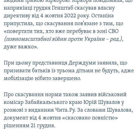
людини Іриною Кіркорою. Кіркора повідомила, що
наприкінці грудня Генштаб скасував власну
директиву від 4 жовтня 2022 року. Останіна
припустила, що скасування пов’язане з тим, що
«повертати тих, хто вже перебуває в зоні СВО
(повномасштабної війни проти України – ред.)
,
дуже важко».
При цьому представниця Держдуми заявила, що
призивати батьків із трьома дітьми не будуть, адже
мобілізацію нібито завершено.
Про скасування норми також заявив військовий
комісар Забайкальського краю Юрій Шувалов у
розмові з виданням Чита.Ру. За словами Шувалова,
документ від 4 жовтня «скасовано повністю»
рішенням 21 грудня.