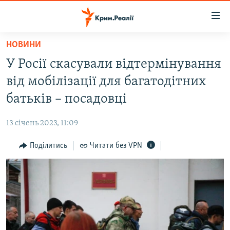
Доступність
посилання
Перейти
НОВИНИ
до
НОВИНИ
У Росії скасували відтермінування
основного
ВОДА.КРИМ
матеріалу
від мобілізації для багатодітних
ВІДЕО ТА ФОТО
Перейти
батьків – посадовці
до
ПОЛІТИКА
основної
13 січень 2023, 11:09
БЛОГИ
навігації
Перейти
Поділитись
Читати без VPN
ПОГЛЯД
до
ІНТЕРВ'Ю
пошуку
ВСЕ ЗА ДЕНЬ
СПЕЦПРОЕКТИ
ЯК ОБІЙТИ БЛОКУВАННЯ
ДЕПОРТАЦІЯ