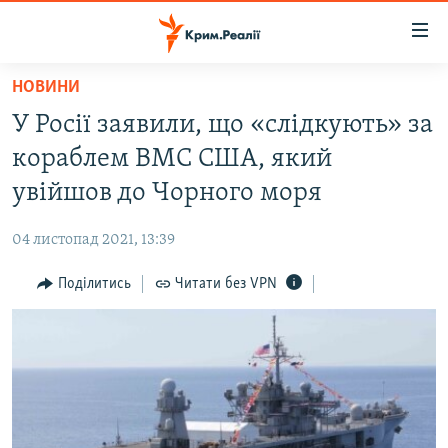
Доступність
посилання
Перейти
НОВИНИ
до
НОВИНИ
У Росії заявили, що «слідкують» за
основного
ВОДА.КРИМ
матеріалу
кораблем ВМС США, який
ВІДЕО ТА ФОТО
Перейти
увійшов до Чорного моря
до
ПОЛІТИКА
основної
04 листопад 2021, 13:39
БЛОГИ
навігації
Перейти
Поділитись
Читати без VPN
ПОГЛЯД
до
ІНТЕРВ'Ю
пошуку
ВСЕ ЗА ДЕНЬ
СПЕЦПРОЕКТИ
ЯК ОБІЙТИ БЛОКУВАННЯ
ДЕПОРТАЦІЯ