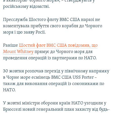
в акваторію Чорного моря», – стверджують у
російському відомстві.
Пресслужба Шостого флоту ВМС США наразі не
коментувала прибуття свого корабля до Чорного
моря і цю заяву Росії.
Раніше
Шостий флот ВМС США повідомив, що
Mount Whitney
прямує до Чорного моря для
проведення операцій із партнерами по НАТО.
30 жовтня розпочав перехід у північному напрямку
в Чорне море есмінець ВМС США USS Porter –
також для виконання операцій із союзниками по
НАТО.
У жовтні міністри оборони країн НАТО узгодили у
Брюсселі новий генеральний план захисту від будь-