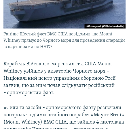
ВІДЕОУРОКИ «ELIFBE»
Русский
СВІДЧЕННЯ ОКУПАЦІЇ
Qırımtatar
УКРАЇНСЬКА ПРОБЛЕМА КРИМУ
Раніше Шостий флот ВМС США повідомив, що Mount
ДОЛУЧАЙСЯ!
ІНФОГРАФІКА
Whitney прямує до Чорного моря для проведення операцій
із партнерами по НАТО
Усі сайти RFE/RL
Корабель Військово-морських сил США Mount
Whitney увійшов у акваторію Чорного моря –
Національний центр управління обороною Росії
заявив, що за ним почав слідкувати російський
Чорноморський флот.
«Сили та засоби Чорноморського флоту розпочали
контроль за діями штабного корабля «Маунт Вітні»
(Mount Whitney) ВМС США, що зайшов 4 листопада