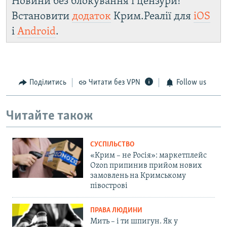
Новини без блокування і цензури!
Встановити
додаток
Крим.Реалії для
iOS
і
Android
.
Поділитись
Читати без VPN
Follow us
Читайте також
СУСПІЛЬСТВО
«Крим – не Росія»: маркетплейс
Ozon припинив прийом нових
замовлень на Кримському
півострові
ПРАВА ЛЮДИНИ
Мить – і ти шпигун. Як у