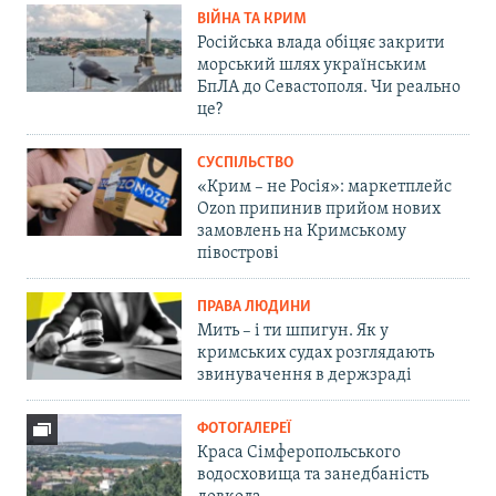
ВІЙНА ТА КРИМ
Російська влада обіцяє закрити
морський шлях українським
БпЛА до Севастополя. Чи реально
це?
СУСПІЛЬСТВО
«Крим – не Росія»: маркетплейс
Ozon припинив прийом нових
замовлень на Кримському
півострові
ПРАВА ЛЮДИНИ
Мить – і ти шпигун. Як у
кримських судах розглядають
звинувачення в держзраді
ФОТОГАЛЕРЕЇ
Краса Сімферопольського
водосховища та занедбаність