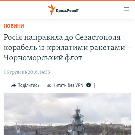
Доступність
посилання
Перейти
НОВИНИ
до
НОВИНИ
Росія направила до Севастополя
основного
ВОДА.КРИМ
матеріалу
корабель із крилатими ракетами –
ВІДЕО ТА ФОТО
Перейти
Чорноморський флот
до
ПОЛІТИКА
основної
06 грудень 2018, 14:53
БЛОГИ
навігації
Перейти
Поділитись
Читати без VPN
ПОГЛЯД
до
ІНТЕРВ'Ю
пошуку
ВСЕ ЗА ДЕНЬ
СПЕЦПРОЕКТИ
ЯК ОБІЙТИ БЛОКУВАННЯ
ДЕПОРТАЦІЯ