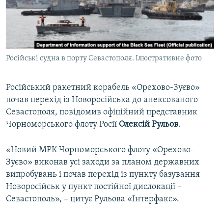
ВІДЕОУРОКИ «ELIFBE»
Русский
СВІДЧЕННЯ ОКУПАЦІЇ
Qırımtatar
УКРАЇНСЬКА ПРОБЛЕМА КРИМУ
Російські судна в порту Севастополя. Ілюстративне фото
ДОЛУЧАЙСЯ!
ІНФОГРАФІКА
Російський ракетний корабель «Орехово-Зуєво»
почав перехід із Новоросійська до анексованого
Усі сайти RFE/RL
Севастополя, повідомив офіційний представник
Чорноморського флоту Росії
Олексій Рульов
.
«Новий МРК Чорноморського флоту «Орехово-
Зуєво» виконав усі заходи за планом державних
випробувань і почав перехід із пункту базування
Новоросійськ у пункт постійної дислокації –
Севастополь», – цитує Рульова «Інтерфакс».