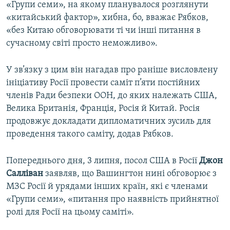
«Групи семи», на якому планувалося розглянути
«китайський фактор», хибна, бо, вважає Рябков,
«без Китаю обговорювати ті чи інші питання в
сучасному світі просто неможливо».
У зв’язку з цим він нагадав про раніше висловлену
ініціативу Росії провести саміт п’яти постійних
членів Ради безпеки ООН, до яких належать США,
Велика Британія, Франція, Росія й Китай. Росія
продовжує докладати дипломатичних зусиль для
проведення такого саміту, додав Рябков.
Попереднього дня, 3 липня, посол США в Росії
Джон
Салліван
заявляв, що Вашингтон нині обговорює з
МЗС Росії й урядами інших країн, які є членами
«Групи семи», «питання про наявність прийнятної
ролі для Росії на цьому саміті».