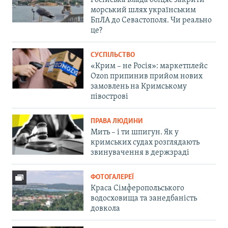
Російська влада обіцяє закрити
морський шлях українським
БпЛА до Севастополя. Чи реально
це?
СУСПІЛЬСТВО
«Крим – не Росія»: маркетплейс
Ozon припинив прийом нових
замовлень на Кримському
півострові
ПРАВА ЛЮДИНИ
Мить – і ти шпигун. Як у
кримських судах розглядають
звинувачення в держзраді
ФОТОГАЛЕРЕЇ
Краса Сімферопольського
водосховища та занедбаність
довкола