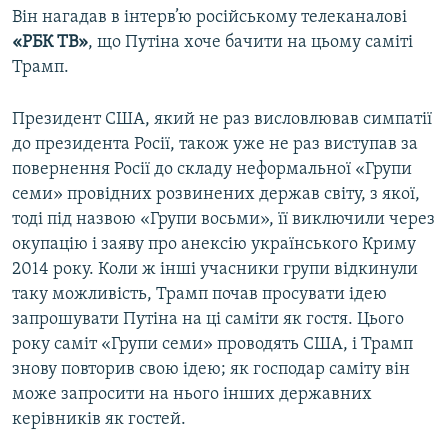
Він нагадав в інтерв’ю російському телеканалові
«РБК ТВ»
, що Путіна хоче бачити на цьому саміті
Трамп.
Президент США, який не раз висловлював симпатії
до президента Росії, також уже не раз виступав за
повернення Росії до складу неформальної «Групи
семи» провідних розвинених держав світу, з якої,
тоді під назвою «Групи восьми», її виключили через
окупацію і заяву про анексію українського Криму
2014 року. Коли ж інші учасники групи відкинули
таку можливість, Трамп почав просувати ідею
запрошувати Путіна на ці саміти як гостя. Цього
року саміт «Групи семи» проводять США, і Трамп
знову повторив свою ідею; як господар саміту він
може запросити на нього інших державних
керівників як гостей.