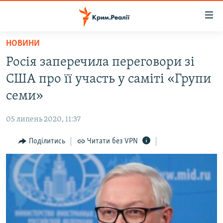
Доступність
посилання
Перейти
НОВИНИ
до
НОВИНИ
Росія заперечила переговори зі
основного
ВОДА.КРИМ
матеріалу
США про її участь у саміті «Групи
ВІДЕО ТА ФОТО
Перейти
семи»
до
ПОЛІТИКА
основної
05 липень 2020, 11:37
БЛОГИ
навігації
Перейти
Поділитись
Читати без VPN
ПОГЛЯД
до
ІНТЕРВ'Ю
пошуку
ВСЕ ЗА ДЕНЬ
СПЕЦПРОЕКТИ
ЯК ОБІЙТИ БЛОКУВАННЯ
ДЕПОРТАЦІЯ