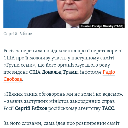
ВІДЕОУРОКИ «ELIFBE»
Русский
СВІДЧЕННЯ ОКУПАЦІЇ
Qırımtatar
УКРАЇНСЬКА ПРОБЛЕМА КРИМУ
Сергій Рябков
ДОЛУЧАЙСЯ!
ІНФОГРАФІКА
Росія заперечила повідомлення про її переговори зі
США про її можливу участь у наступному саміті
Усі сайти RFE/RL
«Групи семи», що його організовує цього року
президент США
Дональд Трамп
, інформує
Радіо
Свобода
.
«Ніяких таких обговорень ми не вели і не ведемо»,
– заявив заступник міністра закордонних справ
Росії
Сергій Рябков
російському агентству
ТАСС
.
За його словами, сама ідея про розширений саміт