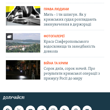
ПРАВА ЛЮДИНИ
Мить – і ти шпигун. Як у
кримських судах розглядають
звинувачення в держзраді
ФОТОГАЛЕРЕЇ
Краса Сімферопольського
водосховища та занедбаність
довкола
ВІЙНА ТА КРИМ
Сорок днів, сорок ночей. Про
результати кримської операції з
примусу Росії до миру
ДОЛУЧАЙСЯ!