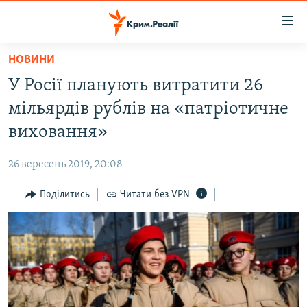
Доступність
посилання
Перейти
НОВИНИ
до
НОВИНИ
У Росії планують витратити 26
основного
ВОДА.КРИМ
матеріалу
мільярдів рублів на «патріотичне
ВІДЕО ТА ФОТО
Перейти
виховання»
до
ПОЛІТИКА
основної
26 вересень 2019, 20:08
БЛОГИ
навігації
Перейти
Поділитись
Читати без VPN
ПОГЛЯД
до
ІНТЕРВ'Ю
пошуку
ВСЕ ЗА ДЕНЬ
СПЕЦПРОЕКТИ
ЯК ОБІЙТИ БЛОКУВАННЯ
ДЕПОРТАЦІЯ