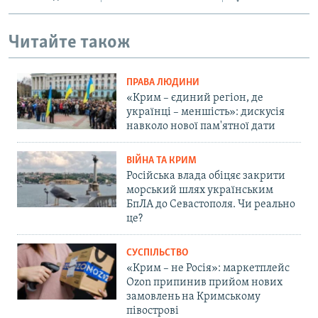
Читайте також
ПРАВА ЛЮДИНИ
«Крим – єдиний регіон, де
українці – меншість»: дискусія
навколо нової пам'ятної дати
ВІЙНА ТА КРИМ
Російська влада обіцяє закрити
морський шлях українським
БпЛА до Севастополя. Чи реально
це?
СУСПІЛЬСТВО
«Крим – не Росія»: маркетплейс
Ozon припинив прийом нових
замовлень на Кримському
півострові