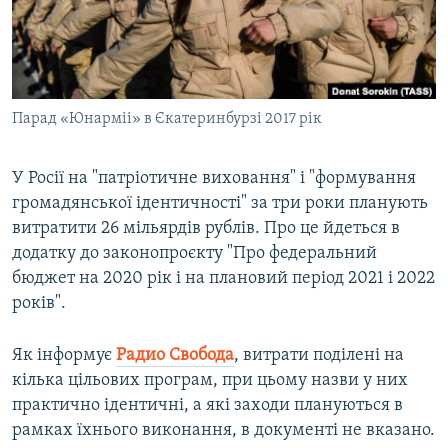
ВІДЕОУРОКИ «ELIFBE»
Русский
СВІДЧЕННЯ ОКУПАЦІЇ
Qırımtatar
УКРАЇНСЬКА ПРОБЛЕМА КРИМУ
Парад «Юнарміі» в Єкатеринбурзі 2017 рік
ДОЛУЧАЙСЯ!
ІНФОГРАФІКА
У Росії на "патріотичне виховання" і "формування
громадянської ідентичності" за три роки планують
Усі сайти RFE/RL
витратити 26 мільярдів рублів. Про це йдеться в
додатку до законопроєкту "Про федеральний
бюджет на 2020 рік і на плановий період 2021 і 2022
років".
Як інформує
Радио Свобода
, витрати поділені на
кілька цільових програм, при цьому назви у них
практично ідентичні, а які заходи плануються в
рамках їхнього виконання, в документі не вказано.