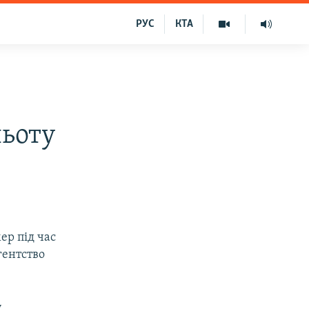
РУС
КТА
льоту
ер під час
гентство
у