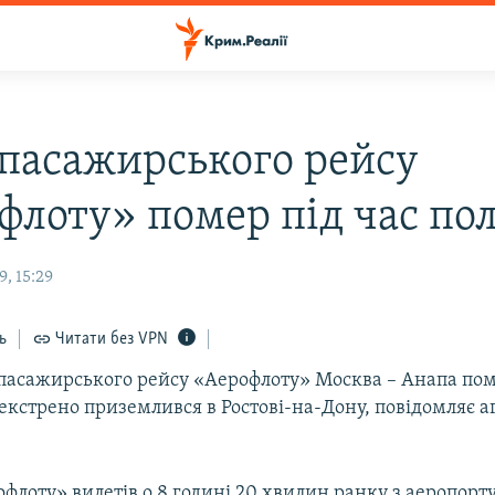
 пасажирського рейсу
флоту» помер під час по
, 15:29
ь
Читати без VPN
 пасажирського рейсу «Аерофлоту» Москва – Анапа пом
 екстрено приземлився в Ростові-на-Дону, повідомляє а
флоту» вилетів о 8 годині 20 хвилин ранку з аеропорт