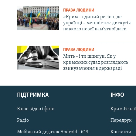
ПРАВА ЛЮДИНИ
«Крим – єдиний регіон, де
українці – меншість»: дискусія
навколо нової пам'ятної дати
ПРАВА ЛЮДИНИ
Мить – і ти шпигун. Як у
кримських судах розглядають
звинувачення в держзраді
Русский
Qırımtatar
ПІДТРИМКА
ІНФО
Ваше відео і фото
Крим.Реалії
ДОЛУЧАЙСЯ!
Радіо
Передрук
Мобільний додаток Android | iOS
Контакти