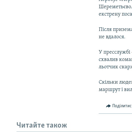
ВІДЕОУРОКИ «ELIFBE»
Шереметьєво. 
СВІДЧЕННЯ ОКУПАЦІЇ
екстрену поса
УКРАЇНСЬКА ПРОБЛЕМА КРИМУ
Після приземл
ІНФОГРАФІКА
не вдалося.
У пресслужбі
схвалив коман
льотчик скарж
Скільки людей
маршрут і вил
Поділитис
Читайте також