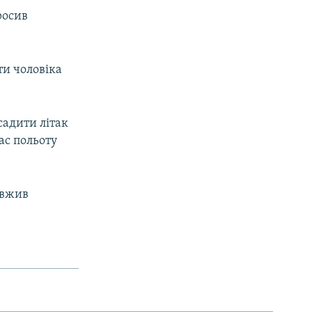
росив
ти чоловіка
садити літак
ас польоту
овжив