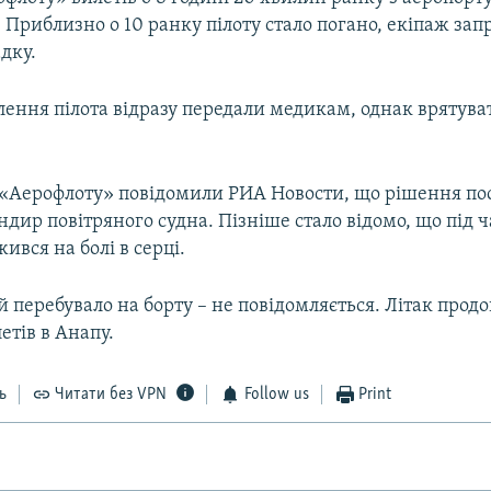
Приблизно о 10 ранку пілоту стало погано, екіпаж зап
дку.
ення пілота відразу передали медикам, однак врятува
 «Аерофлоту» повідомили РИА Новости, що рішення по
дир повітряного судна. Пізніше стало відомо, що під ч
ився на болі в серці.
 перебувало на борту – не повідомляється. Літак прод
етів в Анапу.
ь
Читати без VPN
Follow us
Print