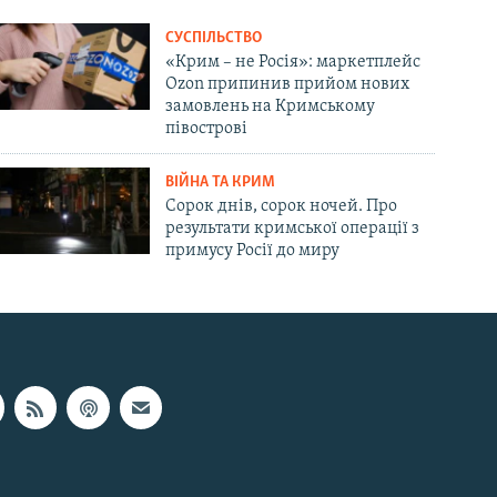
СУСПІЛЬСТВО
«Крим – не Росія»: маркетплейс
Ozon припинив прийом нових
замовлень на Кримському
півострові
ВІЙНА ТА КРИМ
Сорок днів, сорок ночей. Про
результати кримської операції з
примусу Росії до миру