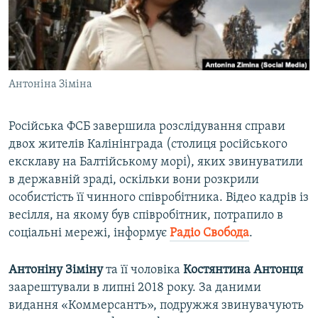
ВІДЕОУРОКИ «ELIFBE»
Русский
СВІДЧЕННЯ ОКУПАЦІЇ
Qırımtatar
УКРАЇНСЬКА ПРОБЛЕМА КРИМУ
Антоніна Зіміна
ДОЛУЧАЙСЯ!
ІНФОГРАФІКА
Російська ФСБ завершила розслідування справи
двох жителів Калінінграда (столиця російського
Усі сайти RFE/RL
ексклаву на Балтійському морі), яких звинуватили
в державній зраді, оскільки вони розкрили
особистість її чинного співробітника. Відео кадрів із
весілля, на якому був співробітник, потрапило в
соціальні мережі, інформує
Радіо Свобода
.
Антоніну Зіміну
та її чоловіка
Костянтина Антонця
заарештували в липні 2018 року. За даними
видання «Коммерсантъ», подружжя звинувачують