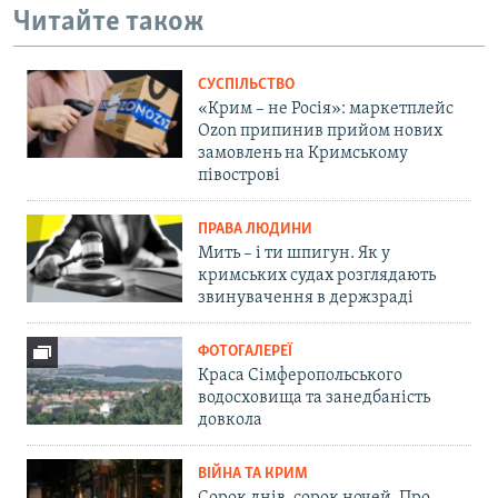
Читайте також
СУСПІЛЬСТВО
«Крим – не Росія»: маркетплейс
Ozon припинив прийом нових
замовлень на Кримському
півострові
ПРАВА ЛЮДИНИ
Мить – і ти шпигун. Як у
кримських судах розглядають
звинувачення в держзраді
ФОТОГАЛЕРЕЇ
Краса Сімферопольського
водосховища та занедбаність
довкола
ВІЙНА ТА КРИМ