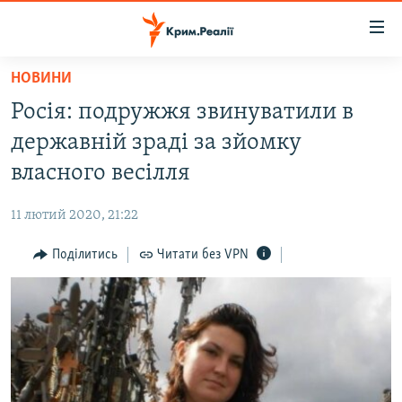
Доступність
посилання
Перейти
НОВИНИ
до
НОВИНИ
Росія: подружжя звинуватили в
основного
ВОДА.КРИМ
матеріалу
державній зраді за зйомку
ВІДЕО ТА ФОТО
Перейти
власного весілля
до
ПОЛІТИКА
основної
11 лютий 2020, 21:22
БЛОГИ
навігації
Перейти
Поділитись
Читати без VPN
ПОГЛЯД
до
ІНТЕРВ'Ю
пошуку
ВСЕ ЗА ДЕНЬ
СПЕЦПРОЕКТИ
ЯК ОБІЙТИ БЛОКУВАННЯ
ДЕПОРТАЦІЯ