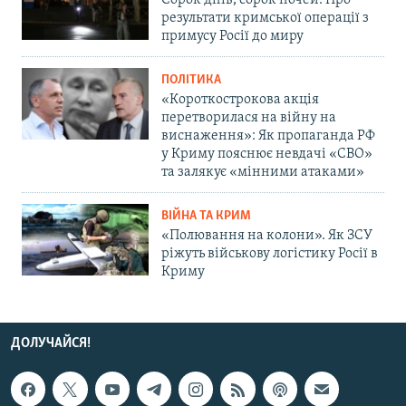
Сорок днів, сорок ночей. Про
результати кримської операції з
примусу Росії до миру
ПОЛІТИКА
«Короткострокова акція
перетворилася на війну на
виснаження»: Як пропаганда РФ
у Криму пояснює невдачі «СВО»
та залякує «мінними атаками»
ВІЙНА ТА КРИМ
«Полювання на колони». Як ЗСУ
ріжуть військову логістику Росії в
Криму
ДОЛУЧАЙСЯ!