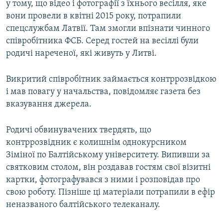
у тому, що відео і фотографії з їхнього весілля, яке
вони провели в квітні 2015 року, потрапили
спецслужбам Латвії. Там змогли впізнати чинного
співробітника ФСБ. Серед гостей на весіллі були
родичі нареченої, які живуть у Литві.
Викритий співробітник займається контррозвідкою
і мав повагу у начальства, повідомляє газета без
вказування джерела.
Родичі обвинувачених твердять, що
контррозвідник є колишнім однокурсником
Зіміної по Балтійському університету. Випивши за
святковим столом, він роздавав гостям свої візитні
картки, фотографувався з ними і розповідав про
свою роботу. Пізніше ці матеріали потрапили в ефір
неназваного балтійського телеканалу.