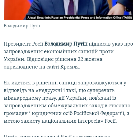
ВІДЕОУРОКИ «ELIFBE»
Русский
СВІДЧЕННЯ ОКУПАЦІЇ
Qırımtatar
Володимир Путін
УКРАЇНСЬКА ПРОБЛЕМА КРИМУ
ДОЛУЧАЙСЯ!
ІНФОГРАФІКА
Президент Росії
Володимир Путін
підписав указ про
запровадження економічних санкцій проти
України. Відповідне рішення 22 жовтня
Усі сайти RFE/RL
оприлюднене на сайті Кремля.
Як йдеться в рішенні, санкції запроваджуються у
відповідь на «недружні і такі, що суперечать
міжнародному праву, дії України, пов’язані із
запровадженням обмежувальних заходів стосовно
громадян і юридичних осіб Російської Федерації, з
метою захисту національних інтересів» Росії.