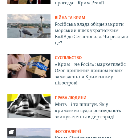
прогодує | Крим.Реалії
ВІЙНА ТА КРИМ
Російська влада обіцяє закрити
морський шлях українським
БпЛА до Севастополя. Чи реально
це?
СУСПІЛЬСТВО
«Крим – не Росія»: маркетплейс
Ozon припинив прийом нових
замовлень на Кримському
півострові
ПРАВА ЛЮДИНИ
Мить – і ти шпигун. Як у
кримських судах розглядають
звинувачення в держзраді
ФОТОГАЛЕРЕЇ