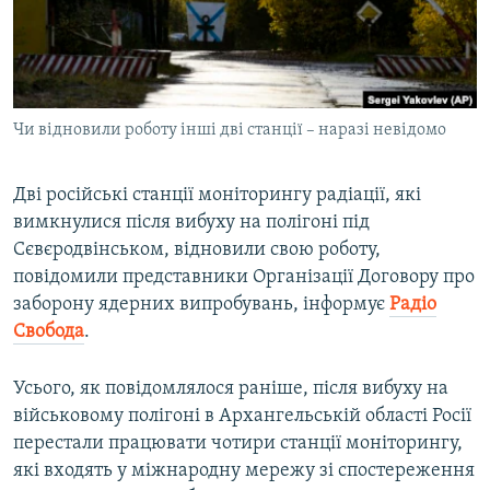
ВІДЕОУРОКИ «ELIFBE»
Русский
СВІДЧЕННЯ ОКУПАЦІЇ
Qırımtatar
УКРАЇНСЬКА ПРОБЛЕМА КРИМУ
Чи відновили роботу інші дві станції – наразі невідомо
ДОЛУЧАЙСЯ!
ІНФОГРАФІКА
Дві російські станції моніторингу радіації, які
вимкнулися після вибуху на полігоні під
Усі сайти RFE/RL
Сєвєродвінськом, відновили свою роботу,
повідомили представники Організації Договору про
заборону ядерних випробувань, інформує
Радіо
Свобода
.
Усього, як повідомлялося раніше, після вибуху на
військовому полігоні в Архангельській області Росії
перестали працювати чотири станції моніторингу,
які входять у міжнародну мережу зі спостереження