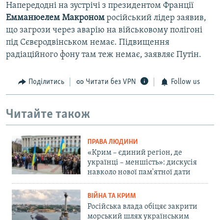
Напередодні на зустрічі з президентом Франції
Емманюелем
Макроном
російський лідер заявив,
що загрози через аварію на військовому полігоні
під Сєвєродвінськом немає. Підвищення
радіаційного фону там теж немає, заявляє Путін.
Поділитись
Читати без VPN
Follow us
Читайте також
ПРАВА ЛЮДИНИ
«Крим – єдиний регіон, де
українці – меншість»: дискусія
навколо нової пам'ятної дати
ВІЙНА ТА КРИМ
Російська влада обіцяє закрити
морський шлях українським