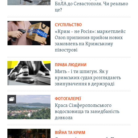
БпЛА до Севастополя. Чи реально
це?
СУСПІЛЬСТВО
«Крим – не Росія»: маркетплейс
Ozon припинив прийом нових
замовлень на Кримському
півострові
ПРАВА ЛЮДИНИ
Мить – і ти шпигун. Як у
кримських судах розглядають
звинувачення в держзраді
ФОТОГАЛЕРЕЇ
Краса Сімферопольського
водосховища та занедбаність
довкола
ВІЙНА ТА КРИМ