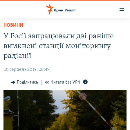
Доступність
посилання
Перейти
НОВИНИ
до
НОВИНИ
У Росії запрацювали дві раніше
основного
ВОДА.КРИМ
матеріалу
вимкнені станції моніторингу
ВІДЕО ТА ФОТО
Перейти
радіації
до
ПОЛІТИКА
основної
20 серпень 2019, 20:47
БЛОГИ
навігації
Перейти
Поділитись
Читати без VPN
ПОГЛЯД
до
ІНТЕРВ'Ю
пошуку
ВСЕ ЗА ДЕНЬ
СПЕЦПРОЕКТИ
ЯК ОБІЙТИ БЛОКУВАННЯ
ДЕПОРТАЦІЯ