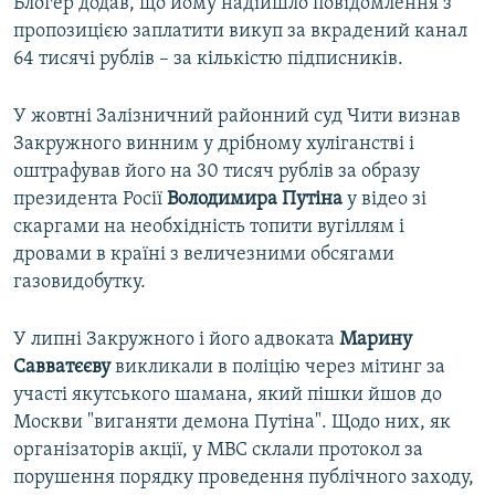
Блогер додав, що йому надійшло повідомлення з
пропозицією заплатити викуп за вкрадений канал
64 тисячі рублів – за кількістю підписників.
У жовтні Залізничний районний суд Чити визнав
Закружного винним у дрібному хуліганстві і
оштрафував його на 30 тисяч рублів за образу
президента Росії
Володимира Путіна
у відео зі
скаргами на необхідність топити вугіллям і
дровами в країні з величезними обсягами
газовидобутку.
У липні Закружного і його адвоката
Марину
Савватєєву
викликали в поліцію через мітинг за
участі якутського шамана, який пішки йшов до
Москви "виганяти демона Путіна". Щодо них, як
організаторів акції, у МВС склали протокол за
порушення порядку проведення публічного заходу,