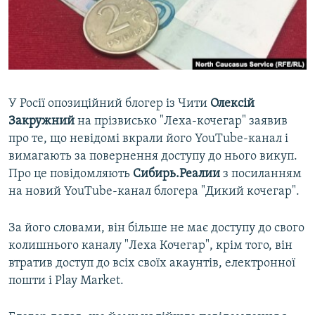
ВІДЕОУРОКИ «ELIFBE»
Русский
СВІДЧЕННЯ ОКУПАЦІЇ
Qırımtatar
УКРАЇНСЬКА ПРОБЛЕМА КРИМУ
ДОЛУЧАЙСЯ!
ІНФОГРАФІКА
У Росії опозиційний блогер із Чити
Олексій
Закружний
на прізвисько "Леха-кочегар" заявив
про те, що невідомі вкрали його YouTube-канал і
Усі сайти RFE/RL
вимагають за повернення доступу до нього викуп.
Про це повідомляють
Сибирь.Реалии
з посиланням
на новий YouTube-канал блогера "Дикий кочегар".
За його словами, він більше не має доступу до свого
колишнього каналу "Леха Кочегар", крім того, він
втратив доступ до всіх своїх акаунтів, електронної
пошти і Play Market.