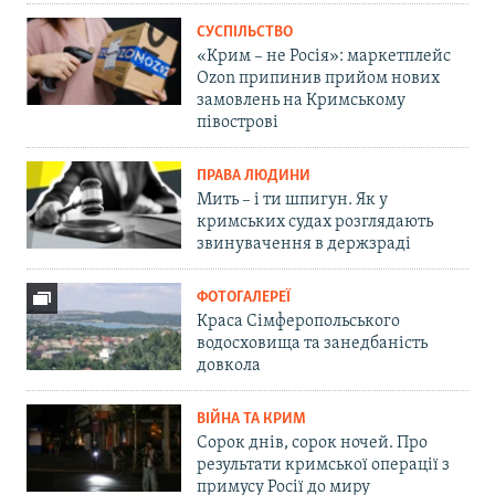
СУСПІЛЬСТВО
«Крим – не Росія»: маркетплейс
Ozon припинив прийом нових
замовлень на Кримському
півострові
ПРАВА ЛЮДИНИ
Мить – і ти шпигун. Як у
кримських судах розглядають
звинувачення в держзраді
ФОТОГАЛЕРЕЇ
Краса Сімферопольського
водосховища та занедбаність
довкола
ВІЙНА ТА КРИМ
Сорок днів, сорок ночей. Про
результати кримської операції з
примусу Росії до миру