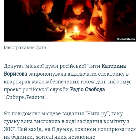
ВІДЕОУРОКИ «ELIFBE»
Русский
СВІДЧЕННЯ ОКУПАЦІЇ
Qırımtatar
УКРАЇНСЬКА ПРОБЛЕМА КРИМУ
ДОЛУЧАЙСЯ!
ІНФОГРАФІКА
Ілюстративне фото
Депутат міської думи російської Чити
Катерина
Усі сайти RFE/RL
Борисова
запропонувала відключати електрику в
квартирах малозабезпечених громадян, інформує
проект російської служби
Радіо Свобода
"Сибирь.Реалии".
Як повідомляє місцеве видання "Чита.ру", таку
думку вона висловила в ході засідання комітету з
ЖКГ. Цей захід, на її думку, повинен поширюватися
на будинки, жителі яких незаконно