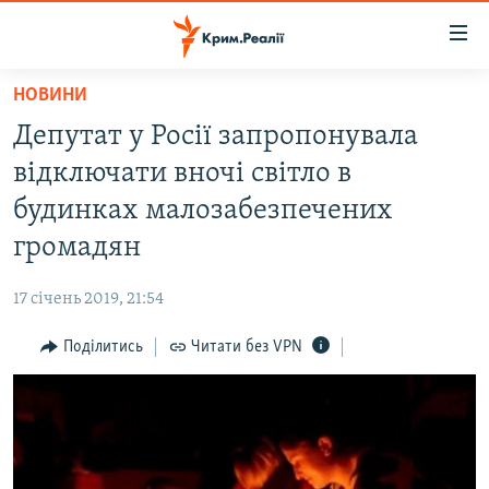
Доступність
посилання
Перейти
НОВИНИ
до
НОВИНИ
Депутат у Росії запропонувала
основного
ВОДА.КРИМ
матеріалу
відключати вночі світло в
ВІДЕО ТА ФОТО
Перейти
будинках малозабезпечених
до
ПОЛІТИКА
громадян
основної
БЛОГИ
навігації
17 січень 2019, 21:54
Перейти
ПОГЛЯД
до
Поділитись
Читати без VPN
ІНТЕРВ'Ю
пошуку
ВСЕ ЗА ДЕНЬ
СПЕЦПРОЕКТИ
ЯК ОБІЙТИ БЛОКУВАННЯ
ДЕПОРТАЦІЯ