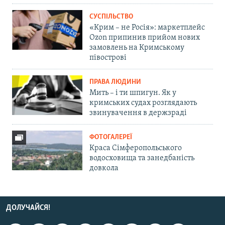
СУСПІЛЬСТВО
«Крим – не Росія»: маркетплейс
Ozon припинив прийом нових
замовлень на Кримському
півострові
ПРАВА ЛЮДИНИ
Мить – і ти шпигун. Як у
кримських судах розглядають
звинувачення в держзраді
ФОТОГАЛЕРЕЇ
Краса Сімферопольського
водосховища та занедбаність
довкола
ДОЛУЧАЙСЯ!