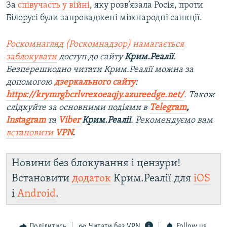
За
співучасть у війні
, яку розв’язала Росія, проти
Білорусі були запроваджені міжнародні санкції.
Роскомнагляд (Роскомнадзор) намагається
заблокувати
доступ до сайту
Крим.Реалії
.
Безперешкодно читати Крим.Реалії можна за
допомогою
дзеркального сайту
:
https://krymrgbcrlvrexoeaqjy.azureedge.net/
. Також
слідкуйте за основними подіями в
Telegram
,
Instagram
та
Viber
Крим.Реалії
. Рекомендуємо вам
встановити
VPN
.
Новини без блокування і цензури!
Встановити
додаток
Крим.Реалії для
iOS
і
Android
.
Поділитись
Читати без VPN
Follow us