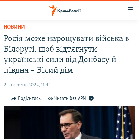
Доступність
посилання
Перейти
НОВИНИ
до
НОВИНИ
Росія може нарощувати війська в
основного
ВОДА.КРИМ
матеріалу
Білорусі, щоб відтягнути
ВІДЕО ТА ФОТО
Перейти
українські сили від Донбасу й
до
ПОЛІТИКА
півдня – Білий дім
основної
БЛОГИ
навігації
21 жовтень 2022, 11:44
Перейти
ПОГЛЯД
до
Поділитись
Читати без VPN
ІНТЕРВ'Ю
пошуку
ВСЕ ЗА ДЕНЬ
СПЕЦПРОЕКТИ
ЯК ОБІЙТИ БЛОКУВАННЯ
ДЕПОРТАЦІЯ