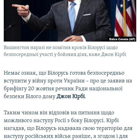
ВІДЕОУРОКИ «ELIFBE»
Русский
СВІДЧЕННЯ ОКУПАЦІЇ
Qırımtatar
УКРАЇНСЬКА ПРОБЛЕМА КРИМУ
ДОЛУЧАЙСЯ!
ІНФОГРАФІКА
Вашингтон наразі не помітив кроків Білорусі щодо
безпосередньої участі у бойових діях, каже Джон Кірбі
Усі сайти RFE/RL
Немає ознак, що Білорусь готова безпосередньо
вступити у війну проти України – про це заявив на
брифінгу 20 жовтня речник Ради національної
безпеки Білого дому
Джон Кірбі
.
Таким чином він відповів на питання щодо
можливого наступу Росії з боку Білорусі. Кірбі
нагадав, що Білорусь надавала свою територію для
наступу російських військ раніше, а згодом і для