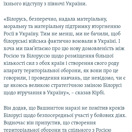
їхнього відступу з півночі України.
«Білорусь, безперечно, надала матеріальну,
моральну та матеріальну підтримку вторгненню
Росії в Україну. Тим не менш, ми не бачили, щоб
білоруські війська фактично воювали в Україні. І
хоча ми пам’ятаємо про цю нову домовленість між
Росією та Білоруссю щодо розміщення більшої
кількості сил з обох країн і створення свого роду
апарату територіальної оборони, як вони про це
говорили, і проведення навчань, ще невідомо, чи є
це якоюсь великою стратегічною зміною Білорусі
щодо втручання в Україну», – сказав Кірбі.
Він додав, що Вашингтон наразі не помітив кроків
Білорусі щодо безпосередньої участі у бойових діях.
Водночас він припустив, що створення
територіальної оборони та спільного з Росією