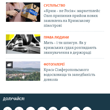
СУСПІЛЬСТВО
«Крим – не Росія»: маркетплейс
Ozon припинив прийом нових
замовлень на Кримському
півострові
ПРАВА ЛЮДИНИ
Мить – і ти шпигун. Як у
кримських судах розглядають
звинувачення в держзраді
ФОТОГАЛЕРЕЇ
Краса Сімферопольського
водосховища та занедбаність
довкола
ДОЛУЧАЙСЯ!