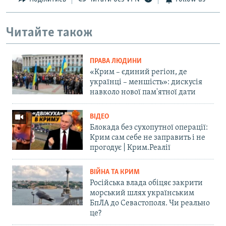
Читайте також
ПРАВА ЛЮДИНИ
«Крим – єдиний регіон, де
українці – меншість»: дискусія
навколо нової пам'ятної дати
ВІДЕО
Блокада без сухопутної операції:
Крим сам себе не заправить і не
прогодує | Крим.Реалії
ВІЙНА ТА КРИМ
Російська влада обіцяє закрити
морський шлях українським
БпЛА до Севастополя. Чи реально
це?