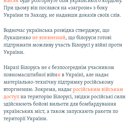
військ
буде розгорнуте біля українського кордону.
При цьому він послався на «загрози» з боку
України та Заходу, не надавши доказів своїх слів.
Водночас українська розвідка стверджує, що
Лукашенко
не впевнений
, що білоруси готові
підтримати можливу участь Білорусі у війні проти
України.
Наразі Білорусь не є безпосереднім учасником
повномасштабної війн
и
в Україні, але надає
матеріально-технічну підтримку російському
вторгненню. Зокрема, надає
російським військам
доступ
на територію Білорусі, звідки російські сили
здійснюють бойові вильоти для бомбардування
українських міст, а також запускають ракети по
території України.