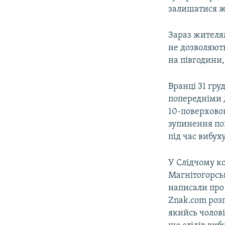
залишатися жи
Зараз жителям
не дозволяють
на півгодини,
Вранці 31 гру
попередніми д
10-поверховог
зупинення пош
під час вибух
У Слідчому ко
Магнітогорськ
написали про
Znak.com розп
якийсь чолові