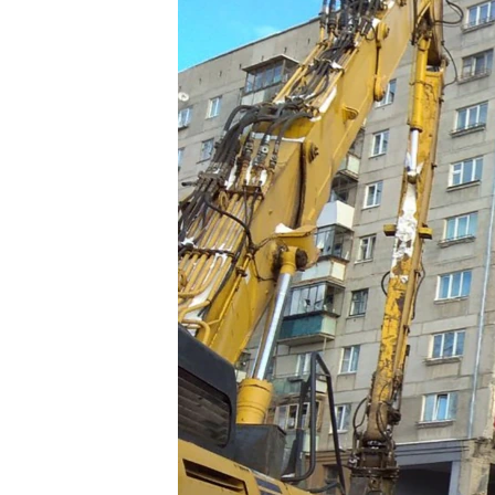
ВІДЕОУРОКИ «ELIFBE»
СВІДЧЕННЯ ОКУПАЦІЇ
УКРАЇНСЬКА ПРОБЛЕМА КРИМУ
ІНФОГРАФІКА