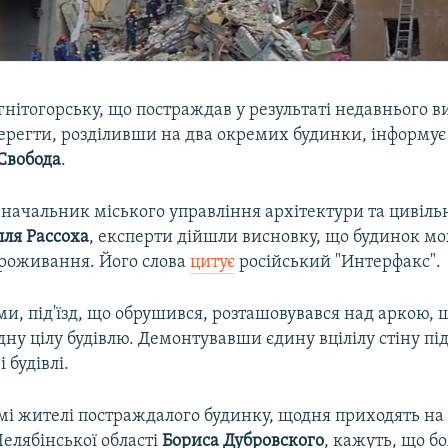
нітогорську, що постраждав у результаті недавнього ви
берегти, розділивши на два окремих будинки, інформу
 Свобода
.
 начальник міського управління архітектури та цивіль
лля
Рассоха
, експерти дійшли висновку, що будинок м
роживання. Його слова
цитує
російський "Интерфакс".
ми, під'їзд, що обрушився, розташовувався над аркою, 
одну цілу будівлю. Демонтувавши єдину вцілілу стіну під
 будівлі.
мі жителі постраждалого будинку, щодня приходять на
елябінської області
Бориса
Дубровского
, кажуть, що б