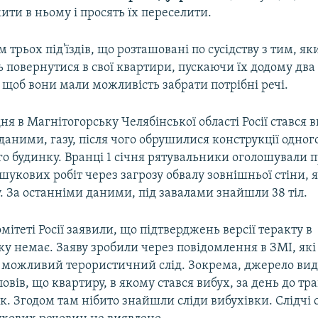
ти в ньому і просять їх переселити.
 трьох під'їздів, що розташовані по сусідству з тим, як
 повернутися в свої квартири, пускаючи їх додому два
 щоб вони мали можливість забрати потрібні речі.
дня в Магнітогорську Челябінської області Росії стався в
аними, газу, після чого обрушилися конструкції одного 
о будинку. Вранці 1 січня рятувальники оголошували 
укових робіт через загрозу обвалу зовнішньої стіни, я
у. За останніми даними, під завалами знайшли 38 тіл.
мітеті Росії заявили, що підтверджень версії теракту в
у немає. Заяву зробили через повідомлення в ЗМІ, які
 можливий терористичний слід. Зокрема, джерело ви
овів, що квартиру, в якому стався вибух, за день до тра
к. Згодом там нібито знайшли сліди вибухівки. Слідчі