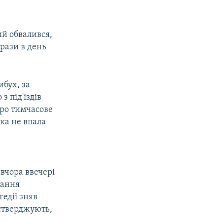
ий обвалився,
 рази в день
ибух, за
з під'їздів
про тимчасове
ка не впала
 вчора ввечері
дання
гедії зняв
 стверджують,