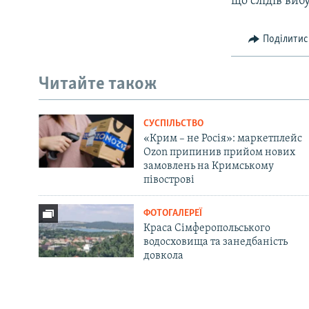
що слідів виб
Поділитис
Читайте також
СУСПІЛЬСТВО
«Крим – не Росія»: маркетплейс
Ozon припинив прийом нових
замовлень на Кримському
півострові
ФОТОГАЛЕРЕЇ
Краса Сімферопольського
водосховища та занедбаність
довкола