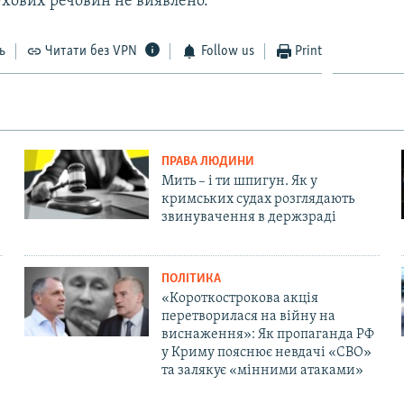
ухових речовин не виявлено.
ь
Читати без VPN
Follow us
Print
ПРАВА ЛЮДИНИ
Мить – і ти шпигун. Як у
кримських судах розглядають
звинувачення в держзраді
ПОЛІТИКА
«Короткострокова акція
перетворилася на війну на
виснаження»: Як пропаганда РФ
у Криму пояснює невдачі «СВО»
та залякує «мінними атаками»