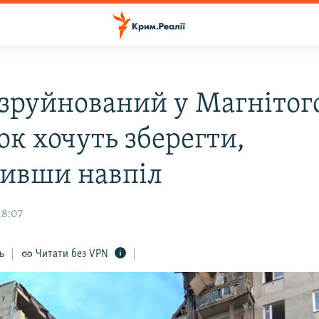
: зруйнований у Магнітог
ок хочуть зберегти,
ливши навпіл
18:07
ь
Читати без VPN