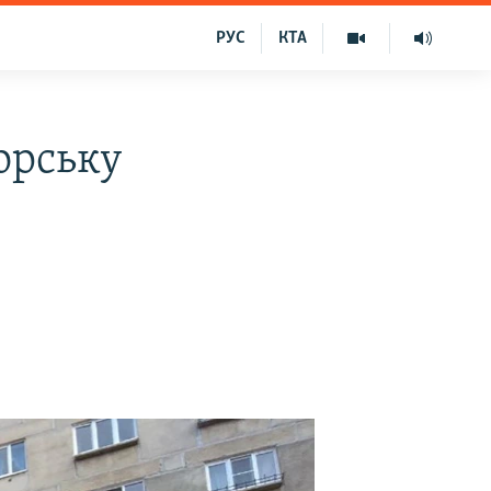
РУС
КТА
орську