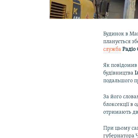
Будинок в Маг
планується з
служба
Радіо
Як повідомив
будівництва
І
подальшого п
За його слова
блоксекції в 
отримають дві
При цьому са
губернатора Ч