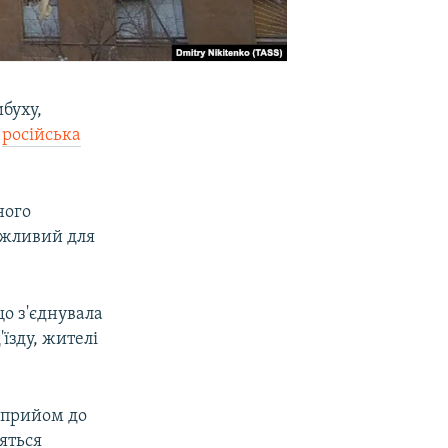
буху,
є
російська
ного
ожливий для
що з'єднувала
'їзду, жителі
 прийом до
ояться