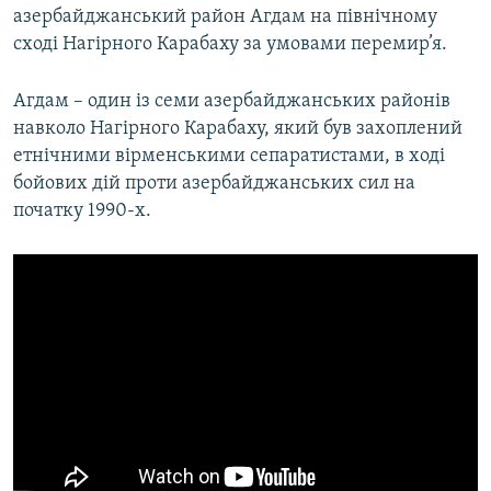
азербайджанський район Агдам на північному
сході Нагірного Карабаху за умовами перемир’я.
Агдам – один із семи азербайджанських районів
навколо Нагірного Карабаху, який був захоплений
етнічними вірменськими сепаратистами, в ході
бойових дій проти азербайджанських сил на
початку 1990-х.