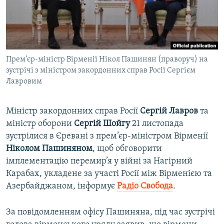
ВІДЕОУРОКИ «ELIFBE»
Русский
СВІДЧЕННЯ ОКУПАЦІЇ
Qırımtatar
УКРАЇНСЬКА ПРОБЛЕМА КРИМУ
Прем’єр-міністр Вірменії Нікол Пашинян (праворуч) на
ДОЛУЧАЙСЯ!
ІНФОГРАФІКА
зустрічі з міністром закордонних справ Росії Сергієм
Лавровим
Усі сайти RFE/RL
Міністр закордонних справ Росії
Сергій Лавров
та
міністр оборони
Сергій Шойгу
21 листопада
зустрілися в Єревані з прем’єр-міністром Вірменії
Ніколом Пашиняном
, щоб обговорити
імплементацію перемир’я у війні за Нагірний
Карабах, укладене за участі Росії між Вірменією та
Азербайджаном, інформує
Радіо Свобода
.
За повідомленням офісу Пашиняна, під час зустрічі