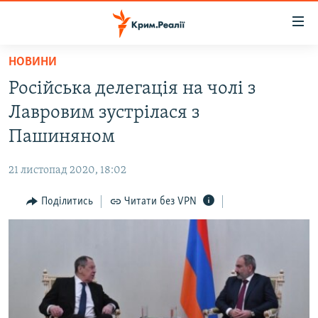
Доступність
посилання
Перейти
НОВИНИ
до
НОВИНИ
Російська делегація на чолі з
основного
ВОДА.КРИМ
матеріалу
Лавровим зустрілася з
ВІДЕО ТА ФОТО
Перейти
Пашиняном
до
ПОЛІТИКА
основної
21 листопад 2020, 18:02
БЛОГИ
навігації
Перейти
Поділитись
Читати без VPN
ПОГЛЯД
до
ІНТЕРВ'Ю
пошуку
ВСЕ ЗА ДЕНЬ
СПЕЦПРОЕКТИ
ЯК ОБІЙТИ БЛОКУВАННЯ
ДЕПОРТАЦІЯ