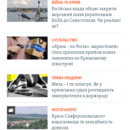
ВІЙНА ТА КРИМ
Російська влада обіцяє закрити
морський шлях українським
БпЛА до Севастополя. Чи реально
це?
СУСПІЛЬСТВО
«Крим – не Росія»: маркетплейс
Ozon припинив прийом нових
замовлень на Кримському
півострові
ПРАВА ЛЮДИНИ
Мить – і ти шпигун. Як у
кримських судах розглядають
звинувачення в держзраді
ФОТОГАЛЕРЕЇ
Краса Сімферопольського
водосховища та занедбаність
довкола