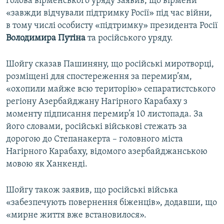
голова вірменського уряду заявив, що вірмени
«завжди відчували підтримку Росії» під час війни,
в тому числі особисту «підтримку» президента Росії
Володимира Путіна
та російського уряду.
Шойгу сказав Пашиняну, що російські миротворці,
розміщені для спостереження за перемир’ям,
«охопили майже всю територію» сепаратистського
регіону Азербайджану Нагірного Карабаху з
моменту підписання перемир’я 10 листопада. За
його словами, російські військові стежать за
дорогою до Степанакерта – головного міста
Нагірного Карабаху, відомого азербайджанською
мовою як Ханкенді.
Шойгу також заявив, що російські війська
«забезпечують повернення біженців», додавши, що
«мирне життя вже встановилося».