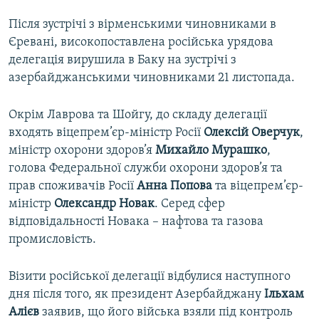
Після зустрічі з вірменськими чиновниками в
Єревані, високопоставлена російська урядова
делегація вирушила в Баку на зустрічі з
азербайджанськими чиновниками 21 листопада.
Окрім Лаврова та Шойгу, до складу делегації
входять віцепрем’єр-міністр Росії
Олексій Оверчук
,
міністр охорони здоров’я
Михайло Мурашко
,
голова Федеральної служби охорони здоров’я та
прав споживачів Росії
Анна Попова
та віцепрем’єр-
міністр
Олександр Новак
. Серед сфер
відповідальності Новака – нафтова та газова
промисловість.
Візити російської делегації відбулися наступного
дня після того, як президент Азербайджану
Ільхам
Алієв
заявив, що його війська взяли під контроль