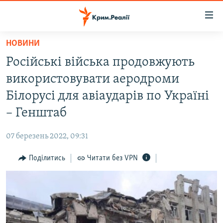
Доступність
посилання
Перейти
НОВИНИ
до
НОВИНИ
Російські війська продовжують
основного
ВОДА.КРИМ
матеріалу
використовувати аеродроми
ВІДЕО ТА ФОТО
Перейти
Білорусі для авіаударів по Україні
до
ПОЛІТИКА
– Генштаб
основної
БЛОГИ
навігації
07 березень 2022, 09:31
Перейти
ПОГЛЯД
до
Поділитись
Читати без VPN
ІНТЕРВ'Ю
пошуку
ВСЕ ЗА ДЕНЬ
СПЕЦПРОЕКТИ
ЯК ОБІЙТИ БЛОКУВАННЯ
ДЕПОРТАЦІЯ