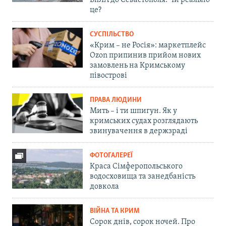
БпЛА до Севастополя. Чи реально
це?
СУСПІЛЬСТВО
«Крим – не Росія»: маркетплейс
Ozon припинив прийом нових
замовлень на Кримському
півострові
ПРАВА ЛЮДИНИ
Мить – і ти шпигун. Як у
кримських судах розглядають
звинувачення в держзраді
ФОТОГАЛЕРЕЇ
Краса Сімферопольського
водосховища та занедбаність
довкола
ВІЙНА ТА КРИМ
Сорок днів, сорок ночей. Про