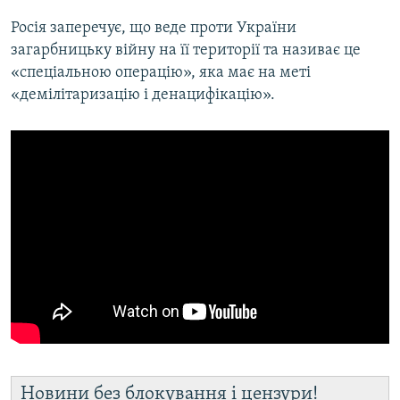
Росія заперечує, що веде проти України
загарбницьку війну на її території та називає це
«спеціальною операцію», яка має на меті
«демілітаризацію і денацифікацію».
Новини без блокування і цензури!