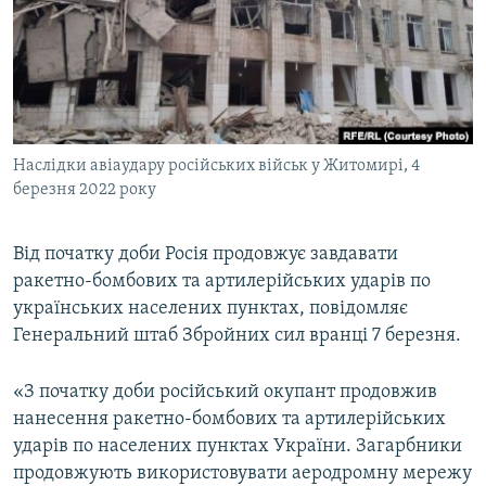
ВІДЕОУРОКИ «ELIFBE»
Русский
СВІДЧЕННЯ ОКУПАЦІЇ
Qırımtatar
УКРАЇНСЬКА ПРОБЛЕМА КРИМУ
ДОЛУЧАЙСЯ!
ІНФОГРАФІКА
Наслідки авіаудару російських військ у Житомирі, 4
березня 2022 року
Усі сайти RFE/RL
Від початку доби Росія продовжує завдавати
ракетно-бомбових та артилерійських ударів по
українських населених пунктах, повідомляє
Генеральний штаб Збройних сил вранці 7 березня.
«З початку доби російський окупант продовжив
нанесення ракетно-бомбових та артилерійських
ударів по населених пунктах України. Загарбники
продовжують використовувати аеродромну мережу