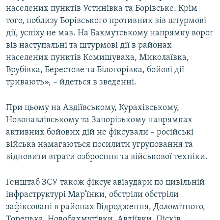
населених пунктів Устинівка та Борівське. Крім
того, поблизу Борівського противник вів штурмові
дії, успіху не мав. На Бахмутському напрямку ворог
вів наступальні та штурмові дії в районах
населених пунктів Комишуваха, Миколаївка,
Врубівка, Берестове та Білогорівка, бойові дії
тривають», – йдеться в зведенні.
При цьому на Авдіївському, Курахівському,
Новопавлівському та Запорізькому напрямках
активних бойових дій не фіксували – російські
війська намагаються посилити угруповання та
відновити втрати озброєння та військової техніки.
Генштаб ЗСУ також фіксує авіаудари по цивільній
інфраструктурі Мар’їнки, обстріли обстріли
зафіксовані в районах Відродження, Доломітного,
Торецька, Новобахмутівки, Авдіївки, Пісків,