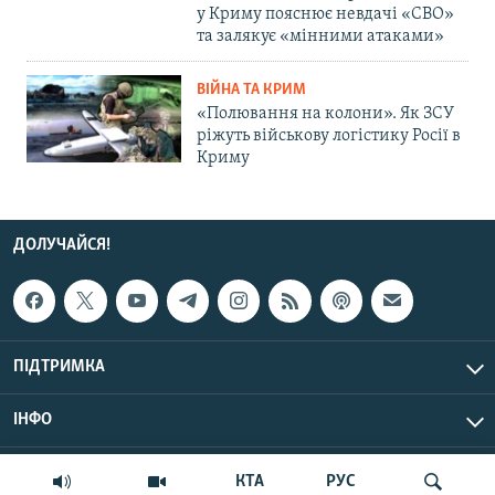
у Криму пояснює невдачі «СВО»
та залякує «мінними атаками»
ВІЙНА ТА КРИМ
«Полювання на колони». Як ЗСУ
ріжуть військову логістику Росії в
Криму
ДОЛУЧАЙСЯ!
ПІДТРИМКА
ІНФО
© Крим.Реалії, 2026 | Усі права застережено.
КТА
РУС