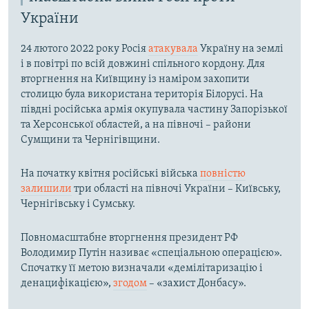
України
24 лютого 2022 року Росія
атакувала
Україну на землі
і в повітрі по всій довжині спільного кордону. Для
вторгнення на Київщину із наміром захопити
столицю була використана територія Білорусі. На
півдні російська армія окупувала частину Запорізької
та Херсонської областей, а на півночі – райони
Сумщини та Чернігівщини.
На початку квітня російські війська
повністю
залишили
три області на півночі України – Київську,
Чернігівську і Сумську.
Повномасштабне вторгнення президент РФ
Володимир Путін називає «спеціальною операцією».
Спочатку її метою визначали «демілітаризацію і
денацифікацією»,
згодом
– «захист Донбасу».