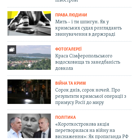
півострові
ПРАВА ЛЮДИНИ
Мить – і ти шпигун. Як у
кримських судах розглядають
звинувачення в держзраді
ФОТОГАЛЕРЕЇ
Краса Сімферопольського
водосховища та занедбаність
довкола
ВІЙНА ТА КРИМ
Сорок днів, сорок ночей. Про
результати кримської операції з
примусу Росії до миру
ПОЛІТИКА
«Короткострокова акція
перетворилася на війну на
виснаження»: Як пропаганда РФ