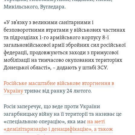
Микільського, Вугледара.
«У зв’язку з великими санітарними і
безповоротними втратами у військових частинах
та підрозділах 1-го армійського корпусу 8-ї
загальновійськової армії збройних сил російської
федерації, продовжуються заходи з примусової
мобілізації на тимчасово окупованих територіях
Донецької області», – додають у штабі ЗСУ.
Російське масштабне військове вторгнення в
Україну
триває від ранку 24 лютого.
Росія заперечує, що веде проти України
загарбницьку війну на її території та називає це
«спеціальною операцію», яка має
на меті
«демілітаризацію і денацифікацію», а також