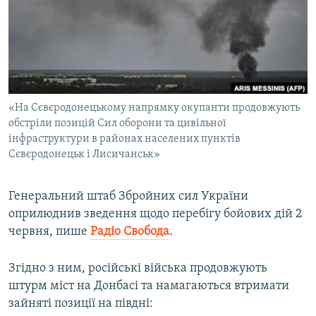
ВІДЕОУРОКИ «ELIFBE»
Русский
СВІДЧЕННЯ ОКУПАЦІЇ
Qırımtatar
УКРАЇНСЬКА ПРОБЛЕМА КРИМУ
ДОЛУЧАЙСЯ!
ІНФОГРАФІКА
«На Сєвєродонецькому напрямку окупанти продовжують
обстріли позицій Сил оборони та цивільної
інфраструктури в районах населених пунктів
Усі сайти RFE/RL
Сєвєродонецьк і Лисичанськ»
Генеральний штаб Збройних сил України
оприлюднив зведення щодо перебігу бойових дій 2
червня, пише
Радіо Свобода
.
Згідно з ним, російські війська продовжують
штурм міст на Донбасі та намагаються втримати
зайняті позиції на півдні: