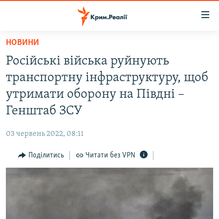
Доступність
посилання
Перейти
НОВИНИ
до
НОВИНИ
Російські війська руйнують
основного
ВОДА.КРИМ
матеріалу
транспортну інфраструктуру, щоб
ВІДЕО ТА ФОТО
Перейти
утримати оборону на Півдні –
до
ПОЛІТИКА
Генштаб ЗСУ
основної
БЛОГИ
навігації
03 червень 2022, 08:11
Перейти
ПОГЛЯД
до
Поділитись
Читати без VPN
ІНТЕРВ'Ю
пошуку
ВСЕ ЗА ДЕНЬ
СПЕЦПРОЕКТИ
ЯК ОБІЙТИ БЛОКУВАННЯ
ДЕПОРТАЦІЯ