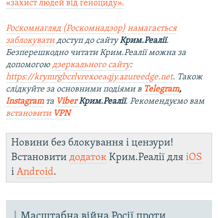
«захист людей від геноциду».
Роскомнагляд (Роскомнадзор) намагається
заблокувати
доступ до сайту
Крим.Реалії
.
Безперешкодно читати Крим.Реалії можна за
допомогою
дзеркального сайту
:
https://krymrgbcrlvrexoeaqjy.azureedge.net
. Також
слідкуйте за основними подіями в
Telegram
,
Instagram
та
Viber
Крим.Реалії
. Рекомендуємо вам
встановити
VPN
Новини без блокування і цензури!
Встановити
додаток
Крим.Реалії для
iOS
і
Android
.
Масштабна війна Росії проти