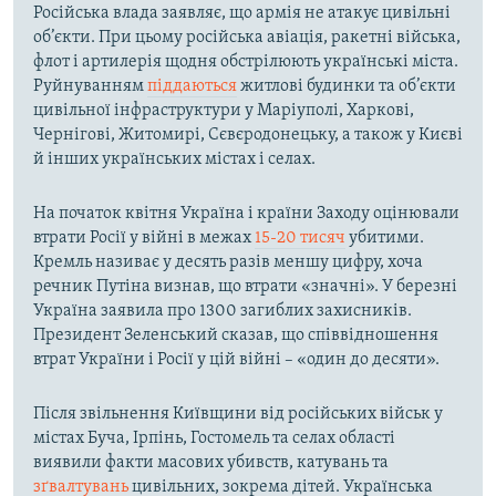
Російська влада заявляє, що армія не атакує цивільні
об’єкти. При цьому російська авіація, ракетні війська,
флот і артилерія щодня обстрілюють українські міста.
Руйнуванням
піддаються
житлові будинки та об’єкти
цивільної інфраструктури у Маріуполі, Харкові,
Чернігові, Житомирі, Сєвєродонецьку, а також у Києві
й інших українських містах і селах.
На початок квітня Україна і країни Заходу оцінювали
втрати Росії у війні в межах
15-20 тисяч
убитими.
Кремль називає у десять разів меншу цифру, хоча
речник Путіна визнав, що втрати «значні». У березні
Україна заявила про 1300 загиблих захисників.
Президент Зеленський сказав, що співвідношення
втрат України і Росії у цій війні – «один до десяти».
Після звільнення Київщини від російських військ у
містах Буча, Ірпінь, Гостомель та селах області
виявили факти масових убивств, катувань та
зґвалтувань
цивільних, зокрема дітей. Українська