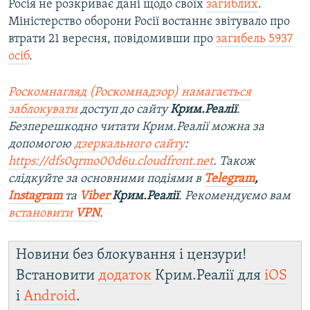
Росія не розкриває дані щодо своїх
загиблих
.
Міністерство оборони Росії востаннє звітувало про
втрати 21 вересня, повідомивши про
загибель 5937
осіб
.
Роскомнагляд (Роскомнадзор) намагається
заблокувати
доступ до сайту
Крим.Реалії
.
Безперешкодно читати Крим.Реалії можна за
допомогою
дзеркального сайту
:
https://dfs0qrmo00d6u.cloudfront.net
. Також
слідкуйте за основними подіями в
Telegram
,
Instagram
та
Viber
Крим.Реалії
. Ре
комендуємо вам
встановити
VPN
.
Новини без блокування і цензури!
Встановити
додаток
Крим.Реалії для
iOS
і
Android
.