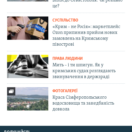
БпЛА до Севастополя. Чи реально
це?
СУСПІЛЬСТВО
«Крим – не Росія»: маркетплейс
Ozon припинив прийом нових
замовлень на Кримському
півострові
ПРАВА ЛЮДИНИ
Мить – і ти шпигун. Як у
кримських судах розглядають
звинувачення в держзраді
ФОТОГАЛЕРЕЇ
Краса Сімферопольського
водосховища та занедбаність
довкола