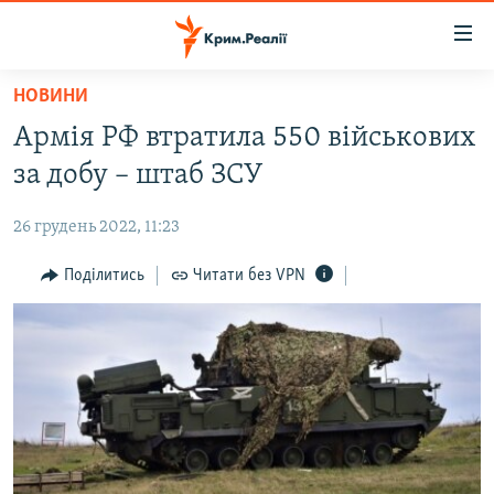
Доступність
посилання
Перейти
НОВИНИ
до
НОВИНИ
Армія РФ втратила 550 військових
основного
ВОДА.КРИМ
матеріалу
за добу – штаб ЗСУ
ВІДЕО ТА ФОТО
Перейти
до
26 грудень 2022, 11:23
ПОЛІТИКА
основної
БЛОГИ
Поділитись
Читати без VPN
навігації
Перейти
ПОГЛЯД
до
ІНТЕРВ'Ю
пошуку
ВСЕ ЗА ДЕНЬ
СПЕЦПРОЕКТИ
ЯК ОБІЙТИ БЛОКУВАННЯ
ДЕПОРТАЦІЯ