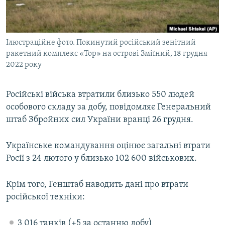
ВІДЕОУРОКИ «ELIFBE»
Русский
СВІДЧЕННЯ ОКУПАЦІЇ
Qırımtatar
Ілюстраційне фото. Покинутий російський зенітний
УКРАЇНСЬКА ПРОБЛЕМА КРИМУ
ракетний комплекс «Тор» на острові Зміїний, 18 грудня
ДОЛУЧАЙСЯ!
ІНФОГРАФІКА
2022 року
Російські війська втратили близько 550 людей
особового складу за добу, повідомляє Генеральний
Усі сайти RFE/RL
штаб Збройних сил України вранці 26 грудня.
Українське командування оцінює загальні втрати
Росії з 24 лютого у близько 102 600 військових.
Крім того, Генштаб наводить дані про втрати
російської техніки:
3 016 танків (+5 за останню добу)