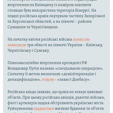
вторгнення на Київщину із наміром захопити
столицю була використана територія Білорусі. На
півдні російська армія окупувала частину Запорізької
та Херсонської областей, а на півночі – райони
Сумщини та Чернігівщини.
На початку квітня російські війська
повністю
залишили
три області на півночі України – Київську,
Чернігівську і Сумську.
Повномасштабне вторгнення президент РФ
Володимир Путін називає «спеціальною операцією».
Спочатку її метою визначали «демілітаризацію і
денацифікацією»,
згодом
– «захист Донбасу».
Російська влада заявляє, що армія не атакує цивільні
об’єкти. При цьому російська авіація, ракетні війська,
флот і артилерія щодня обстрілюють українські міста.
Руйнуванням
піддаються
житлові будинки та об’єкти