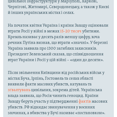
цивільної інфраструктури у Маріуполі, Харкові,
Чернігові, Житомирі, Сєвєродонецьку, а також у Києві
й інших українських містах і селах.
На початок квітня Україна і країни Заходу оцінювали
втрати Росії у війні в межах
15-20 тисяч
убитими.
Кремль називає у десять разів меншу цифру, хоча
речник Путіна визнав, що втрати «значні». У березні
Україна заявила про 1300 загиблих захисників.
Президент Зеленський сказав, що співвідношення
втрат України і Росії у цій війні – «один до десяти».
Після звільнення Київщини від російських військ у
містах Буча, Ірпінь, Гостомель та селах області
виявили факти масових убивств, катувань та
зґвалтувань
цивільних, зокрема дітей. Українська
влада заявила, що Росія чинить геноцид. Країни
Заходу беруть участь у підтвердженні
фактів
масових
убивств. РФ відкидає звинувачення у воєнних
злочинах, а вбивства у Бучі називає «постановкою».