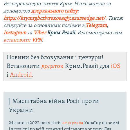
Безперешкодно читати Крим.Реалії можна за
допомогою
дзеркального сайту
:
https://krymrgbcrlvrexoeaqjy.azureedge.net/
. Також
слідкуйте за основними подіями в
Telegram
,
Instagram
та
Viber
Крим.Реалії
. Рекомендуємо вам
встановити
VPN
.
Новини без блокування і цензури!
Встановити
додаток
Крим.Реалії для
iOS
і
Android
.
Масштабна війна Росії проти
України
24 лютого 2022 року Росія
атакувала
Україну на землі
і в повітрі по всій довжині спільного кордону. Для