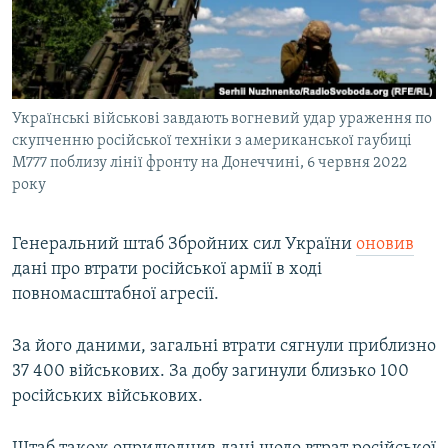
ВІДЕОУРОКИ «ELIFBE»
Русский
СВІДЧЕННЯ ОКУПАЦІЇ
Qırımtatar
УКРАЇНСЬКА ПРОБЛЕМА КРИМУ
Українські військові завдають вогневий удар ураження по
ДОЛУЧАЙСЯ!
ІНФОГРАФІКА
скупченню російської техніки з американської гаубиці
M777 поблизу лінії фронту на Донеччині, 6 червня 2022
року
Усі сайти RFE/RL
Генеральний штаб Збройних сил України
оновив
дані про втрати російської армії в ході
повномасштабної агресії.
За його даними, загальні втрати сягнули приблизно
37 400 військових. За добу загинули близько 100
російських військових.