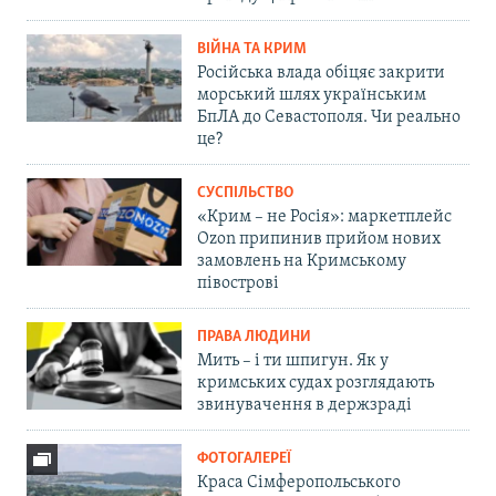
ВІЙНА ТА КРИМ
Російська влада обіцяє закрити
морський шлях українським
БпЛА до Севастополя. Чи реально
це?
СУСПІЛЬСТВО
«Крим – не Росія»: маркетплейс
Ozon припинив прийом нових
замовлень на Кримському
півострові
ПРАВА ЛЮДИНИ
Мить – і ти шпигун. Як у
кримських судах розглядають
звинувачення в держзраді
ФОТОГАЛЕРЕЇ
Краса Сімферопольського