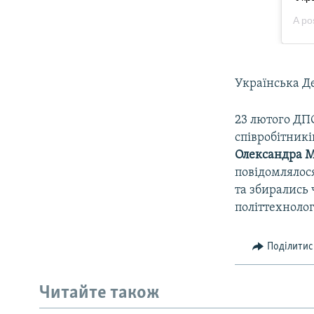
Українська Д
23 лютого ДП
співробітник
Олександра 
повідомлялося
та збирались 
політтехноло
Поділитис
Читайте також