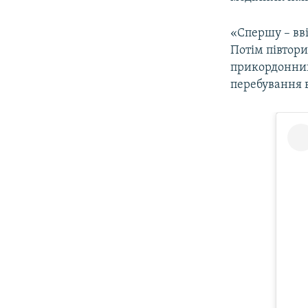
ВІДЕОУРОКИ «ELIFBE»
СВІДЧЕННЯ ОКУПАЦІЇ
«Спершу – вві
Потім півтори
УКРАЇНСЬКА ПРОБЛЕМА КРИМУ
прикордонник
ІНФОГРАФІКА
перебування в