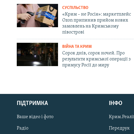
СУСПІЛЬСТВО
«Крим – не Росія»: маркетплейс
Ozon припинив прийом нових
замовлень на Кримському
півострові
ВІЙНА ТА КРИМ
Сорок днів, сорок ночей. Про
результати кримської операції з
примусу Росії до миру
Русский
Qırımtatar
ПІДТРИМКА
ІНФО
Ваше відео і фото
Крим.Реалії
ДОЛУЧАЙСЯ!
Радіо
Передрук