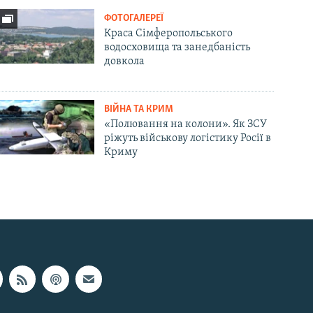
ФОТОГАЛЕРЕЇ
Краса Сімферопольського
водосховища та занедбаність
довкола
ВІЙНА ТА КРИМ
«Полювання на колони». Як ЗСУ
ріжуть військову логістику Росії в
Криму