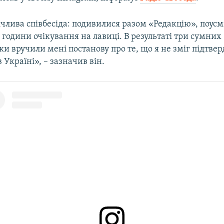
члива співбесіда: подивилися разом «Редакцію», поусмі
 години очікування на лавиці. В результаті три сумних
и вручили мені постанову про те, що я не зміг підтве
 Україні», – зазначив він.