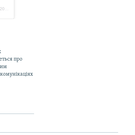
х
деться про
тим
 комунікаціях
є