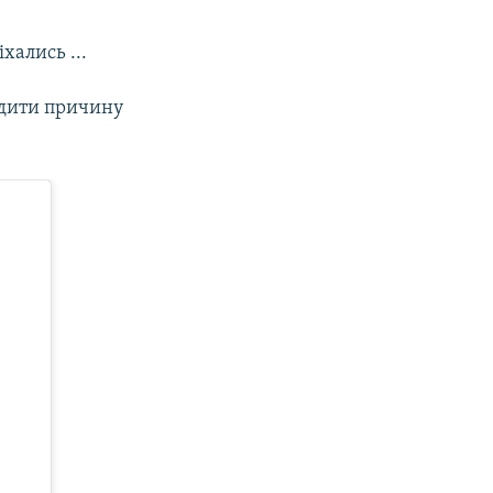
хались ...
рдити причину