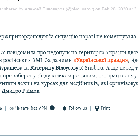
ержприкордонслужба ситуацію наразі не коментувала.
СУ повідомила про недопуск на територію України дво
ів російських ЗМІ. За даними
«Української правди»
, й
Мурашева
та
Катерину Білоусову
зі Snob.ru. А ще перед 
 про заборону в’їзду кільком росіянам, які працюють у
читати лекції на курсах для медійників, які організову
г
Дмитро Раімов
.
ь
Читати без VPN
Follow us
Print