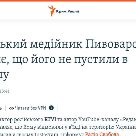
ський медійник Пивовар
є, що його не пустили в
ну
13:41
ь
Читати без VPN
актор російського
RTVI
та автор YouTube-каналу «Реда
являє, що йому відмовили у в’їзді на територію України
исав у своєму Instagram, інформує
Радіо Свобода
.