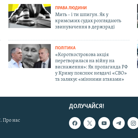
ПРАВА ЛЮДИНИ
Мить – і ти шпигун. Як у
кримських судах розглядають
звинувачення в держзраді
ПОЛІТИКА
«Короткострокова акція
перетворилася на війну на
виснаження»: Як пропаганда РФ
у Криму пояснює невдачі «СВО»
та залякує «мінними атаками»
ДОЛУЧАЙСЯ!
. Про нас