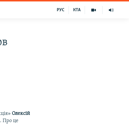
РУС
КТА
ов
кція»
Олексій
. Про це