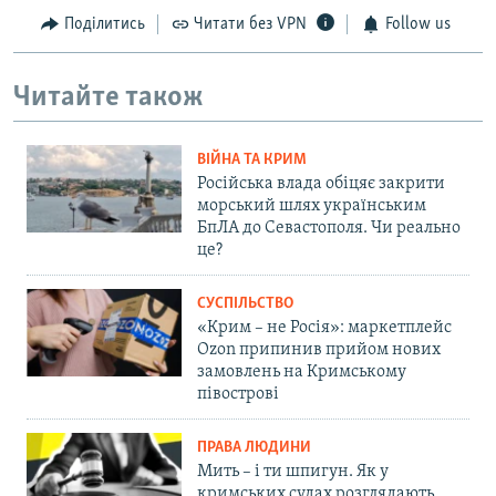
Поділитись
Читати без VPN
Follow us
Читайте також
ВІЙНА ТА КРИМ
Російська влада обіцяє закрити
морський шлях українським
БпЛА до Севастополя. Чи реально
це?
СУСПІЛЬСТВО
«Крим – не Росія»: маркетплейс
Ozon припинив прийом нових
замовлень на Кримському
півострові
ПРАВА ЛЮДИНИ
Мить – і ти шпигун. Як у
кримських судах розглядають