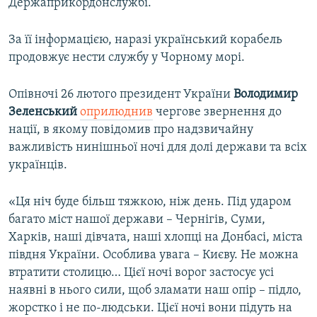
Держаприкордонслужбі.
За її інформацією, наразі український корабель
продовжує нести службу у Чорному морі.
Опівночі 26 лютого президент України
Володимир
Зеленський
оприлюднив
чергове звернення до
нації, в якому повідомив про надзвичайну
важливість нинішньої ночі для долі держави та всіх
українців.
«Ця ніч буде більш тяжкою, ніж день. Під ударом
багато міст нашої держави – Чернігів, Суми,
Харків, наші дівчата, наші хлопці на Донбасі, міста
півдня України. Особлива увага – Києву. Не можна
втратити столицю… Цієї ночі ворог застосує усі
наявні в нього сили, щоб зламати наш опір – підло,
жорстко і не по-людськи. Цієї ночі вони підуть на