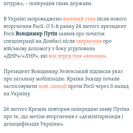
штурм», – попередив глава держави.
В Україні запроваджено
воєнний стан
після нового
вторгнення Росії. О 5-й ранку 24 лютого президент
Росії
Володимир Путін
заявив про початок
спецоперації на Донбасі після
звернення
про
військову допомогу з боку угруповань
«ДНР»/«ЛНР», які
він перед тим «визнав»
.
Президент Володимир Зеленський підписав указ
про загальну мобілізацію. Країни Заходу почали
застосовувати
нові санкції
проти Росії через її напад
на Україну.
24 лютого Кремль повторив попередню заяву Путіна
про те, що метою вторгнення є «демілітаризація і
денацифікація України».