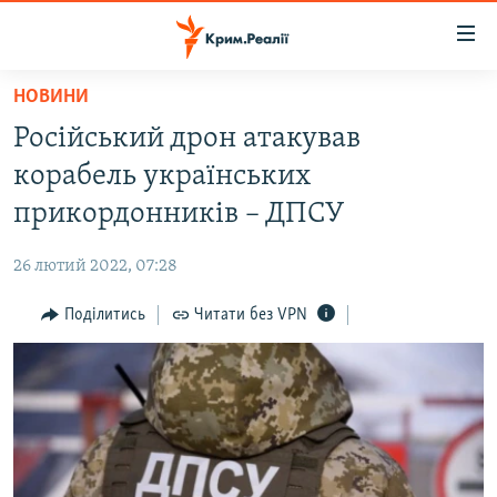
Доступність
посилання
Перейти
НОВИНИ
до
НОВИНИ
Російський дрон атакував
основного
ВОДА.КРИМ
матеріалу
корабель українських
ВІДЕО ТА ФОТО
Перейти
прикордонників – ДПСУ
до
ПОЛІТИКА
основної
26 лютий 2022, 07:28
БЛОГИ
навігації
Перейти
Поділитись
Читати без VPN
ПОГЛЯД
до
ІНТЕРВ'Ю
пошуку
ВСЕ ЗА ДЕНЬ
СПЕЦПРОЕКТИ
ЯК ОБІЙТИ БЛОКУВАННЯ
ДЕПОРТАЦІЯ