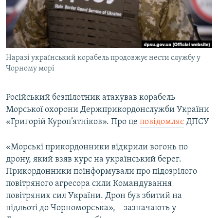
ВІДЕОУРОКИ «ELIFBE»
Русский
СВІДЧЕННЯ ОКУПАЦІЇ
Qırımtatar
УКРАЇНСЬКА ПРОБЛЕМА КРИМУ
Наразі український корабель продовжує нести службу у
ДОЛУЧАЙСЯ!
ІНФОГРАФІКА
Чорному морі
Російський безпілотник атакував корабель
Усі сайти RFE/RL
Морської охорони Держприкордонслужби України
«Григорій Куроп’ятніков». Про це
повідомляє
ДПСУ
«Морські прикордонники відкрили вогонь по
дрону, який взяв курс на український берег.
Прикордонники поінформували про підозрілого
повітряного агресора сили Командування
повітряних сил України. Дрон був збитий на
підльоті до Чорноморська», – зазначають у