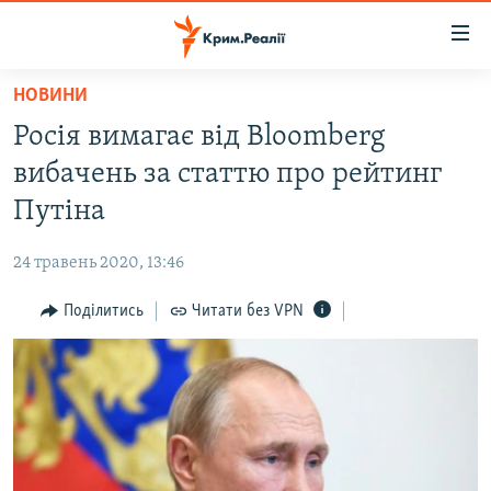
Доступність
посилання
Перейти
НОВИНИ
до
НОВИНИ
Росія вимагає від Bloomberg
основного
ВОДА.КРИМ
матеріалу
вибачень за статтю про рейтинг
ВІДЕО ТА ФОТО
Перейти
Путіна
до
ПОЛІТИКА
основної
24 травень 2020, 13:46
БЛОГИ
навігації
Перейти
Поділитись
Читати без VPN
ПОГЛЯД
до
ІНТЕРВ'Ю
пошуку
ВСЕ ЗА ДЕНЬ
СПЕЦПРОЕКТИ
ЯК ОБІЙТИ БЛОКУВАННЯ
ДЕПОРТАЦІЯ