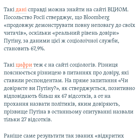
Такі
дані
справді можна знайти на сайті ВЦИОМ.
Посольство Росії стверджує, що Bloomberg
«продовжує демонструвати повну неповагу до своїх
читачів», оскільки «реальний рівень довіри»
Путіну, за даними цієї ж соціолоічної служби,
становить 67,9%.
Такі
цифри
теж є на сайті соціологів. Різниця
пояснюється різницею в питаннях про довіру, які
ставили респондентам. На пряме запитання «Чи
довіряєте ви Путіну?», як стверджується, позитивно
відповідають більш як 67 відсотків, а от на
прохання назвати політиків, яким довіряють,
прізвище Путіна в останньому опитуванні назвали
тільки 27 відсотків.
Раніше саме результати так званих «відкритих