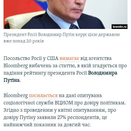
ВІДЕОУРОКИ «ELIFBE»
Русский
СВІДЧЕННЯ ОКУПАЦІЇ
Qırımtatar
УКРАЇНСЬКА ПРОБЛЕМА КРИМУ
Президент Росії Володимир Путін керує цією державою
ДОЛУЧАЙСЯ!
ІНФОГРАФІКА
вже понад 20 років
Посольство Росії у США
вимагає
від агентства
Усі сайти RFE/RL
Bloomberg вибачень за статтю, в якій згадується про
падіння рейтингу президента Росії
Володимира
Путіна
.
Bloomberg
посилається
на дані опитувань
соціологічної служби ВЦИОМ про довіру політикам.
Згідно з проведеним у квітні опитуванням, про
довіру Путіну заявили 27% респондентів, це
найнижчий показник за довгий час.