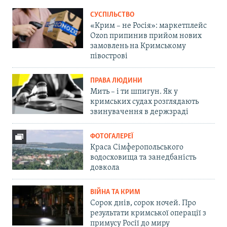
СУСПІЛЬСТВО
«Крим – не Росія»: маркетплейс
Ozon припинив прийом нових
замовлень на Кримському
півострові
ПРАВА ЛЮДИНИ
Мить – і ти шпигун. Як у
кримських судах розглядають
звинувачення в держзраді
ФОТОГАЛЕРЕЇ
Краса Сімферопольського
водосховища та занедбаність
довкола
ВІЙНА ТА КРИМ
Сорок днів, сорок ночей. Про
результати кримської операції з
примусу Росії до миру