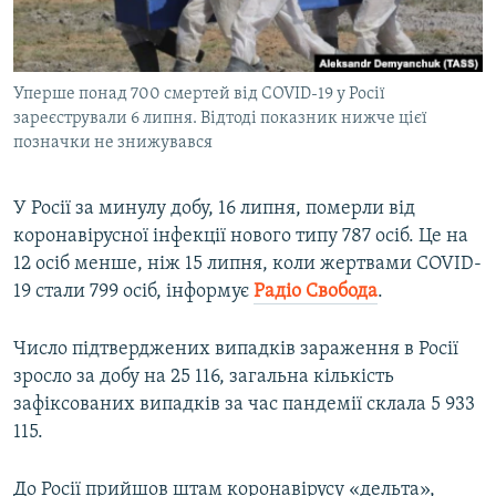
ВІДЕОУРОКИ «ELIFBE»
Русский
СВІДЧЕННЯ ОКУПАЦІЇ
Qırımtatar
Уперше понад 700 смертей від COVID-19 у Росії
УКРАЇНСЬКА ПРОБЛЕМА КРИМУ
зареєстрували 6 липня. Відтоді показник нижче цієї
ДОЛУЧАЙСЯ!
ІНФОГРАФІКА
позначки не знижувався
У Росії за минулу добу, 16 липня, померли від
коронавірусної інфекції нового типу 787 осіб. Це на
Усі сайти RFE/RL
12 осіб менше, ніж 15 липня, коли жертвами COVID-
19 стали 799 осіб, інформує
Радіо Свобода
.
Число підтверджених випадків зараження в Росії
зросло за добу на 25 116, загальна кількість
зафіксованих випадків за час пандемії склала 5 933
115.
До Росії прийшов штам коронавірусу «дельта»,