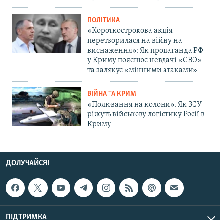
ПОЛІТИКА
«Короткострокова акція
перетворилася на війну на
виснаження»: Як пропаганда РФ
у Криму пояснює невдачі «СВО»
та залякує «мінними атаками»
ВІЙНА ТА КРИМ
«Полювання на колони». Як ЗСУ
ріжуть військову логістику Росії в
Криму
ДОЛУЧАЙСЯ!
ПІДТРИМКА