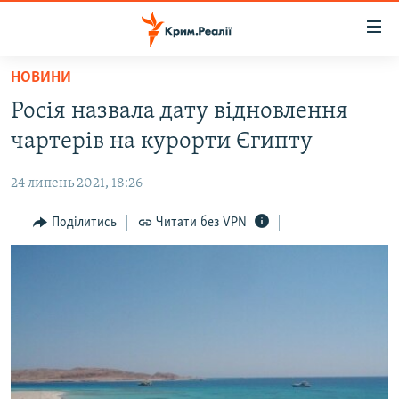
Доступність
посилання
Перейти
НОВИНИ
до
НОВИНИ
Росія назвала дату відновлення
основного
ВОДА.КРИМ
матеріалу
чартерів на курорти Єгипту
ВІДЕО ТА ФОТО
Перейти
до
24 липень 2021, 18:26
ПОЛІТИКА
основної
БЛОГИ
Поділитись
Читати без VPN
навігації
Перейти
ПОГЛЯД
до
ІНТЕРВ'Ю
пошуку
ВСЕ ЗА ДЕНЬ
СПЕЦПРОЕКТИ
ЯК ОБІЙТИ БЛОКУВАННЯ
ДЕПОРТАЦІЯ