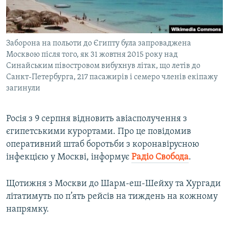
ВІДЕОУРОКИ «ELIFBE»
Русский
СВІДЧЕННЯ ОКУПАЦІЇ
Qırımtatar
Заборона на польоти до Єгипту була запроваджена
УКРАЇНСЬКА ПРОБЛЕМА КРИМУ
Москвою після того, як 31 жовтня 2015 року над
ДОЛУЧАЙСЯ!
ІНФОГРАФІКА
Синайським півостровом вибухнув літак, що летів до
Санкт-Петербурга, 217 пасажирів і семеро членів екіпажу
загинули
Усі сайти RFE/RL
Росія з 9 серпня відновить авіасполучення з
єгипетськими курортами. Про це повідомив
оперативний штаб боротьби з коронавірусною
інфекцією у Москві, інформує
Радіо Свобода
.
Щотижня з Москви до Шарм-еш-Шейху та Хургади
літатимуть по п’ять рейсів на тиждень на кожному
напрямку.