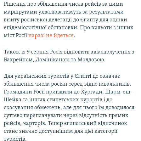
Рішення про збільшення числа рейсів за цими
маршрутами ухвалюватимуть за результатами
візиту російської делегації до Єгипту для оцінки
епідеміологічної обстановки. Про вильоти з інших
міст Росії
наразі не йдеться
.
Також із 9 серпня Росія відновить авіасполучення з
Бахрейном, Домініканою та Молдовою.
Для українських туристів у Єгипті це означає
збільшення числа росіян серед відпочивальників.
Громадяни Росії приїздили до Хургади, Шарм-еш-
Шейха та інших єгипетських курортів і до
скасування обмежень, але для цього їм доводилося
суттєво переплачувати через відсутність прямих
рейсів, чартерів. Тепер єгипетський відпочинок
стане значно доступнішим для цієї категорії
туристів.