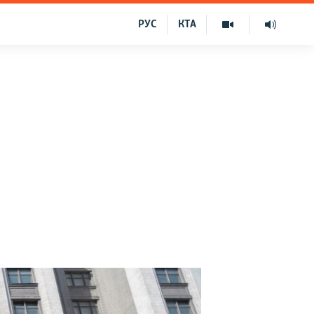
РУС
КТА