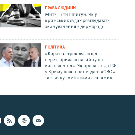
ПРАВА ЛЮДИНИ
Мить – і ти шпигун. Як у
кримських судах розглядають
звинувачення в держзраді
ПОЛІТИКА
«Короткострокова акція
перетворилася на війну на
виснаження»: Як пропаганда РФ
у Криму пояснює невдачі «СВО»
та залякує «мінними атаками»