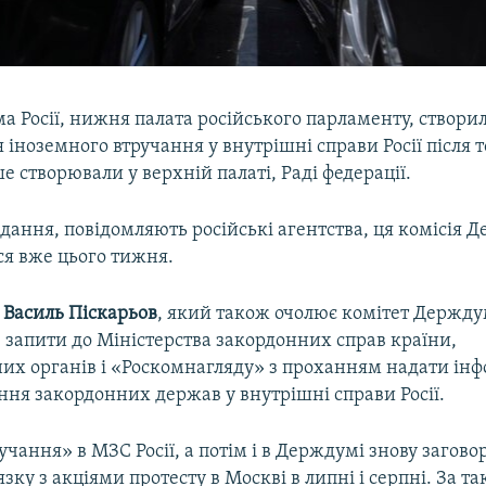
 Росії, нижня палата російського парламенту, створил
 іноземного втручання у внутрішні справи Росії після т
е створювали у верхній палаті, Раді федерації.
дання, повідомляють російські агентства, ця комісія
ся вже цього тижня.
ї
Василь Піскарьов
, який також очолює комітет Держду
 запити до Міністерства закордонних справ країни,
их органів і «Роскомнагляду» з проханням надати інф
ння закордонних держав у внутрішні справи Росії.
учання» в МЗС Росії, а потім і в Держдумі знову загово
язку з акціями протесту в Москві в липні і серпні. За та