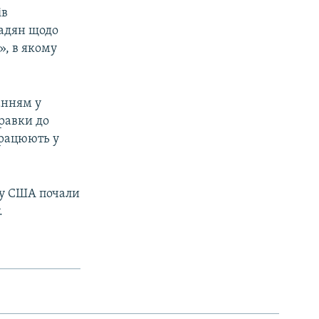
ів
адян щодо
», в якому
чанням у
правки до
працюють у
к у США почали
.