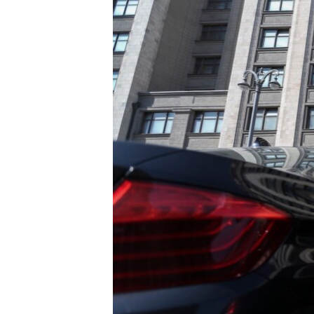
ВІДЕОУРОКИ «ELIFBE»
СВІДЧЕННЯ ОКУПАЦІЇ
УКРАЇНСЬКА ПРОБЛЕМА КРИМУ
ІНФОГРАФІКА