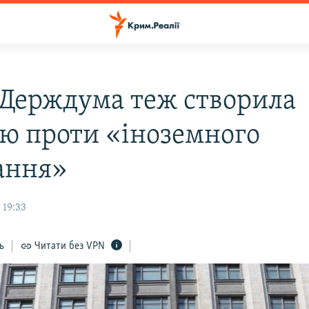
: Держдума теж створила
ію проти «іноземного
ання»
 19:33
ь
Читати без VPN