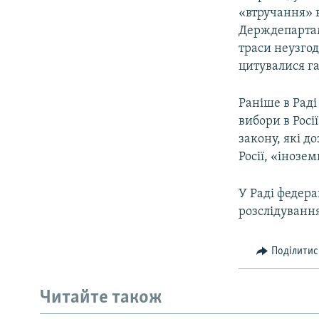
«втручання» в
Держдепарта
траси неузгод
цитувалися га
Раніше в Раді
вибори в Росі
закону, які д
Росії, «іноз
У Раді федера
розслідування
Поділитис
Читайте також