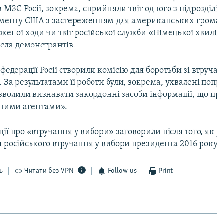
 МЗС Росії, зокрема, сприйняли твіт одного з підрозділ
менту США з застереженням для американських гром
женої ходи чи твіт російської служби «Німецької хвилі
сла демонстрантів.
 федерації Росії створили комісію для боротьби зі втру
ї. За результатами її роботи були, зокрема, ухвалені по
озволили визнавати закордонні засоби інформації, що 
емними агентами».
ції про «втручання у вибори» заговорили після того, я
 російського втручання у вибори президента 2016 року
ь
Читати без VPN
Follow us
Print