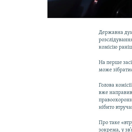
Державна дума
розслідування
комісію раніш
На перше засі
може зібрати
Голова комісі
вже направив
правоохоронн
нібито втруча
Про таке «втр
зокрема, у зв’