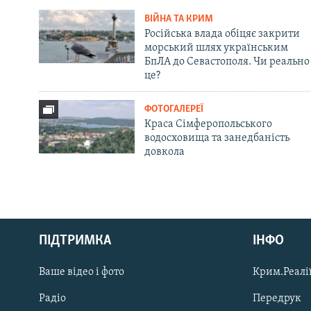
ВІЙНА ТА КРИМ
Російська влада обіцяє закрити
морський шлях українським
БпЛА до Севастополя. Чи реально
це?
ФОТОГАЛЕРЕЇ
Краса Сімферопольського
водосховища та занедбаність
довкола
Русский
ПІДТРИМКА
ІНФО
Qırımtatar
Ваше відео і фото
Крим.Реалії
ДОЛУЧАЙСЯ!
Радіо
Передрук