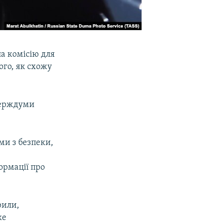
а комісію для
ого, як схожу
 Держдуми
ми з безпеки,
ормації про
рили,
ке