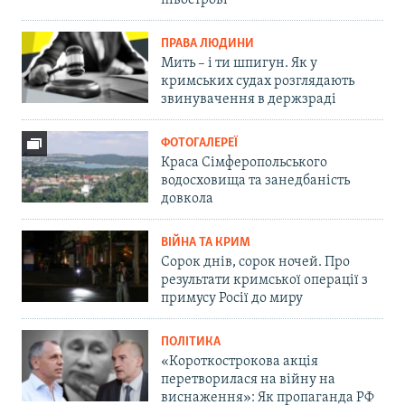
півострові
ПРАВА ЛЮДИНИ
Мить – і ти шпигун. Як у
кримських судах розглядають
звинувачення в держзраді
ФОТОГАЛЕРЕЇ
Краса Сімферопольського
водосховища та занедбаність
довкола
ВІЙНА ТА КРИМ
Сорок днів, сорок ночей. Про
результати кримської операції з
примусу Росії до миру
ПОЛІТИКА
«Короткострокова акція
перетворилася на війну на
виснаження»: Як пропаганда РФ