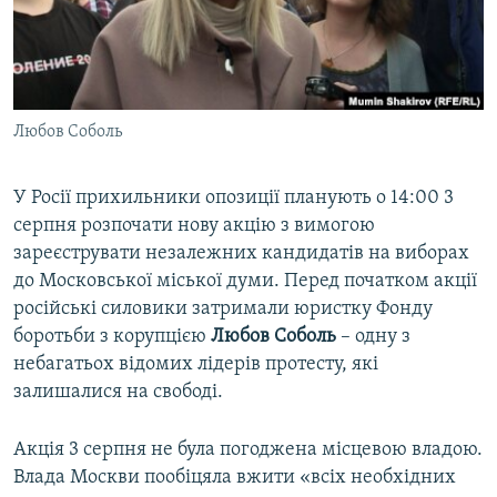
ВІДЕОУРОКИ «ELIFBE»
Русский
СВІДЧЕННЯ ОКУПАЦІЇ
Qırımtatar
УКРАЇНСЬКА ПРОБЛЕМА КРИМУ
Любов Соболь
ДОЛУЧАЙСЯ!
ІНФОГРАФІКА
У Росії прихильники опозиції планують о 14:00 3
серпня розпочати нову акцію з вимогою
Усі сайти RFE/RL
зареєструвати незалежних кандидатів на виборах
до Московської міської думи. Перед початком акції
російські силовики затримали юристку Фонду
боротьби з корупцією
Любов Соболь
– одну з
небагатьох відомих лідерів протесту, які
залишалися на свободі.
Акція 3 серпня не була погоджена місцевою владою.
Влада Москви пообіцяла вжити «всіх необхідних