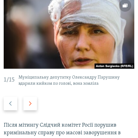
Муніципальну депутатку Олександру Парушину
1/15
вдарили кийком по голові, вона зомліла
P
N
r
e
e
x
v
t
Після мітингу Слідчий комітет Росії порушив
i
s
кримінальну справу про масові заворушення в