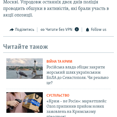
o
l
Москві. Упродовж останніх двох днів поліція
u
i
проводить обшуки в активістів, які брали участь в
s
d
акції опозиції.
s
e
l
Поділитись
Читати без VPN
Follow us
i
d
Читайте також
e
ВІЙНА ТА КРИМ
Російська влада обіцяє закрити
морський шлях українським
БпЛА до Севастополя. Чи реально
це?
СУСПІЛЬСТВО
«Крим – не Росія»: маркетплейс
Ozon припинив прийом нових
замовлень на Кримському