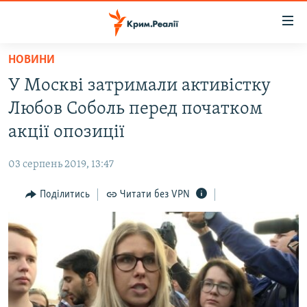
Доступність
посилання
Перейти
НОВИНИ
до
НОВИНИ
У Москві затримали активістку
основного
ВОДА.КРИМ
матеріалу
Любов Соболь перед початком
ВІДЕО ТА ФОТО
Перейти
акції опозиції
до
ПОЛІТИКА
основної
03 серпень 2019, 13:47
БЛОГИ
навігації
Перейти
Поділитись
Читати без VPN
ПОГЛЯД
до
ІНТЕРВ'Ю
пошуку
ВСЕ ЗА ДЕНЬ
СПЕЦПРОЕКТИ
ЯК ОБІЙТИ БЛОКУВАННЯ
ДЕПОРТАЦІЯ