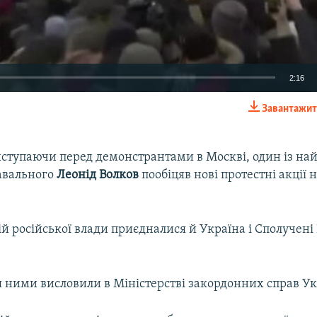
2:16
Завантажит
EMBED
иступаючи перед демонстрантами в Москві, один із н
авального
Леонід Волков
пообіцяв нові протестні акції 
Auto
240p
360p
480p
й російської влади приєдналися й Україна і Сполучен
720p
1080p
 ними висловили в Міністерстві закордонних справ Ук