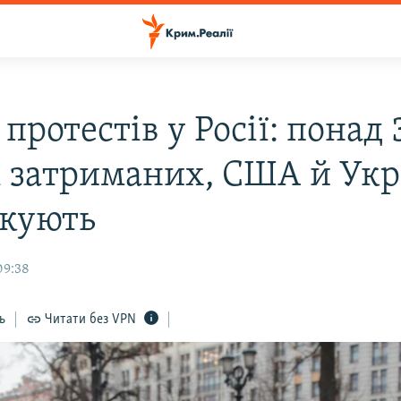
 протестів у Росії: понад 
і затриманих, США й Укр
кують
09:38
ь
Читати без VPN