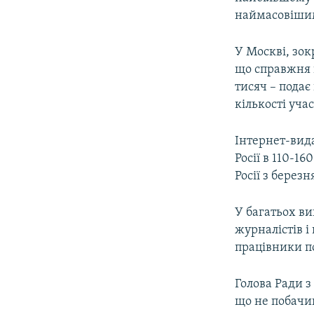
наймасовіши
У Москві, зок
що справжня к
тисяч – подає
кількості уча
Інтернет-ви
Росії в 110-1
Росії з березн
У багатьох ви
журналістів і
працівники п
Голова Ради з
що не побачи