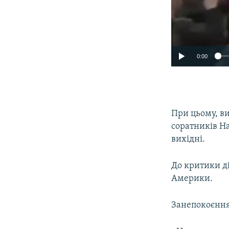
0:00
При цьому, в
соратників Н
вихідні.
До критики ді
Америки.
Занепокоєння