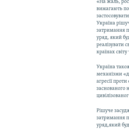
«На жаль, рос
вимагають по
застосовувати
Україна рішуч
затримання пр
уряд, який бу
реалізувати с
країнах світу
Україна тако
механізми «д
агресії проти
заснованого н
цивілізованого
Рішуче засуд
затримання п
уряд,який бу