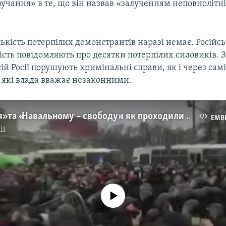
учання» в те, що він назвав «залученням неповнолітні
ькість потерпілих демонстрантів наразі немає. Російс
ість повідомляють про десятки потерпілих силовиків. 
ій Росії порушують кримінальні справи, як і через сам
, які влада вважає незаконними.
«Геть – царя» та «Навальному – свободу»: як проходили акції на підтримку опозиціонера в Росії (відео)
EMB
ії
No media source currently available