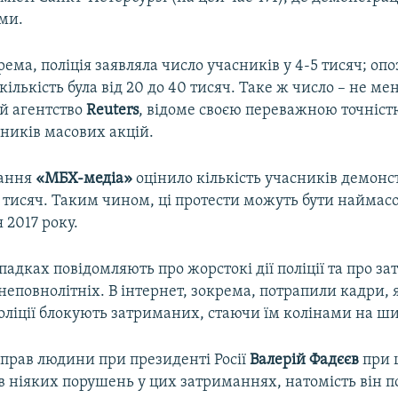
ми.
рема, поліція заявляла число учасників у 4-5 тисяч; оп
ількість була від 20 до 40 тисяч. Таке ж число – не м
 й агентство
Reuters
, відоме своєю переважною точніст
сників масових акцій.
дання
«МБХ-медіа»
оцінило кількість учасників демонст
60 тисяч. Таким чином, ці протести можуть бути найма
я 2017 року.
падках повідомляють про жорстокі дії поліції та про з
 неповнолітніх. В інтернет, зокрема, потрапили кадри, 
оліції блокують затриманих, стаючи їм колінами на ш
 прав людини при президенті Росії
Валерій Фадєєв
при 
в ніяких порушень у цих затриманнях, натомість він 