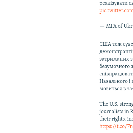
реалізувати св
pic.twitter.
— MFA of Ukr
США теж суво
демонстрантів
затриманих за
безумовного 
співпрацювати
Навального і 
мовиться в з
The U.S. stron
journalists in 
their rights, i
https://t.co/