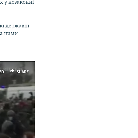
х у незаконні
ькі державні
За цими
і
ED
SHARE