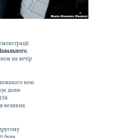
демонстрації
Навального
,
аном на вечір
упованого нею
жує долю
134
 в великих
 другому
ї були