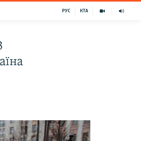
РУС
КТА
3
аїна