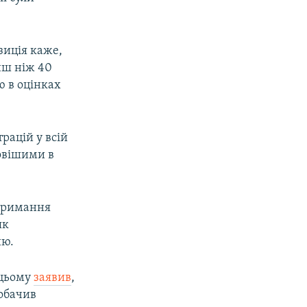
озиція каже,
енш ніж 40
ю в оцінках
рацій у всій
совішими в
атримання
як
ию.
цьому
заявив
,
побачив