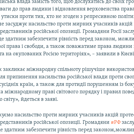
ійська влада замість того, щоб дослухатись до своїх гр
ваги до прав людини і відновлення верховенства прав
 утиски проти тих, хто не згоден з репресивною політ
е засуджує насильство проти мирних учасників акцій 
едставників російської опозиції. Громадяни Росії зас
де здатним забезпечити рівність перед законом, можли
вої права і свободи, а також поважатиме права людини
 та на окупованих Росією територіях», – заявили в Києві
ж закликає міжнародну спільноту рішучіше використов
ля припинення насильства російської влади проти свог
 сусідніх країн, а також для протидії порушенням із боку
а міжнародному праві світового порядку і правил пове
 світу», йдеться в заяві.
жуємо насильство проти мирних учасників акцій протес
редставників російської опозиції. Громадяни
#РФ
засл
де здатним забезпечити рівність перед законом,можлив