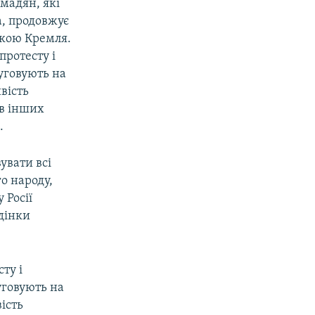
омадян, які
а, продовжує
икою Кремля.
протесту і
луговують на
вість
 в інших
.
увати всі
о народу,
 Росії
дінки
ту і
уговують на
ість