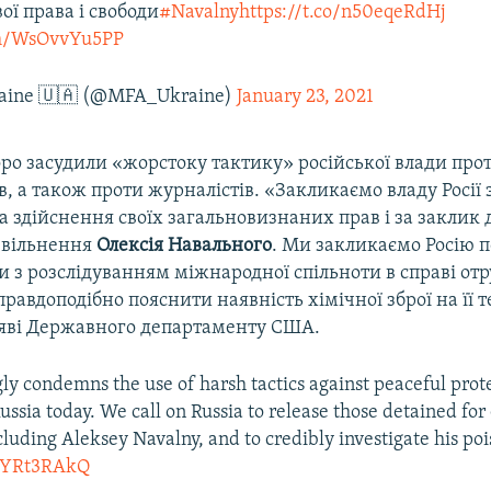
ої права і свободи
#Navalny
https://t.co/n50eqeRdHj
com/WsOvvYu5PP
aine 🇺🇦 (@MFA_Ukraine)
January 23, 2021
ро засудили «жорстоку тактику» російської влади про
, а також проти журналістів. «Закликаємо владу Росії 
 здійснення своїх загальновизнаних прав і за заклик 
звільнення
Олексія Навального
. Ми закликаємо Росію 
 з розслідуванням міжнародної спільноти в справі отр
правдоподібно пояснити наявність хімічної зброї на її т
аяві Державного департаменту США.
gly condemns the use of harsh tactics against peaceful prot
Russia today. We call on Russia to release those detained for
ncluding Aleksey Navalny, and to credibly investigate his po
FnYRt3RAkQ