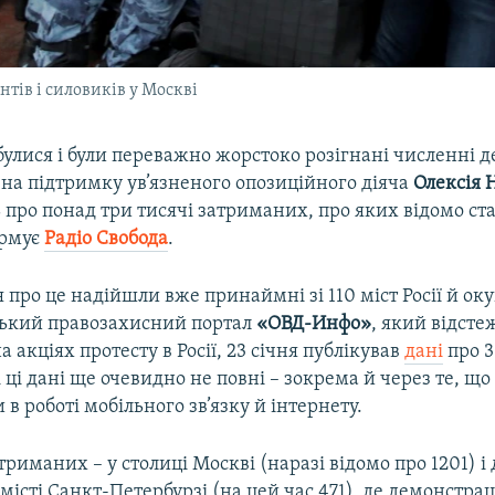
нтів і силовиків у Москві
ідбулися і були переважно жорстоко розігнані численні 
і на підтримку ув’язненого опозиційного діяча
Олексія 
про понад три тисячі затриманих, про яких відомо ст
ормує
Радіо Свобода
.
про це надійшли вже принаймні зі 110 міст Росії й ок
ський правозахисний портал
«ОВД-Инфо»
, який відсте
 акціях протесту в Росії, 23 січня публікував
дані
про 3
 ці дані ще очевидно не повні – зокрема й через те, що
 в роботі мобільного зв’язку й інтернету.
риманих – у столиці Москві (наразі відомо про 1201) і
істі Санкт-Петербурзі (на цей час 471), де демонстраці