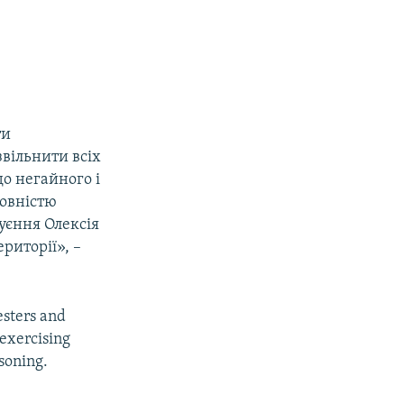
ти
звільнити всіх
до негайного і
повністю
уєння Олексія
ериторії», –
esters and
 exercising
isoning.