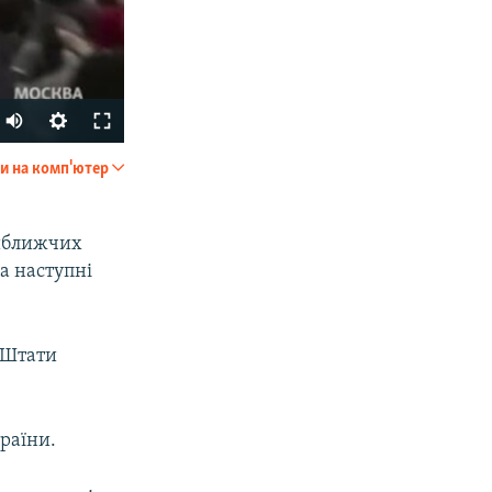
Auto
240p
и на комп'ютер
SHARE
360p
480p
айближчих
на наступні
720p
1080p
і Штати
px
width
раїни.