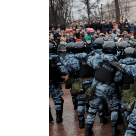
ВІДЕОУРОКИ «ELIFBE»
СВІДЧЕННЯ ОКУПАЦІЇ
УКРАЇНСЬКА ПРОБЛЕМА КРИМУ
ІНФОГРАФІКА