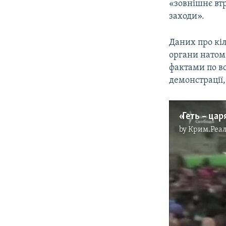
«зовнішнє втр
заходи».
Даних про кіл
органи натом
фактами по вс
демонстрації
by
Крим.Реал