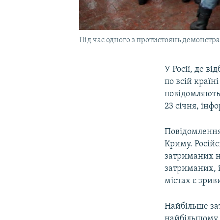
Під час одного з протистоянь демонстра
У Росії, де в
по всій країн
повідомляють 
23 січня, інф
Повідомлення 
Криму. Росій
затриманих на
затриманих, і
містах є зриви
Найбільше зат
найбільшому м