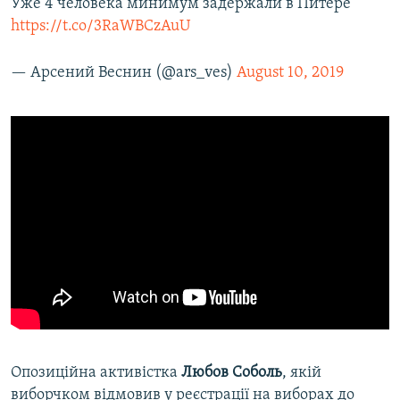
Уже 4 человека минимум задержали в Питере
https://t.co/3RaWBCzAuU
— Арсений Веснин (@ars_ves)
August 10, 2019
Опозиційна активістка
Любов Соболь
, якій
виборчком відмовив у реєстрації на виборах до