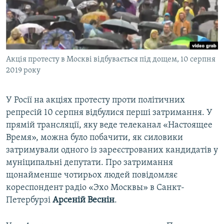
ВІДЕОУРОКИ «ELIFBE»
Русский
СВІДЧЕННЯ ОКУПАЦІЇ
Qırımtatar
УКРАЇНСЬКА ПРОБЛЕМА КРИМУ
Акція протесту в Москві відбувається під дощем, 10 серпня
ДОЛУЧАЙСЯ!
ІНФОГРАФІКА
2019 року
У Росії на акціях протесту проти політичних
Усі сайти RFE/RL
репресій 10 серпня відбулися перші затримання. У
прямій трансляції, яку веде телеканал «Настоящее
Время», можна було побачити, як силовики
затримували одного із зареєстрованих кандидатів у
муніципальні депутати. Про затримання
щонайменше чотирьох людей повідомляє
кореспондент радіо «Эхо Москвы» в Санкт-
Петербурзі
Арсеній Веснін
.