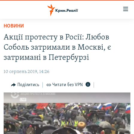
Доступність
посилання
Перейти
НОВИНИ
до
НОВИНИ
Акції протесту в Росії: Любов
основного
ВОДА.КРИМ
матеріалу
Соболь затримали в Москві, є
ВІДЕО ТА ФОТО
Перейти
затримані в Петербурзі
до
ПОЛІТИКА
основної
10 серпень 2019, 14:26
БЛОГИ
навігації
Перейти
Поділитись
Читати без VPN
ПОГЛЯД
до
ІНТЕРВ'Ю
пошуку
ВСЕ ЗА ДЕНЬ
СПЕЦПРОЕКТИ
ЯК ОБІЙТИ БЛОКУВАННЯ
ДЕПОРТАЦІЯ