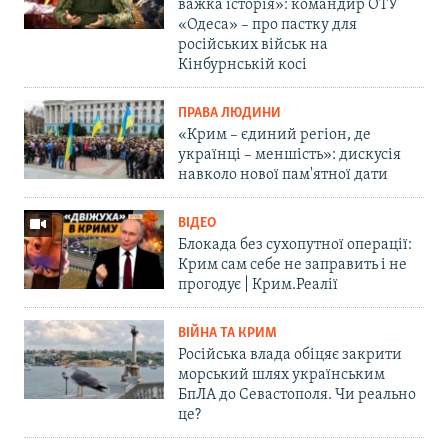
важка історія»: командир ОТУ
«Одеса» – про пастку для
російських військ на
Кінбурнській косі
ПРАВА ЛЮДИНИ
«Крим – єдиний регіон, де
українці – меншість»: дискусія
навколо нової пам'ятної дати
ВІДЕО
Блокада без сухопутної операції:
Крим сам себе не заправить і не
прогодує | Крим.Реалії
ВІЙНА ТА КРИМ
Російська влада обіцяє закрити
морський шлях українським
БпЛА до Севастополя. Чи реально
це?