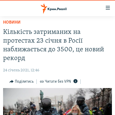
Доступність
посилання
Перейти
НОВИНИ
до
НОВИНИ
Кількість затриманих на
основного
ВОДА.КРИМ
матеріалу
протестах 23 січня в Росії
ВІДЕО ТА ФОТО
Перейти
наближається до 3500, це новий
до
ПОЛІТИКА
рекорд
основної
БЛОГИ
навігації
24 січень 2021, 12:46
Перейти
ПОГЛЯД
до
Поділитись
Читати без VPN
ІНТЕРВ'Ю
пошуку
ВСЕ ЗА ДЕНЬ
СПЕЦПРОЕКТИ
ЯК ОБІЙТИ БЛОКУВАННЯ
ДЕПОРТАЦІЯ