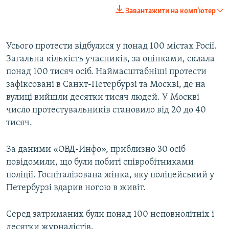
240p
Завантажити на комп'ютер
360p
Auto
240p
360p
480p
480p
Усього протести відбулися у понад 100 містах Росії.
Загальна кількість учасників, за оцінками, склала
720p
720p
1080p
понад 100 тисяч осіб. Наймасштабніші протести
1080p
зафіксовані в Санкт-Петербурзі та Москві, де на
вулиці вийшли десятки тисяч людей. У Москві
число протестувальників становило від 20 до 40
тисяч.
За даними «ОВД-Инфо», приблизно 30 осіб
повідомили, що були побиті співробітниками
поліції. Госпіталізована жінка, яку поліцейський у
Петербурзі вдарив ногою в живіт.
Серед затриманих були понад 100 неповнолітніх і
десятки журналістів.