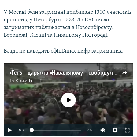
У Москві були затримані приблизно 1360 учасників
протестів, у Петербурзі – 523. До 100 число
затриманих наближається в Новосибірську,
Воронежі, Казані та Нижньому Новгороді.
Влада не наводить офіційних цифр затриманих.
«Геть – царя» та «Навальному – свободу»: як проходили акції на підтримку опозиціонера в Росії (відео)
by
Крим.Реалії
No media source currently available
Auto
0:00
2:16