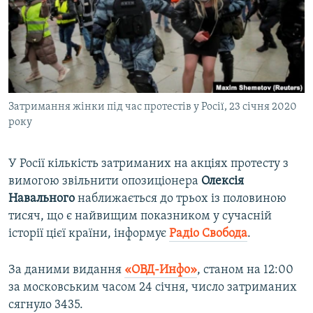
ВІДЕОУРОКИ «ELIFBE»
Русский
СВІДЧЕННЯ ОКУПАЦІЇ
Qırımtatar
УКРАЇНСЬКА ПРОБЛЕМА КРИМУ
ДОЛУЧАЙСЯ!
ІНФОГРАФІКА
Затримання жінки під час протестів у Росії, 23 січня 2020
року
Усі сайти RFE/RL
У Росії кількість затриманих на акціях протесту з
вимогою звільнити опозиціонера
Олексія
Навального
наближається до трьох із половиною
тисяч, що є найвищим показником у сучасній
історії цієї країни, інформує
Радіо Свобода
.
За даними видання
«ОВД-Инфо»
, станом на 12:00
за московським часом 24 січня, число затриманих
сягнуло 3435.