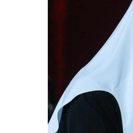
ВІДЕОУРОКИ «ELIFBE»
СВІДЧЕННЯ ОКУПАЦІЇ
УКРАЇНСЬКА ПРОБЛЕМА КРИМУ
ІНФОГРАФІКА