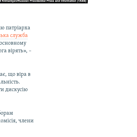
ію патріарха
ська служба
 основному
га вірять», –
є, що віра в
альність.
ти дискусію
борам
омісія, члени