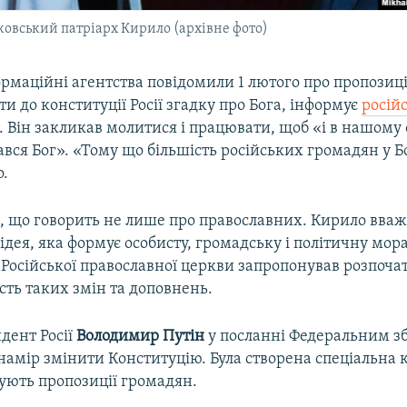
ковський патріарх Кирило (архівне фото)
ормаційні агентства повідомили 1 лютого про пропозиц
ти до конституції Росії згадку про Бога, інформує
росій
. Він закликав молитися і працювати, щоб «і в нашому
ався Бог». «Тому що більшість російських громадян у Бо
о.
, що говорить не лише про православних. Кирило вважа
 ідея, яка формує особисту, громадську і політичну мор
 Російської православної церкви запропонував розпоча
сть таких змін та доповнень.
идент Росії
Володимир Путін
у посланні Федеральним з
намір змінити Конституцію. Була створена спеціальна к
ують пропозиції громадян.