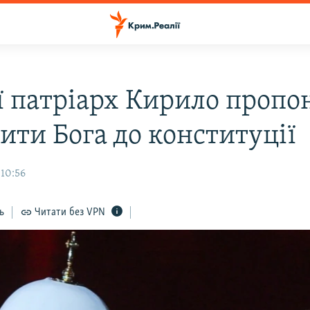
ії патріарх Кирило пропо
ити Бога до конституції
10:56
ь
Читати без VPN