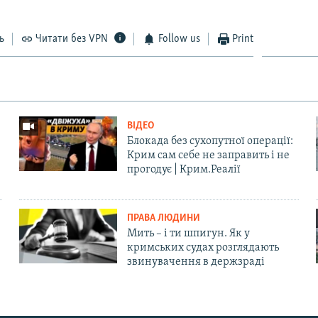
ь
Читати без VPN
Follow us
Print
ВІДЕО
Блокада без сухопутної операції:
Крим сам себе не заправить і не
прогодує | Крим.Реалії
ПРАВА ЛЮДИНИ
Мить – і ти шпигун. Як у
кримських судах розглядають
звинувачення в держзраді