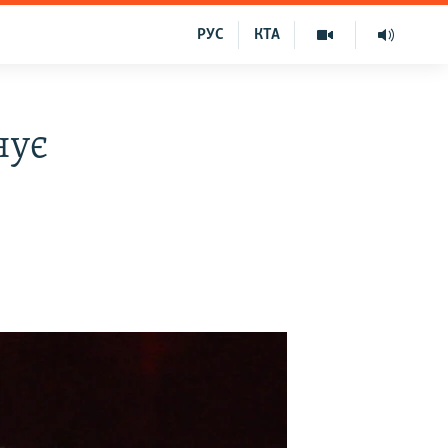
РУС
КТА
нує