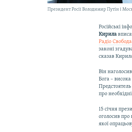
Президент Росії Володимир Путін і Мос
Російські інф
Кирила
вписа
Радіо Свобода
законі згадув
сказав Кирил
Він наголосив
Бога – висока
Предстоятель
про необхідні
15 січня през
оголосив про 
якої опрацьов