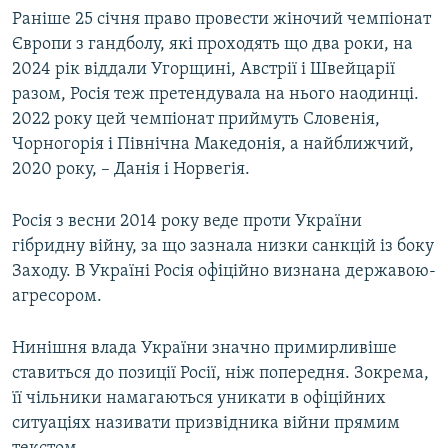
Раніше 25 січня право провести жіночий чемпіонат
Європи з гандболу, які проходять що два роки, на
2024 рік віддали Угорщині, Австрії і Швейцарії
разом, Росія теж претендувала на нього наодинці.
2022 року цей чемпіонат приймуть Словенія,
Чорногорія і Північна Македонія, а найближчий,
2020 року, – Данія і Норвегія.
Росія з весни 2014 року веде проти України
гібридну війну, за що зазнала низки санкцій із боку
Заходу. В Україні Росія офіційно визнана державою-
агресором.
Нинішня влада України значно примирливіше
ставиться до позиції Росії, ніж попередня. Зокрема,
її чільники намагаються уникати в офіційних
ситуаціях називати призвідника війни прямим