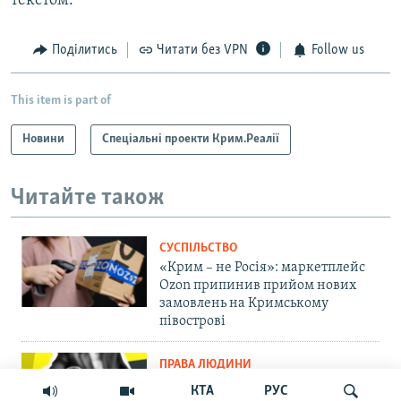
текстом.
Поділитись
Читати без VPN
Follow us
This item is part of
Новини
Спеціальні проекти Крим.Реалії
Читайте також
СУСПІЛЬСТВО
«Крим – не Росія»: маркетплейс
Ozon припинив прийом нових
замовлень на Кримському
півострові
ПРАВА ЛЮДИНИ
Мить – і ти шпигун. Як у
КТА
РУС