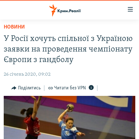
Доступність
посилання
Перейти
НОВИНИ
до
НОВИНИ
У Росії хочуть спільної з Україною
основного
ВОДА.КРИМ
матеріалу
заявки на проведення чемпіонату
ВІДЕО ТА ФОТО
Перейти
Європи з гандболу
до
ПОЛІТИКА
основної
26 січень 2020, 09:02
БЛОГИ
навігації
Перейти
Поділитись
Читати без VPN
ПОГЛЯД
до
ІНТЕРВ'Ю
пошуку
ВСЕ ЗА ДЕНЬ
СПЕЦПРОЕКТИ
ЯК ОБІЙТИ БЛОКУВАННЯ
ДЕПОРТАЦІЯ