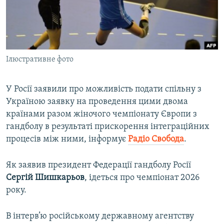
ВІДЕОУРОКИ «ELIFBE»
Русский
СВІДЧЕННЯ ОКУПАЦІЇ
Qırımtatar
УКРАЇНСЬКА ПРОБЛЕМА КРИМУ
Ілюстративне фото
ДОЛУЧАЙСЯ!
ІНФОГРАФІКА
У Росії заявили про можливість подати спільну з
Україною заявку на проведення цими двома
Усі сайти RFE/RL
країнами разом жіночого чемпіонату Європи з
гандболу в результаті прискорення інтеграційних
процесів між ними, інформує
Радіо Свобода
.
Як заявив президент Федерації гандболу Росії
Сергій Шишкарьов
, ідеться про чемпіонат 2026
року.
В інтерв’ю російському державному агентству