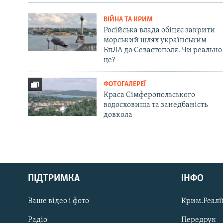
ВІЙНА ТА КРИМ
Російська влада обіцяє закрити
морський шлях українським
БпЛА до Севастополя. Чи реально
це?
ФОТОГАЛЕРЕЇ
Краса Сімферопольського
водосховища та занедбаність
довкола
Русский
ПІДТРИМКА
ІНФО
Qırımtatar
Ваше відео і фото
Крим.Реалії
ДОЛУЧАЙСЯ!
Радіо
Передрук