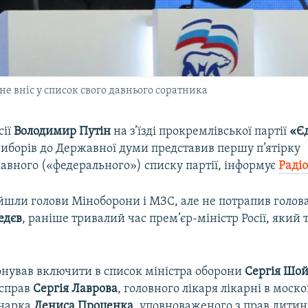
не вніс у список свого давнього соратника
сії
Володимир Путін
на з’їзді прокремлівської партії
«Єд
виборів до Державної думи представив першу п’ятірку
авного («федерального») списку партії, інформує
Радіо
йшли голови Міноборони і МЗС, але не потрапив голова
едєв
, раніше тривалий час прем’єр-міністр Росії, який
.
онував включити в список міністра оборони
Сергія Шой
 справ
Сергія Лаврова
, головного лікаря лікарні в моск
унарка
Дениса Проценка
, уповноваженого з прав дити