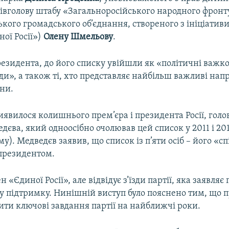
півголову штабу «Загальноросійського народного фронт
кого громадського об’єднання, створеного з ініціатив
ої Росії»)
Олену Шмельову
.
резидента, до його списку увійшли як «політичні важк
юди», а також ті, хто представляє найбільш важливі на
їни.
иявилося колишнього прем’єра і президента Росії, голов
єва, який одноосібно очолював цей список у 2011 і 201
му). Медведєв заявив, що список із п’яти осіб – його «с
 президентом.
н «Єдиної Росії», але відвідує з’їзди партії, яка заявляє
у підтримку. Нинішній виступ було пояснено тим, що 
ити ключові завдання партії на найближчі роки.