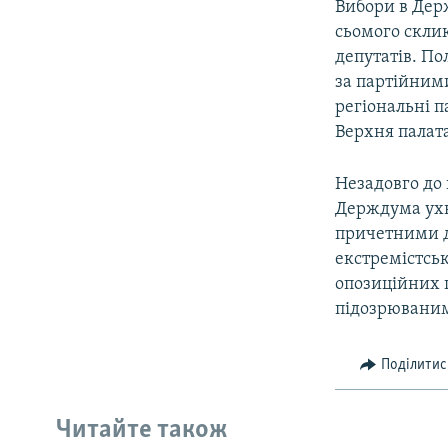
Вибори в Дер
сьомого склик
депутатів. П
за партійними
регіональні па
Верхня палата
Незадовго до 
Держдума ухв
причетними до
екстремістсь
опозиційних п
підозрюваним
Поділитис
Читайте також