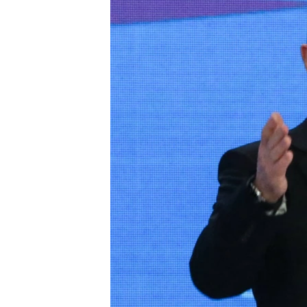
ВІДЕОУРОКИ «ELIFBE»
СВІДЧЕННЯ ОКУПАЦІЇ
УКРАЇНСЬКА ПРОБЛЕМА КРИМУ
ІНФОГРАФІКА