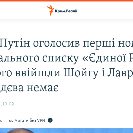
: Путін оголосив перші н
ального списку «Єдиної Р
ого ввійшли Шойгу і Лавр
дєва немає
, 10:02
ь
Читати без VPN