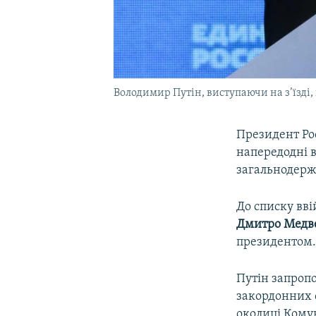
Володимир Путін, виступаючи на з’їзді, 
Президент Ро
напередодні 
загальнодерж
До списку вві
Дмитро Медв
президентом
Путін запроп
закордонних
околиці Ком