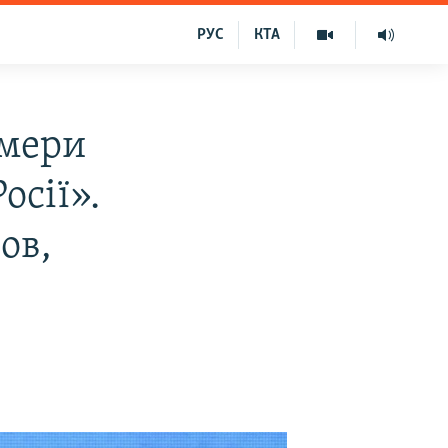
РУС
КТА
омери
осії».
ов,