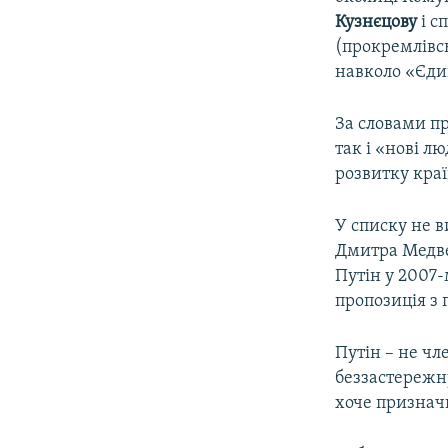
Кузнєцову
і с
(прокремлівсь
навколо «Єдин
За словами п
так і «нові л
розвитку кра
У списку не в
Дмитра Медвед
Путін у 2007-
пропозиція з
Путін – не чле
беззастережн
хоче признач