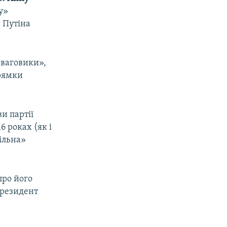
у»
и Путіна
оваговики»,
прямки
и партії
6 роках (як і
пільна»
 про його
президент