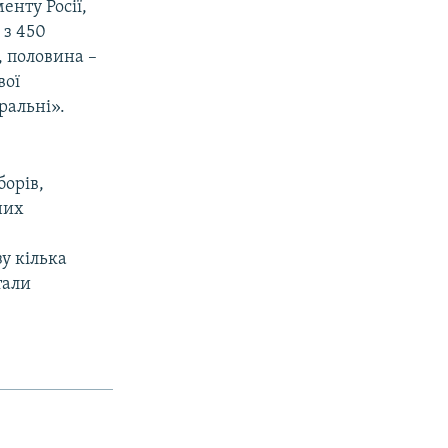
нту Росії,
 з 450
, половина –
вої
еральні».
борів,
них
зу кілька
тали