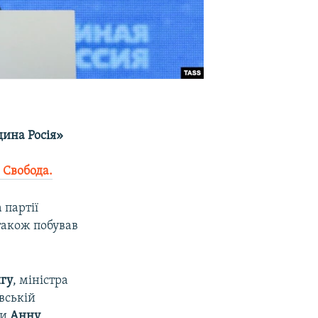
ина Росія»
 Свобода.
 партії
 також побував
гу
, міністра
овській
ни
Анну