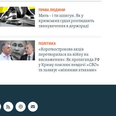
ПРАВА ЛЮДИНИ
Мить – і ти шпигун. Як у
кримських судах розглядають
звинувачення в держзраді
ПОЛІТИКА
«Короткострокова акція
перетворилася на війну на
виснаження»: Як пропаганда РФ
у Криму пояснює невдачі «СВО»
та залякує «мінними атаками»