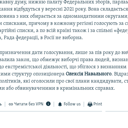
жавну думу, нижню палату Федеральних зборів, парламе
ання відбудуться у вересні 2021 року. Вона складається
оловина з них обирається за одномандатними округами
 списками, причому в кожному регіоні голосують за с
ртійні списки, а по всій країні також і за спільні «фед
, Рада федерації, в Росії не виборна.
призначення дати голосування, лише за пів року до ви
алила закон, що обмежує виборчі права людей, визна
 екстремістської діяльності, що збіглося з визнанням
кими структур опозиціонера
Олексія Навального
. Відра
олітиків, які оголосили про свої плани кандидувати, с
и або обвинуваченими в кримінальних справах.
ь
Читати без VPN
Follow us
Print