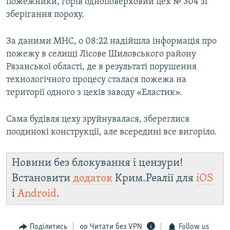
пожежники, горів одноповерховий цех № 304 зі
зберігання пороху.
За даними МНС, о 08:22 надійшла інформація про
пожежу в селищі Лісове Шиловського району
Рязанської області, де в результаті порушення
технологічного процесу сталася пожежа на
території одного з цехів заводу «Еластик».
Сама будівля цеху зруйнувалася, збереглися
поодинокі конструкції, але всередині все вигоріло.
Новини без блокування і цензури!
Встановити
додаток
Крим.Реалії для
iOS
і
Android
.
Поділитись
Читати без VPN
Follow us