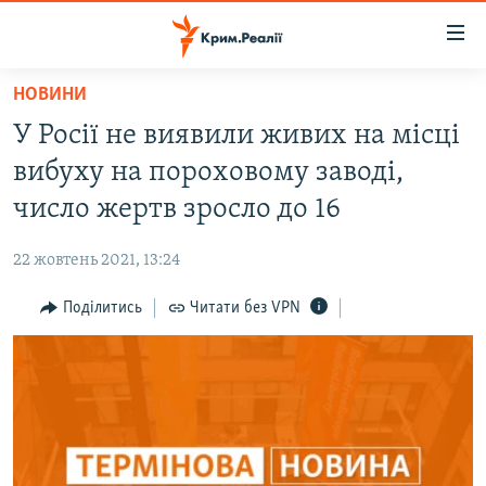
Доступність
посилання
Перейти
НОВИНИ
до
НОВИНИ
У Росії не виявили живих на місці
основного
ВОДА.КРИМ
матеріалу
вибуху на пороховому заводі,
ВІДЕО ТА ФОТО
Перейти
число жертв зросло до 16
до
ПОЛІТИКА
основної
22 жовтень 2021, 13:24
БЛОГИ
навігації
Перейти
Поділитись
Читати без VPN
ПОГЛЯД
до
ІНТЕРВ'Ю
пошуку
ВСЕ ЗА ДЕНЬ
СПЕЦПРОЕКТИ
ЯК ОБІЙТИ БЛОКУВАННЯ
ДЕПОРТАЦІЯ