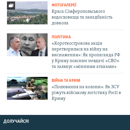
ФОТОГАЛЕРЕЇ
Краса Сімферопольського
водосховища та занедбаність
довкола
ПОЛІТИКА
«Короткострокова акція
перетворилася на війну на
виснаження»: Як пропаганда РФ
у Криму пояснює невдачі «СВО»
та залякує «мінними атаками»
ВІЙНА ТА КРИМ
«Полювання на колони». Як ЗСУ
ріжуть військову логістику Росії в
Криму
ДОЛУЧАЙСЯ!