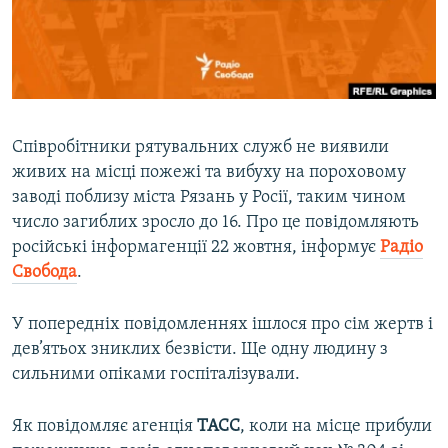
ВІДЕОУРОКИ «ELIFBE»
Русский
СВІДЧЕННЯ ОКУПАЦІЇ
Qırımtatar
УКРАЇНСЬКА ПРОБЛЕМА КРИМУ
ДОЛУЧАЙСЯ!
ІНФОГРАФІКА
Співробітники рятувальних служб не виявили
живих на місці пожежі та вибуху на пороховому
заводі поблизу міста Рязань у Росії, таким чином
Усі сайти RFE/RL
число загиблих зросло до 16. Про це повідомляють
російські інформагенції 22 жовтня, інформує
Радіо
Свобода
.
У попередніх повідомленнях ішлося про сім жертв і
дев’ятьох зниклих безвісти. Ще одну людину з
сильними опіками госпіталізували.
Як повідомляє агенція
ТАСС
, коли на місце прибули