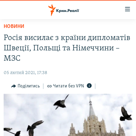
Доступність
посилання
Перейти
НОВИНИ
до
НОВИНИ
Росія висилає з країни дипломатів
основного
ВОДА.КРИМ
матеріалу
Швеції, Польщі та Німеччини –
ВІДЕО ТА ФОТО
Перейти
МЗС
до
ПОЛІТИКА
основної
05 лютий 2021, 17:38
БЛОГИ
навігації
Перейти
Поділитись
Читати без VPN
ПОГЛЯД
до
ІНТЕРВ'Ю
пошуку
ВСЕ ЗА ДЕНЬ
СПЕЦПРОЕКТИ
ЯК ОБІЙТИ БЛОКУВАННЯ
ДЕПОРТАЦІЯ