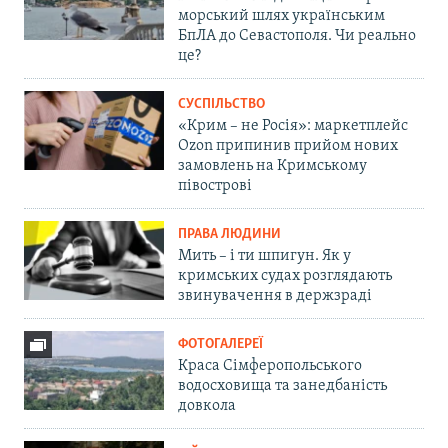
морський шлях українським
БпЛА до Севастополя. Чи реально
це?
СУСПІЛЬСТВО
«Крим – не Росія»: маркетплейс
Ozon припинив прийом нових
замовлень на Кримському
півострові
ПРАВА ЛЮДИНИ
Мить – і ти шпигун. Як у
кримських судах розглядають
звинувачення в держзраді
ФОТОГАЛЕРЕЇ
Краса Сімферопольського
водосховища та занедбаність
довкола