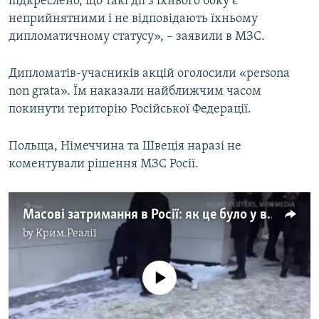
підкреслено, що такі дії з їхнього боку є
неприйнятними і не відповідають їхньому
дипломатичному статусу», – заявили в МЗС.
Дипломатів-учасників акцій оголосили «persona
non grata». Їм наказали найближчим часом
покинути територію Російської Федерації.
Польща, Німеччина та Швеція наразі не
коментували рішення МЗС Росії.
Масові затримання в Росії: як це було у відео
by
Крим.Реалії
No media source currently available