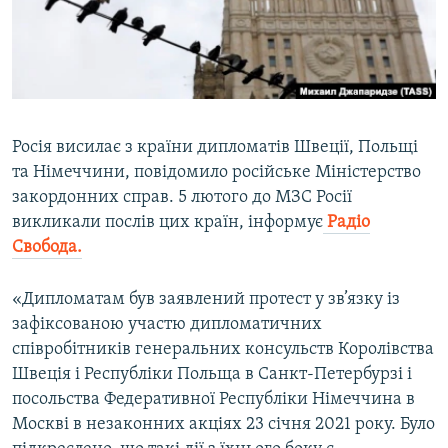
ВІДЕОУРОКИ «ELIFBE»
Русский
СВІДЧЕННЯ ОКУПАЦІЇ
Qırımtatar
УКРАЇНСЬКА ПРОБЛЕМА КРИМУ
ДОЛУЧАЙСЯ!
ІНФОГРАФІКА
Росія висилає з країни дипломатів Швеції, Польщі
та Німеччини, повідомило російське Міністерство
закордонних справ. 5 лютого до МЗС Росії
Усі сайти RFE/RL
викликали послів цих країн, інформує
Радіо
Свобода.
«Дипломатам був заявлений протест у зв’язку із
зафіксованою участю дипломатичних
співробітників генеральних консульств Королівства
Швеція і Республіки Польща в Санкт-Петербурзі і
посольства Федеративної Республіки Німеччина в
Москві в незаконних акціях 23 січня 2021 року. Було