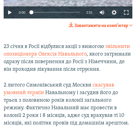
Auto
0:00
2:51
240p
Завантажити на комп'ютер
360p
Auto
240p
360p
480p
480p
23 січня в Росії відбулися акції з вимогою
звільнити
опозиціонера Олексія Навального
, якого затримали
720p
720p
810p
одразу після повернення до Росії з Німеччини, де
810p
він проходив лікування після отруєння.
2 лютого Симонівський суд Москви
скасував
умовний термін
Навальному і засудив його до
трьох з половиною років колонії загального
режиму. Фактично Навальний має провести в
колонії 2 роки і 8 місяців, адже суд врахував ті 10
місяців, які політик провів під домашнім арештом.