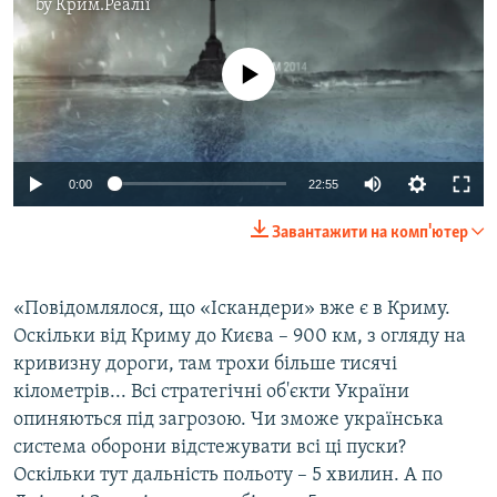
by
Крим.Реалії
No media source currently available
0:00
22:55
Завантажити на комп'ютер
​«Повідомлялося, що «Іскандери» вже є в Криму.
Оскільки від Криму до Києва – 900 км, з огляду на
кривизну дороги, там трохи більше тисячі
кілометрів... Всі стратегічні об'єкти України
опиняються під загрозою. Чи зможе українська
система оборони відстежувати всі ці пуски?
Оскільки тут дальність польоту – 5 хвилин. А по