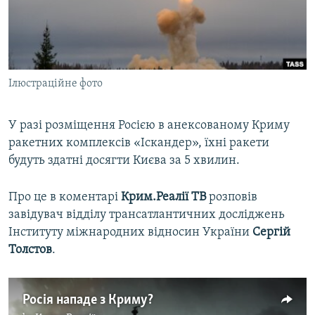
ВІДЕОУРОКИ «ELIFBE»
Русский
СВІДЧЕННЯ ОКУПАЦІЇ
Qırımtatar
УКРАЇНСЬКА ПРОБЛЕМА КРИМУ
Ілюстраційне фото
ДОЛУЧАЙСЯ!
ІНФОГРАФІКА
У разі розміщення Росією в анексованому Криму
ракетних комплексів «Іскандер», їхні ракети
Усі сайти RFE/RL
будуть здатні досягти Києва за 5 хвилин.
Про це в коментарі
Крим.Реалії ТВ
розповів
завідувач відділу трансатлантичних досліджень
Інституту міжнародних відносин України
Сергій
Толстов
.
Росія нападе з Криму?