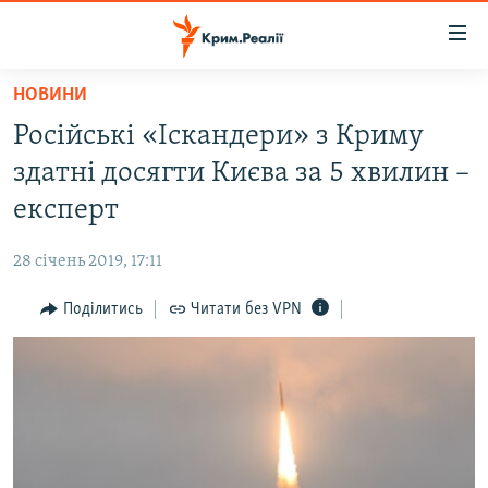
Доступність
посилання
Перейти
НОВИНИ
до
НОВИНИ
Російські «Іскандери» з Криму
основного
ВОДА.КРИМ
матеріалу
здатні досягти Києва за 5 хвилин –
ВІДЕО ТА ФОТО
Перейти
експерт
до
ПОЛІТИКА
основної
28 січень 2019, 17:11
БЛОГИ
навігації
Перейти
Поділитись
Читати без VPN
ПОГЛЯД
до
ІНТЕРВ'Ю
пошуку
ВСЕ ЗА ДЕНЬ
СПЕЦПРОЕКТИ
ЯК ОБІЙТИ БЛОКУВАННЯ
ДЕПОРТАЦІЯ