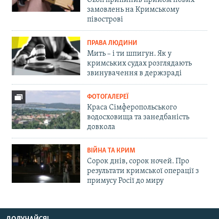
замовлень на Кримському
півострові
ПРАВА ЛЮДИНИ
Мить – і ти шпигун. Як у
кримських судах розглядають
звинувачення в держзраді
ФОТОГАЛЕРЕЇ
Краса Сімферопольського
водосховища та занедбаність
довкола
ВІЙНА ТА КРИМ
Сорок днів, сорок ночей. Про
результати кримської операції з
примусу Росії до миру