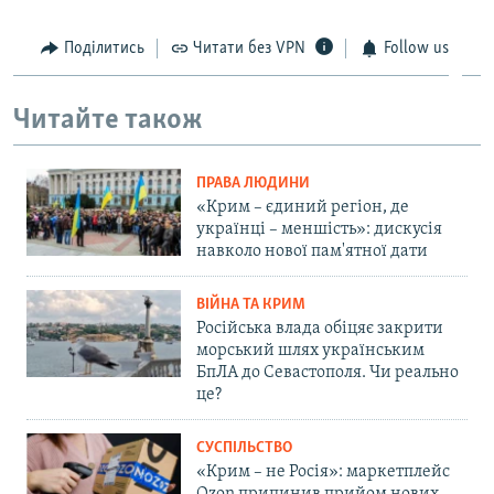
Поділитись
Читати без VPN
Follow us
Читайте також
ПРАВА ЛЮДИНИ
«Крим – єдиний регіон, де
українці – меншість»: дискусія
навколо нової пам'ятної дати
ВІЙНА ТА КРИМ
Російська влада обіцяє закрити
морський шлях українським
БпЛА до Севастополя. Чи реально
це?
СУСПІЛЬСТВО
«Крим – не Росія»: маркетплейс
Ozon припинив прийом нових