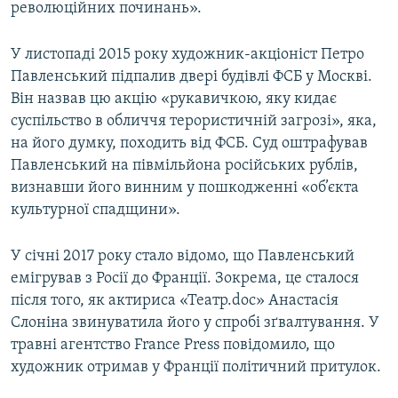
революційних починань».
У листопаді 2015 року художник-акціоніст Петро
Павленський підпалив двері будівлі ФСБ у Москві.
Він назвав цю акцію «рукавичкою, яку кидає
суспільство в обличчя терористичній загрозі», яка,
на його думку, походить від ФСБ. Суд оштрафував
Павленський на півмільйона російських рублів,
визнавши його винним у пошкодженні «об’єкта
культурної спадщини».
У січні 2017 року стало відомо, що Павленський
емігрував з Росії до Франції. Зокрема, це сталося
після того, як актириса «Театр.doc» Анастасія
Слоніна звинуватила його у спробі зґвалтування. У
травні агентство France Press повідомило, що
художник отримав у Франції політичний притулок.