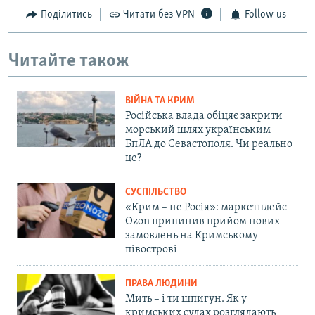
Поділитись
Читати без VPN
Follow us
Читайте також
ВІЙНА ТА КРИМ
Російська влада обіцяє закрити
морський шлях українським
БпЛА до Севастополя. Чи реально
це?
СУСПІЛЬСТВО
«Крим – не Росія»: маркетплейс
Ozon припинив прийом нових
замовлень на Кримському
півострові
ПРАВА ЛЮДИНИ
Мить – і ти шпигун. Як у
кримських судах розглядають