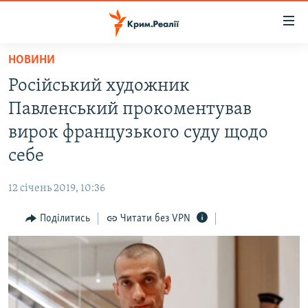
Доступність
посилання
Перейти
НОВИНИ
до
НОВИНИ
Російський художник
основного
ВОДА.КРИМ
матеріалу
Павленський прокоментував
ВІДЕО ТА ФОТО
Перейти
вирок французького суду щодо
до
ПОЛІТИКА
себе
основної
БЛОГИ
навігації
12 січень 2019, 10:36
Перейти
ПОГЛЯД
до
Поділитись
Читати без VPN
ІНТЕРВ'Ю
пошуку
ВСЕ ЗА ДЕНЬ
СПЕЦПРОЕКТИ
ЯК ОБІЙТИ БЛОКУВАННЯ
ДЕПОРТАЦІЯ