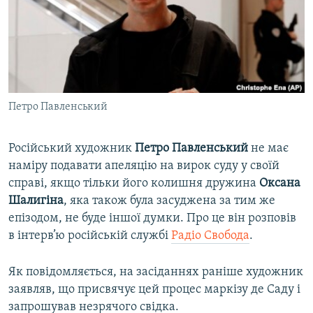
ВІДЕОУРОКИ «ELIFBE»
Русский
СВІДЧЕННЯ ОКУПАЦІЇ
Qırımtatar
УКРАЇНСЬКА ПРОБЛЕМА КРИМУ
ДОЛУЧАЙСЯ!
ІНФОГРАФІКА
Петро Павленський
Російський художник
Петро Павленський
не має
Усі сайти RFE/RL
наміру подавати апеляцію на вирок суду у своїй
справі, якщо тільки його колишня дружина
Оксана
Шалигіна
, яка також була засуджена за тим же
епізодом, не буде іншої думки. Про це він розповів
в інтерв’ю російській службі
Радіо Свобода
.
Як повідомляється, на засіданнях раніше художник
заявляв, що присвячує цей процес маркізу де Саду і
запрошував незрячого свідка.