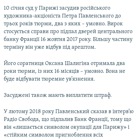
10 січня суд у Парижі засудив російського
художника-акціоніста Петра Павленського до
трьох років тюрми, два з яких – умовно. Вирок
стосується справи про підпал дверей центрального
банку Франції 16 жовтня 2017 року. Більшу частину
терміну він уже відбув під арештом.
Його соратниця Оксана Шалигіна отримала два
роки тюрми, із них 16 місяців – умовно. Вона не
буде відбувати тюремне ув’язнення.
Засуджені також мають виплатити штраф.
У лютому 2018 року Павленський сказав в інтерв’ю
Радіо Свобода, що підпалив Банк Франції, тому що
він «лишається символом окупації для Парижу» і
«стійким символом пригноблення всіх