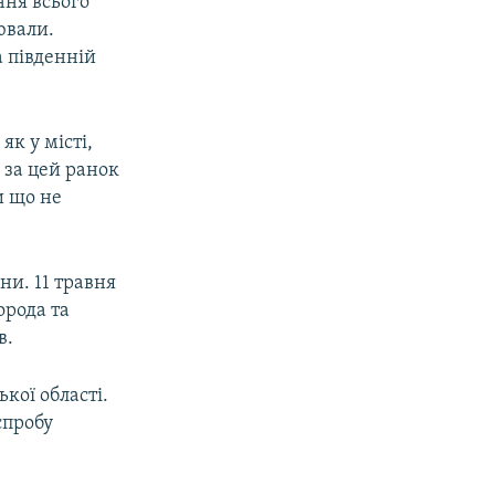
ння всього
ювали.
а південній
як у місті,
 за цей ранок
и що не
ни. 11 травня
орода та
в.
ької області.
спробу