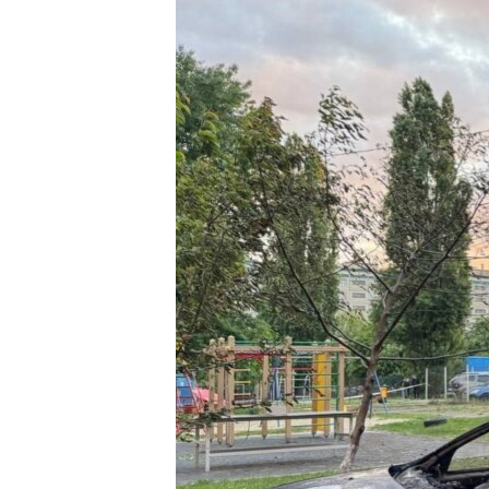
ВІДЕОУРОКИ «ELIFBE»
СВІДЧЕННЯ ОКУПАЦІЇ
УКРАЇНСЬКА ПРОБЛЕМА КРИМУ
ІНФОГРАФІКА