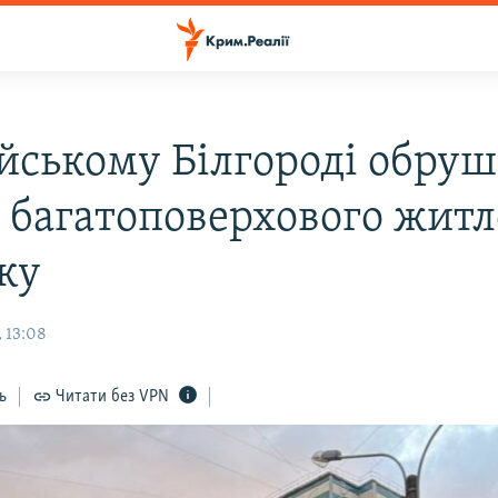
ійському Білгороді обру
д багатоповерхового жит
ку
 13:08
ь
Читати без VPN