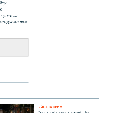
йту
ою
дкуйте за
омендуємо вам
ВІЙНА ТА КРИМ
Сорок днів, сорок ночей. Про