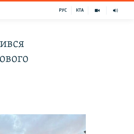
РУС
КТА
шився
лового