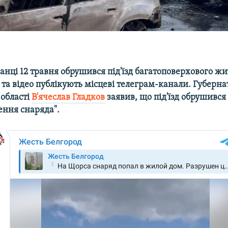
ранці 12 травня обрушився під'їзд багатоповерхового ж
 та відео публікують місцеві телеграм-канали. Губерна
 області
В'ячеслав Гладков
заявив, що під'їзд обрушився
ення снаряда".