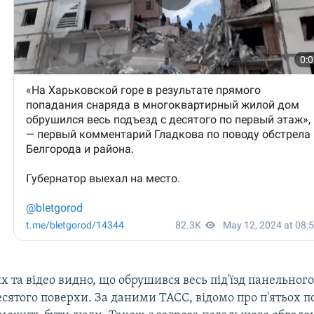
х та відео видно, що обрушився весь під'їзд панельного
сятого поверхи. За даними ТАСС, відомо про п'ятьох 