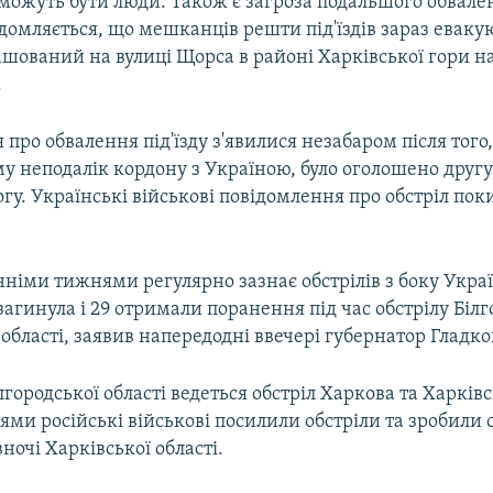
можуть бути люди. Також є загроза подальшого обвале
домляється, що мешканців решти під'їздів зараз еваку
шований на вулиці Щорса в районі Харківської гори н
.
про обвалення під'їзду з'явилися незабаром після того, 
у неподалік кордону з Україною, було оголошено другу
гу. Українські військові повідомлення про обстріл пок
нніми тижнями регулярно зазнає обстрілів з боку Украї
агинула і 29 отримали поранення під час обстрілу Білг
 області, заявив напередодні ввечері губернатор Гладко
лгородської області ведеться обстріл Харкова та Харківс
ми російські військові посилили обстріли та зробили 
вночі Харківської області.