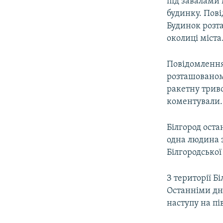
під завалами 
будинку. Пові
Будинок розта
околиці міста
Повідомлення 
розташованом
ракетну триво
коментували.
Білгород оста
одна людина з
Білгородської
З території Бі
Останніми дня
наступу на пі