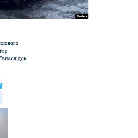
итлового
тор
 "внаслідок