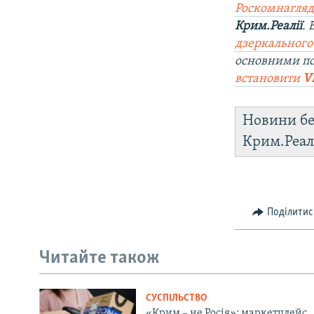
Роскомнагляд
Крим.Реалії
.
дзеркального
основними по
встановити
V
Новини бе
Крим.Реал
Поділитис
Читайте також
СУСПІЛЬСТВО
«Крим – не Росія»: маркетплейс