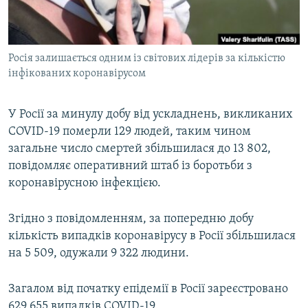
ВІДЕОУРОКИ «ELIFBE»
Русский
СВІДЧЕННЯ ОКУПАЦІЇ
Qırımtatar
Росія залишається одним із світових лідерів за кількістю
УКРАЇНСЬКА ПРОБЛЕМА КРИМУ
інфікованих коронавірусом
ДОЛУЧАЙСЯ!
ІНФОГРАФІКА
У Росії за минулу добу від ускладнень, викликаних
COVID-19 померли 129 людей, таким чином
загальне число смертей збільшилася до 13 802,
Усі сайти RFE/RL
повідомляє оперативний штаб із боротьби з
коронавірусною інфекцією.
Згідно з повідомленням, за попередню добу
кількість випадків коронавірусу в Росії збільшилася
на 5 509, одужали 9 322 людини.
Загалом від початку епідемії в Росії зареєстровано
629 655 випадків COVID-19.