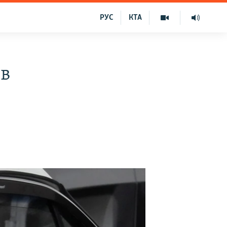
РУС
КТА
ів