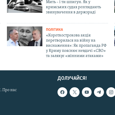
Мить – і ти шпигун. Як у
кримських судах розглядають
звинувачення в держзраді
ПОЛІТИКА
«Короткострокова акція
перетворилася на війну на
виснаження»: Як пропаганда РФ
у Криму пояснює невдачі «СВО»
та залякує «мінними атаками»
ДОЛУЧАЙСЯ!
. Про нас