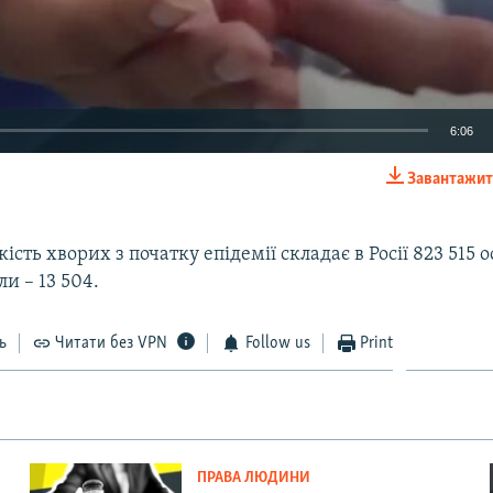
6:06
Завантажит
EMBED
ість хворих з початку епідемії складає в Росії 823 515 
ли – 13 504.
Auto
240p
360p
480p
ь
Читати без VPN
Follow us
Print
720p
1080p
ПРАВА ЛЮДИНИ