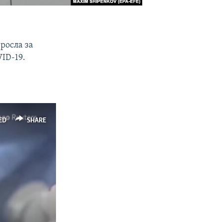
росла за
VID-19.
ED
SHARE