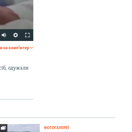
Auto
240p
и на комп'ютер
SHARE
360p
480p
осіб, одужали
720p
1080p
px
width
ФОТОГАЛЕРЕЇ