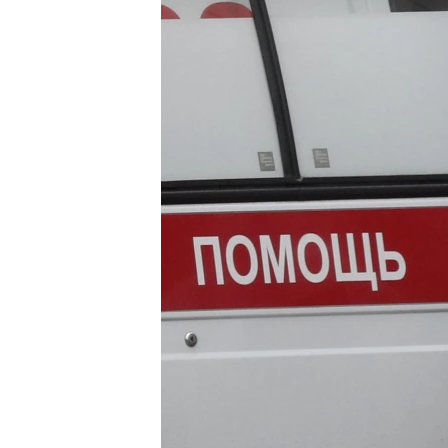
ВІДЕОУРОКИ «ELIFBE»
СВІДЧЕННЯ ОКУПАЦІЇ
УКРАЇНСЬКА ПРОБЛЕМА КРИМУ
ІНФОГРАФІКА