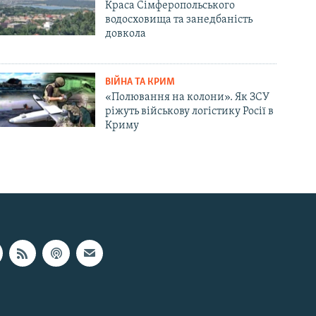
Краса Сімферопольського
водосховища та занедбаність
довкола
ВІЙНА ТА КРИМ
«Полювання на колони». Як ЗСУ
ріжуть військову логістику Росії в
Криму