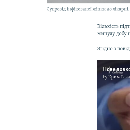
Супровід інфікованої жінки до лікарні,
Кількість під
минулу добу н
Згідно з пов
Нове довко
by
Крим.Реал