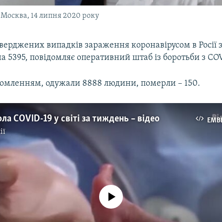
 Москва, 14 липня 2020 року
тверджених випадків зараження коронавірусом в Росії з
а 5395, повідомляє оперативний штаб із боротьби з CO
ідомленням, одужали 8888 людини, померли – 150.
ла COVID-19 у світі за тиждень – відео
EMB
ії
No media source currently available