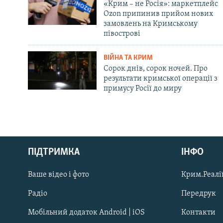
«Крим – не Росія»: маркетплейс
Ozon припинив прийом нових
замовлень на Кримському
півострові
ВІЙНА ТА КРИМ
Сорок днів, сорок ночей. Про
результати кримської операції з
примусу Росії до миру
Русский
ПІДТРИМКА
ІНФО
Qırımtatar
Ваше відео і фото
Крим.Реалії
ДОЛУЧАЙСЯ!
Радіо
Передрук
Мобільний додаток Android | iOS
Контакти