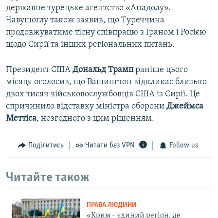
державне турецьке агентство «Анадолу».
Чавушоглу також заявив, що Туреччина
продовжуватиме тісну співпрацю з Іраном і Росією
щодо Сирії та інших регіональних питань.​
Президент США
Дональд Трамп
раніше цього
місяця оголосив, що Вашингтон відкликає близько
двох тисяч військовослужбовців США із Сирії. Це
спричинило відставку міністра оборони
Джеймса
Меттіса
, незгодного з цим рішенням.
Поділитись
Читати без VPN
Follow us
Читайте також
ПРАВА ЛЮДИНИ
«Крим – єдиний регіон, де