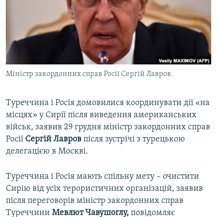
ВІДЕОУРОКИ «ELIFBE»
Русский
СВІДЧЕННЯ ОКУПАЦІЇ
Qırımtatar
УКРАЇНСЬКА ПРОБЛЕМА КРИМУ
ДОЛУЧАЙСЯ!
ІНФОГРАФІКА
Міністр закордонних справ Росії Сергій Лавров
Туреччина і Росія домовилися координувати дії «на
Усі сайти RFE/RL
місцях» у Сирії після виведення американських
військ, заявив 29 грудня міністр закордонних справ
Росії
Сергій Лавров
після зустрічі з турецькою
делегацією в Москві.
Туреччина і Росія мають спільну мету – очистити
Сирію від усіх терористичних організацій, заявив
після переговорів міністр закордонних справ
Туреччини
Мевлют Чавушоглу,
повідомляє