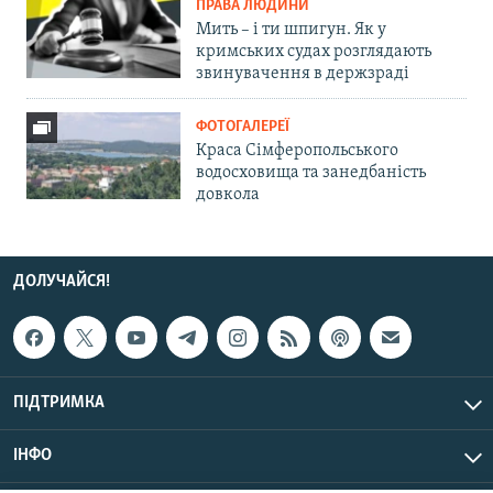
ПРАВА ЛЮДИНИ
Мить – і ти шпигун. Як у
кримських судах розглядають
звинувачення в держзраді
ФОТОГАЛЕРЕЇ
Краса Сімферопольського
водосховища та занедбаність
довкола
ДОЛУЧАЙСЯ!
ПІДТРИМКА
ІНФО