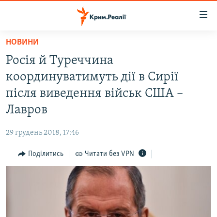
Доступність
посилання
Перейти
НОВИНИ
до
НОВИНИ
Росія й Туреччина
основного
ВОДА.КРИМ
матеріалу
координуватимуть дії в Сирії
ВІДЕО ТА ФОТО
Перейти
після виведення військ США –
до
ПОЛІТИКА
Лавров
основної
БЛОГИ
навігації
29 грудень 2018, 17:46
Перейти
ПОГЛЯД
до
Поділитись
Читати без VPN
ІНТЕРВ'Ю
пошуку
ВСЕ ЗА ДЕНЬ
СПЕЦПРОЕКТИ
ЯК ОБІЙТИ БЛОКУВАННЯ
ДЕПОРТАЦІЯ