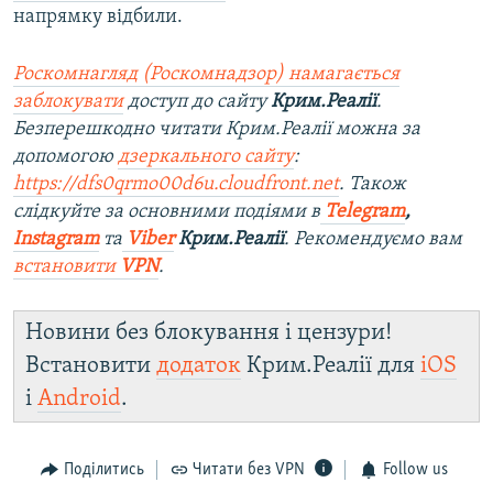
напрямку відбили.
Роскомнагляд (Роскомнадзор) намагається
заблокувати
доступ до сайту
Крим.Реалії
.
Безперешкодно читати Крим.Реалії можна за
допомогою
дзеркального сайту
:
https://dfs0qrmo00d6u.cloudfront.net
. Також
слідкуйте за основними подіями в
Telegram
,
Instagram
та
Viber
Крим.Реалії
. Рекомендуємо вам
встановити
VPN
.
Новини без блокування і цензури!
Встановити
додаток
Крим.Реалії для
iOS
і
Android
.
Поділитись
Читати без VPN
Follow us