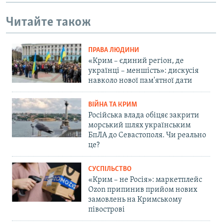
Читайте також
ПРАВА ЛЮДИНИ
«Крим – єдиний регіон, де
українці – меншість»: дискусія
навколо нової пам'ятної дати
ВІЙНА ТА КРИМ
Російська влада обіцяє закрити
морський шлях українським
БпЛА до Севастополя. Чи реально
це?
СУСПІЛЬСТВО
«Крим – не Росія»: маркетплейс
Ozon припинив прийом нових
замовлень на Кримському
півострові