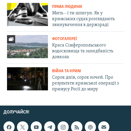
ПРАВА ЛЮДИНИ
Мить – і ти шпигун. Як у
кримських судах розглядають
звинувачення в держзраді
ФОТОГАЛЕРЕЇ
Краса Сімферопольського
водосховища та занедбаність
довкола
ВІЙНА ТА КРИМ
Сорок днів, сорок ночей. Про
результати кримської операції з
примусу Росії до миру
ДОЛУЧАЙСЯ!