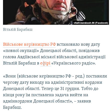
ВІДЕОУРОКИ «ELIFBE»
Русский
СВІДЧЕННЯ ОКУПАЦІЇ
Qırımtatar
УКРАЇНСЬКА ПРОБЛЕМА КРИМУ
Віталій Барабаш
ДОЛУЧАЙСЯ!
ІНФОГРАФІКА
Військове керівництво РФ
встановило нову дату
«повної окупації» Донецької області, повідомив
Усі сайти RFE/RL
голова Авдіївської міської військової адміністрації
Віталій Барабаш в
ефірі
«Українського радіо».
«Вони (військове керівництво РФ – ред.) поставили
чергову дату виходу на адміністративні кордони
Донецької області. Тепер це 31 грудня. Тобто до
кінця року їм поставлена задача вийти на
адмінкордони Донецької області», – заявив
Барабаш.