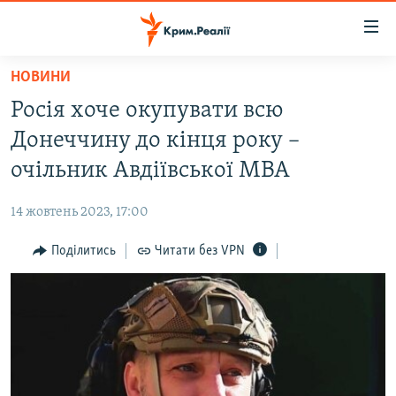
Доступність
посилання
Перейти
НОВИНИ
до
НОВИНИ
Росія хоче окупувати всю
основного
ВОДА.КРИМ
матеріалу
Донеччину до кінця року –
ВІДЕО ТА ФОТО
Перейти
очільник Авдіївської МВА
до
ПОЛІТИКА
основної
14 жовтень 2023, 17:00
БЛОГИ
навігації
Перейти
Поділитись
Читати без VPN
ПОГЛЯД
до
ІНТЕРВ'Ю
пошуку
ВСЕ ЗА ДЕНЬ
СПЕЦПРОЕКТИ
ЯК ОБІЙТИ БЛОКУВАННЯ
ДЕПОРТАЦІЯ