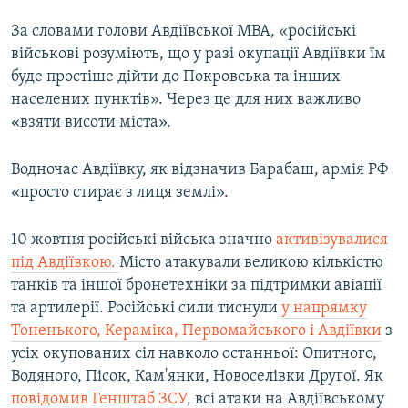
За словами голови Авдіївської МВА, «російські
військові розуміють, що у разі окупації Авдіївки їм
буде простіше дійти до Покровська та інших
населених пунктів». Через це для них важливо
«взяти висоти міста».
Водночас Авдіївку, як відзначив Барабаш, армія РФ
«просто стирає з лиця землі».
10 жовтня російські війська значно
активізувалися
під Авдіївкою.
Місто атакували великою кількістю
танків та іншої бронетехніки за підтримки авіації
та артилерії. Російські сили тиснули
у напрямку
Тоненького, Кераміка, Первомайського і Авдіївки
з
усіх окупованих сіл навколо останньої: Опитного,
Водяного, Пісок, Кам'янки, Новоселівки Другої. Як
повідомив Генштаб ЗСУ
, всі атаки на Авдіївському