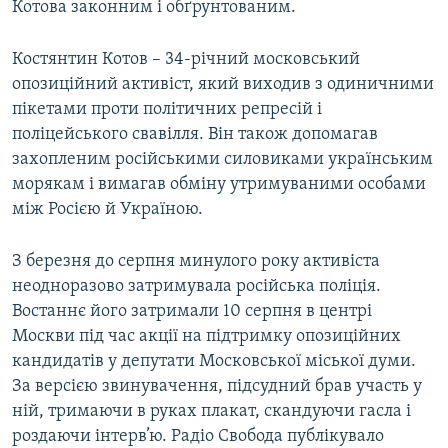
Котова законним і обґрунтованим.
Костянтин Котов – 34-річний московський
опозиційний активіст, який виходив з одиничними
пікетами проти політичних репресій і
поліцейського свавілля. Він також допомагав
захопленим російськими силовиками українським
морякам і вимагав обміну утримуваними особами
між Росією й Україною.
З березня до серпня минулого року активіста
неодноразово затримувала російська поліція.
Востаннє його затримали 10 серпня в центрі
Москви під час акції на підтримку опозиційних
кандидатів у депутати Московської міської думи.
За версією звинувачення, підсудний брав участь у
ній, тримаючи в руках плакат, скандуючи гасла і
роздаючи інтерв’ю. Радіо Свобода публікувало