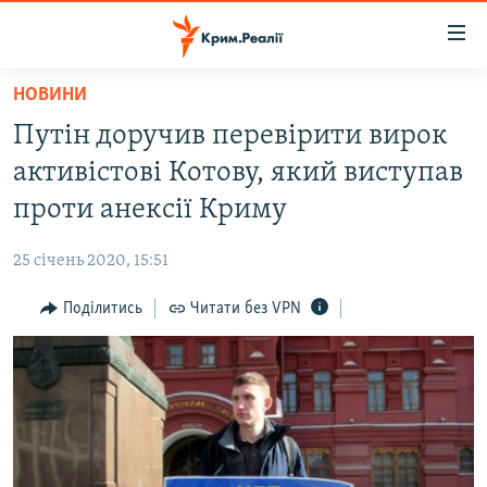
Доступність
посилання
Перейти
НОВИНИ
до
НОВИНИ
Путін доручив перевірити вирок
основного
ВОДА.КРИМ
матеріалу
активістові Котову, який виступав
ВІДЕО ТА ФОТО
Перейти
проти анексії Криму
до
ПОЛІТИКА
основної
25 січень 2020, 15:51
БЛОГИ
навігації
Перейти
Поділитись
Читати без VPN
ПОГЛЯД
до
ІНТЕРВ'Ю
пошуку
ВСЕ ЗА ДЕНЬ
СПЕЦПРОЕКТИ
ЯК ОБІЙТИ БЛОКУВАННЯ
ДЕПОРТАЦІЯ