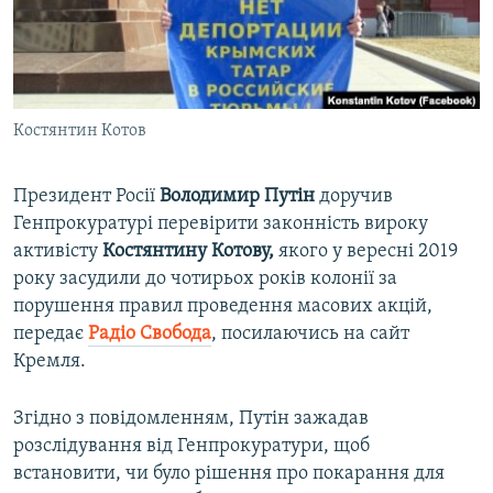
ВІДЕОУРОКИ «ELIFBE»
Русский
СВІДЧЕННЯ ОКУПАЦІЇ
Qırımtatar
УКРАЇНСЬКА ПРОБЛЕМА КРИМУ
Костянтин Котов
ДОЛУЧАЙСЯ!
ІНФОГРАФІКА
Президент Росії
Володимир Путін
доручив
Генпрокуратурі перевірити законність вироку
Усі сайти RFE/RL
активісту
Костянтину Котову,
якого у вересні 2019
року засудили до чотирьох років колонії за
порушення правил проведення масових акцій,
передає
Радіо Свобода
, посилаючись на сайт
Кремля.
Згідно з повідомленням, Путін зажадав
розслідування від Генпрокуратури, щоб
встановити, чи було рішення про покарання для