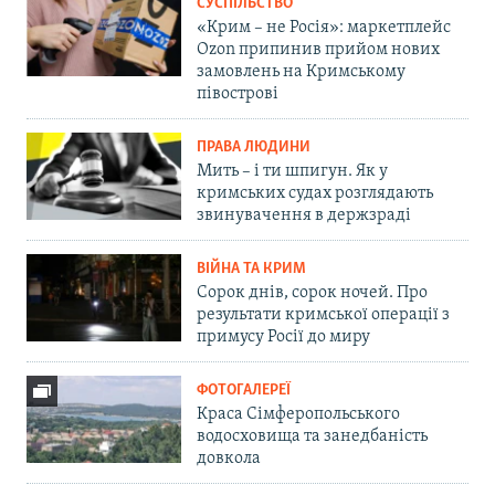
СУСПІЛЬСТВО
«Крим – не Росія»: маркетплейс
Ozon припинив прийом нових
замовлень на Кримському
півострові
ПРАВА ЛЮДИНИ
Мить – і ти шпигун. Як у
кримських судах розглядають
звинувачення в держзраді
ВІЙНА ТА КРИМ
Сорок днів, сорок ночей. Про
результати кримської операції з
примусу Росії до миру
ФОТОГАЛЕРЕЇ
Краса Сімферопольського
водосховища та занедбаність
довкола