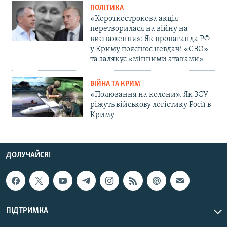
ПОЛІТИКА
«Короткострокова акція
перетворилася на війну на
виснаження»: Як пропаганда РФ
у Криму пояснює невдачі «СВО»
та залякує «мінними атаками»
ВІЙНА ТА КРИМ
«Полювання на колони». Як ЗСУ
ріжуть військову логістику Росії в
Криму
ДОЛУЧАЙСЯ!
ПІДТРИМКА