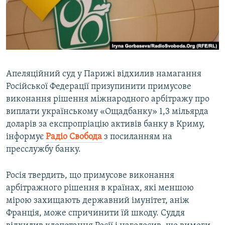
ВІДЕОУРОКИ «ELIFBE»
Русский
СВІДЧЕННЯ ОКУПАЦІЇ
Qırımtatar
УКРАЇНСЬКА ПРОБЛЕМА КРИМУ
ДОЛУЧАЙСЯ!
ІНФОГРАФІКА
Апеляційний суд у Парижі відхилив намагання
Російської Федерації призупинити примусове
виконання рішення міжнародного арбітражу про
Усі сайти RFE/RL
виплати українському «Ощадбанку» 1,3 мільярда
доларів за експропріацію активів банку в Криму,
інформує
Радіо Свобода
з посиланням на
пресслужбу банку.
Росія твердить, що примусове виконання
арбітражного рішення в країнах, які меншою
мірою захищають державний імунітет, аніж
Франція, може спричинити їй шкоду. Суддя