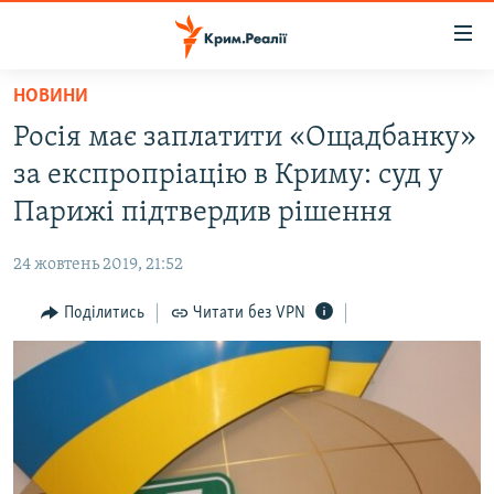
Доступність
посилання
Перейти
НОВИНИ
до
НОВИНИ
Росія має заплатити «Ощадбанку»
основного
ВОДА.КРИМ
матеріалу
за експропріацію в Криму: суд у
ВІДЕО ТА ФОТО
Перейти
Парижі підтвердив рішення
до
ПОЛІТИКА
основної
24 жовтень 2019, 21:52
БЛОГИ
навігації
Перейти
Поділитись
Читати без VPN
ПОГЛЯД
до
ІНТЕРВ'Ю
пошуку
ВСЕ ЗА ДЕНЬ
СПЕЦПРОЕКТИ
ЯК ОБІЙТИ БЛОКУВАННЯ
ДЕПОРТАЦІЯ