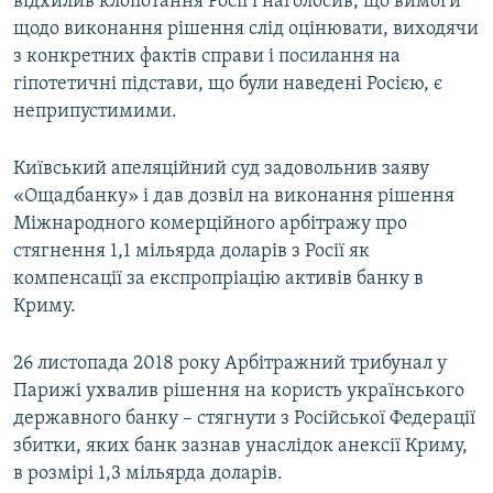
відхилив клопотання Росії і наголосив, що вимоги
щодо виконання рішення слід оцінювати, виходячи
з конкретних фактів справи і посилання на
гіпотетичні підстави, що були наведені Росією, є
неприпустимими.
Київський апеляційний суд задовольнив заяву
«Ощадбанку» і дав дозвіл на виконання рішення
Міжнародного комерційного арбітражу про
стягнення 1,1 мільярда доларів з Росії як
компенсації за експропріацію активів банку в
Криму.
26 листопада 2018 року Арбітражний трибунал у
Парижі ухвалив рішення на користь українського
державного банку – стягнути з Російської Федерації
збитки, яких банк зазнав унаслідок анексії Криму,
в розмірі 1,3 мільярда доларів.