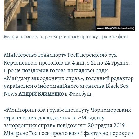
ВІДЕОУРОКИ «ELIFBE»
Русский
СВІДЧЕННЯ ОКУПАЦІЇ
Qırımtatar
УКРАЇНСЬКА ПРОБЛЕМА КРИМУ
Мурал на мосту через Керченську протоку, архівне фото
ДОЛУЧАЙСЯ!
ІНФОГРАФІКА
Міністерство транспорту Росії перекрило рух
Керченською протокою на 4 дні, з 21 по 24 грудня.
Усі сайти RFE/RL
Про це повідомив голова наглядової ради
«Майдану закордонних справ», головний редактор
українського інформаційного агентства Black Sea
News
Андрій Клименко
в Фейсбуці.
«Моніторингова група« Інституту Чорноморських
стратегічних досліджень» та «Майдану
закордонних справ» повідомляє: 20 грудня 2019
Мінтранс Росії ось просто взяв і фактично перекрив