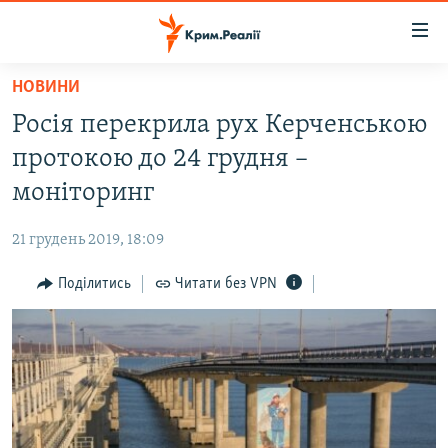
Доступність
посилання
Перейти
НОВИНИ
до
НОВИНИ
Росія перекрила рух Керченською
основного
ВОДА.КРИМ
матеріалу
протокою до 24 грудня –
ВІДЕО ТА ФОТО
Перейти
моніторинг
до
ПОЛІТИКА
основної
21 грудень 2019, 18:09
БЛОГИ
навігації
Перейти
Поділитись
Читати без VPN
ПОГЛЯД
до
ІНТЕРВ'Ю
пошуку
ВСЕ ЗА ДЕНЬ
СПЕЦПРОЕКТИ
ЯК ОБІЙТИ БЛОКУВАННЯ
ДЕПОРТАЦІЯ