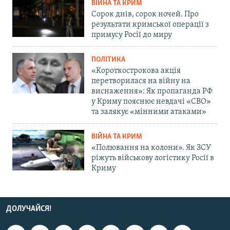
ВІЙНА ТА КРИМ
Сорок днів, сорок ночей. Про
результати кримської операції з
примусу Росії до миру
ПОЛІТИКА
«Короткострокова акція
перетворилася на війну на
виснаження»: Як пропаганда РФ
у Криму пояснює невдачі «СВО»
та залякує «мінними атаками»
ВІЙНА ТА КРИМ
«Полювання на колони». Як ЗСУ
ріжуть військову логістику Росії в
Криму
ДОЛУЧАЙСЯ!