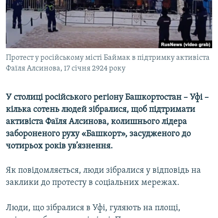
ВІДЕОУРОКИ «ELIFBE»
Русский
СВІДЧЕННЯ ОКУПАЦІЇ
Qırımtatar
УКРАЇНСЬКА ПРОБЛЕМА КРИМУ
Протест у російському місті Баймак в підтримку активіста
ДОЛУЧАЙСЯ!
ІНФОГРАФІКА
Фаїля Алсинова, 17 січня 2924 року
У столиці російського регіону Башкортостан – Уфі –
Усі сайти RFE/RL
кілька сотень людей зібралися, щоб підтримати
активіста Фаїля Алсинова, колишнього лідера
забороненого руху «Башкорт», засудженого до
чотирьох років ув’язнення.
Як повідомляється, люди зібралися у відповідь на
заклики до протесту в соціальних мережах.
Люди, що зібралися в Уфі, гуляють на площі,