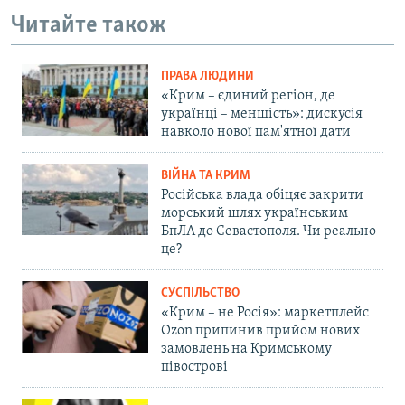
Читайте також
ПРАВА ЛЮДИНИ
«Крим – єдиний регіон, де
українці – меншість»: дискусія
навколо нової пам'ятної дати
ВІЙНА ТА КРИМ
Російська влада обіцяє закрити
морський шлях українським
БпЛА до Севастополя. Чи реально
це?
СУСПІЛЬСТВО
«Крим – не Росія»: маркетплейс
Ozon припинив прийом нових
замовлень на Кримському
півострові