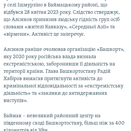
у селі Ішмурзіно в Баймацькому районі, що
відбувся 28 квітня 2023 року. Слідство стверджує,
що Алсинов принизив людську гідність груп осіб
словами «жителі Кавказу», «Середньої Азії» та
«вірмени». Активіст це заперечує.
Алсинов раніше очолював організацію «Башкорт»,
яку 2020 року російська влада визнала
екстремістською, заборонивши її діяльність на
території країни. Глава Башкортостану Радій
Хабіров вимагав притягнути активіста до
кримінальної відповідальності за «екстремістську
діяльність» та «заклики до антидержавних
виступів».
Баймак – невеликий районний центр на
південному сході Башкортостану, більш ніж за 400
кілометрів від Уфи.