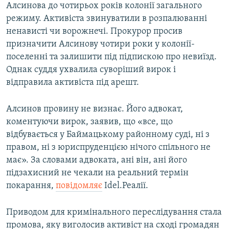
Алсинова до чотирьох років колонії загального
режиму. Активіста звинуватили в розпалюванні
ненависті чи ворожнечі. Прокурор просив
призначити Алсинову чотири роки у колонії-
поселенні та залишити під підпискою про невиїзд.
Однак суддя ухвалила суворіший вирок і
відправила активіста під арешт.
Алсинов провину не визнає. Його адвокат,
коментуючи вирок, заявив, що «все, що
відбувається у Баймацькому районному суді, ні з
правом, ні з юриспруденцією нічого спільного не
має». За словами адвоката, ані він, ані його
підзахисний не чекали на реальний термін
покарання,
повідомляє
Idel.Реалії.
Приводом для кримінального переслідування стала
промова, яку виголосив активіст на сході громадян