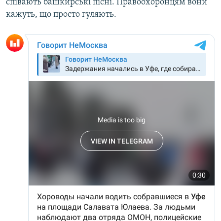
співають башкирські пісні. Правоохоронцям вони
кажуть, що просто гуляють.