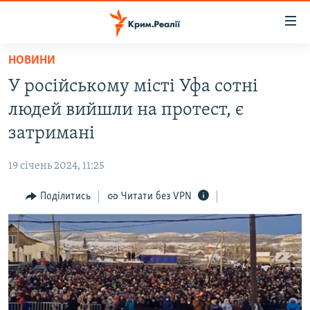
Доступність
посилання
Перейти
НОВИНИ
до
НОВИНИ
У російському місті Уфа сотні
основного
ВОДА.КРИМ
матеріалу
людей вийшли на протест, є
ВІДЕО ТА ФОТО
Перейти
затримані
до
ПОЛІТИКА
основної
19 січень 2024, 11:25
БЛОГИ
навігації
Перейти
Поділитись
Читати без VPN
ПОГЛЯД
до
ІНТЕРВ'Ю
пошуку
ВСЕ ЗА ДЕНЬ
СПЕЦПРОЕКТИ
ЯК ОБІЙТИ БЛОКУВАННЯ
ДЕПОРТАЦІЯ