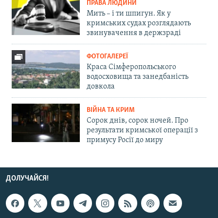
ПРАВА ЛЮДИНИ
Мить – і ти шпигун. Як у
кримських судах розглядають
звинувачення в держзраді
ФОТОГАЛЕРЕЇ
Краса Сімферопольського
водосховища та занедбаність
довкола
ВІЙНА ТА КРИМ
Сорок днів, сорок ночей. Про
результати кримської операції з
примусу Росії до миру
ДОЛУЧАЙСЯ!