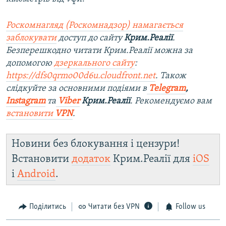
Роскомнагляд (Роскомнадзор) намагається
заблокувати
доступ до сайту
Крим.Реалії
.
Безперешкодно читати Крим.Реалії можна за
допомогою
дзеркального сайту
:
https://dfs0qrmo00d6u.cloudfront.net
. Також
слідкуйте за основними подіями в
Telegram
,
Instagram
та
Viber
Крим.Реалії
. Рекомендуємо вам
встановити
VPN
.
Новини без блокування і цензури!
Встановити
додаток
Крим.Реалії для
iOS
і
Android
.
Поділитись
Читати без VPN
Follow us