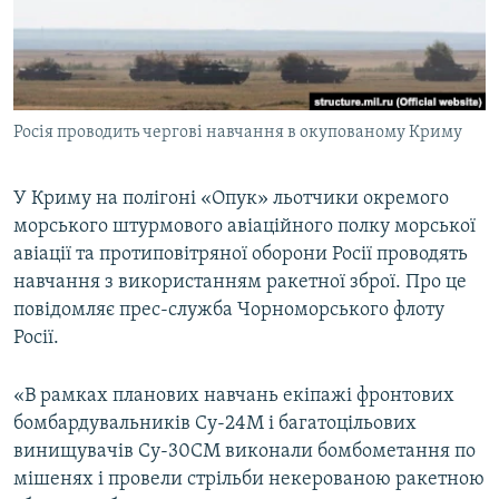
ВІДЕОУРОКИ «ELIFBE»
Русский
СВІДЧЕННЯ ОКУПАЦІЇ
Qırımtatar
УКРАЇНСЬКА ПРОБЛЕМА КРИМУ
Росія проводить чергові навчання в окупованому Криму
ДОЛУЧАЙСЯ!
ІНФОГРАФІКА
У Криму на полігоні «Опук» льотчики окремого
морського штурмового авіаційного полку морської
Усі сайти RFE/RL
авіації та протиповітряної оборони Росії проводять
навчання з використанням ракетної зброї. Про це
повідомляє прес-служба Чорноморського флоту
Росії.
«В рамках планових навчань екіпажі фронтових
бомбардувальників Су-24М і багатоцільових
винищувачів Су-30СМ виконали бомбометання по
мішенях і провели стрільби некерованою ракетною