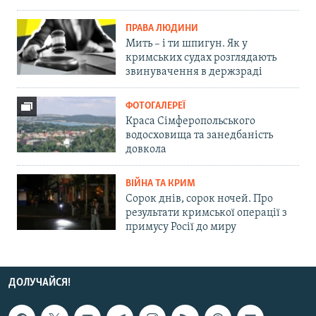
ПРАВА ЛЮДИНИ
Мить – і ти шпигун. Як у
кримських судах розглядають
звинувачення в держзраді
ФОТОГАЛЕРЕЇ
Краса Сімферопольського
водосховища та занедбаність
довкола
ВІЙНА ТА КРИМ
Сорок днів, сорок ночей. Про
результати кримської операції з
примусу Росії до миру
ДОЛУЧАЙСЯ!