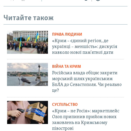
Читайте також
ПРАВА ЛЮДИНИ
«Крим – єдиний регіон, де
українці – меншість»: дискусія
навколо нової пам'ятної дати
ВІЙНА ТА КРИМ
Російська влада обіцяє закрити
морський шлях українським
БпЛА до Севастополя. Чи реально
це?
СУСПІЛЬСТВО
«Крим – не Росія»: маркетплейс
Ozon припинив прийом нових
замовлень на Кримському
півострові