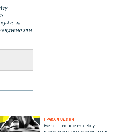
йту
ою
дкуйте за
омендуємо вам
ПРАВА ЛЮДИНИ
Мить – і ти шпигун. Як у
кримських судах розглядають