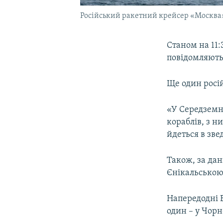
Російський ракетний крейсер «Москва» 
Станом на 11:
повідомляють
Ще один росі
«У Середземн
кораблів, з н
йдеться в зве
Також, за да
Єнікальською 
Напередодні 
один – у Чорн