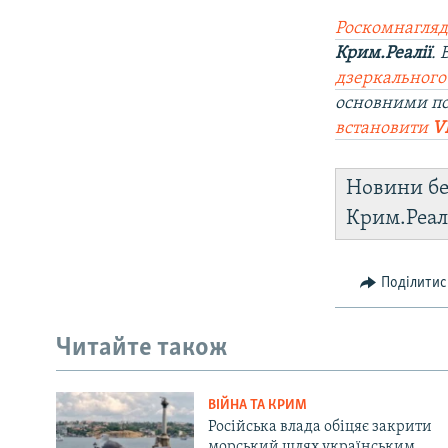
Роскомнагляд
Крим.Реалії
.
дзеркального
основними п
встановити
V
Новини бе
Крим.Реал
Поділитис
Читайте також
ВІЙНА ТА КРИМ
Російська влада обіцяє закрити
морський шлях українським