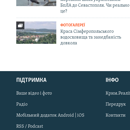
БпЛА до Севастополя. Чи реально
це?
ФОТОГАЛЕРЕЇ
Краса Сімферопольського
водосховища та занедбаність
довкола
Русский
ПІДТРИМКА
ІНФО
Qırımtatar
Ваше відео і фото
Крим.Реалії
ДОЛУЧАЙСЯ!
Радіо
Передрук
Мобільний додаток Android | iOS
Контакти
RSS / Podcast