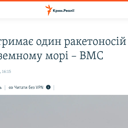
 тримає один ракетоносій
земному морі – ВМС
 16:15
ь
Читати без VPN