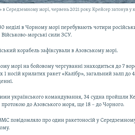
в Середземному морі, червень 2021 року. Крейсер затонув у к
30 неділі в Чорному морі перебувають чотири російськ
 Військово-морські сили ЗСУ.
йський корабель зафіксували в Азовському морі.
ому морі на бойовому чергуванні знаходиться до 7 во
их 1 носій крилатих ракет «Калібр», загальний залп до 4
денні.
ними українського командування, 34 судна пройшли К
протокою до Азовського моря, ще 18 – до Чорного.
ВМС повідомляло про один ракетоносій у Середземному
ому.