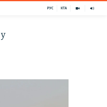
РУС
КТА
 у