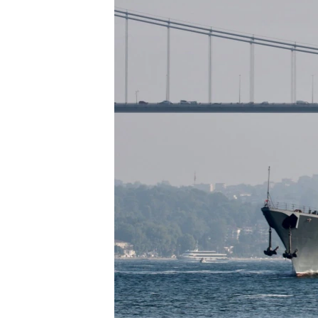
ВІДЕОУРОКИ «ELIFBE»
СВІДЧЕННЯ ОКУПАЦІЇ
УКРАЇНСЬКА ПРОБЛЕМА КРИМУ
ІНФОГРАФІКА