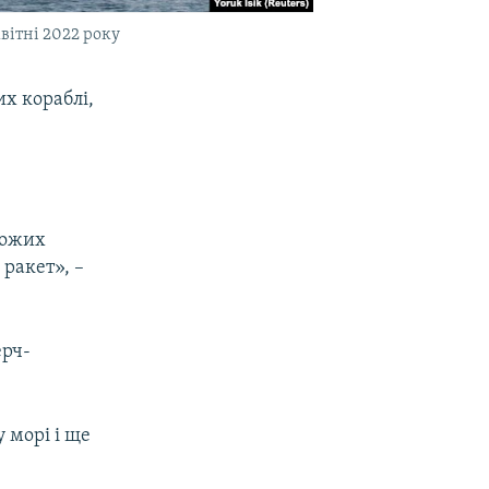
вітні 2022 року
их кораблі,
рожих
 ракет», –
ерч-
 морі і ще