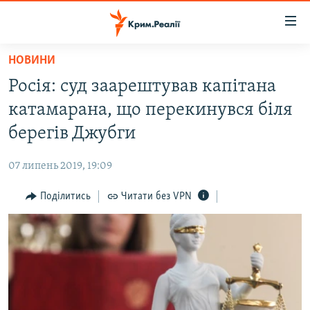
Доступність
посилання
Перейти
НОВИНИ
до
НОВИНИ
Росія: суд заарештував капітана
основного
ВОДА.КРИМ
матеріалу
катамарана, що перекинувся біля
ВІДЕО ТА ФОТО
Перейти
берегів Джубги
до
ПОЛІТИКА
основної
07 липень 2019, 19:09
БЛОГИ
навігації
Перейти
Поділитись
Читати без VPN
ПОГЛЯД
до
ІНТЕРВ'Ю
пошуку
ВСЕ ЗА ДЕНЬ
СПЕЦПРОЕКТИ
ЯК ОБІЙТИ БЛОКУВАННЯ
ДЕПОРТАЦІЯ