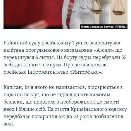
ВІДЕОУРОКИ «ELIFBE»
Русский
СВІДЧЕННЯ ОКУПАЦІЇ
Qırımtatar
УКРАЇНСЬКА ПРОБЛЕМА КРИМУ
ДОЛУЧАЙСЯ!
ІНФОГРАФІКА
Районний суд у російському Туапсе заарештував
капітана прогулянкового катамарана «Атолл», що
перекинувся 6 липня. На борту судна перебували 55
Усі сайти RFE/RL
осіб, дві жінки загинули. Про це повідомляє
російське інформагентство «Интерфакс».
Капітан, ім'я якого не називається, підозрюється в
наданні послуг, що не відповідають вимогам
безпеки, що призвело з необережності до смерті
двох і більше осіб. Ця стаття Кримінального кодексу
передбачає покарання аж до 10 років позбавлення
волі.